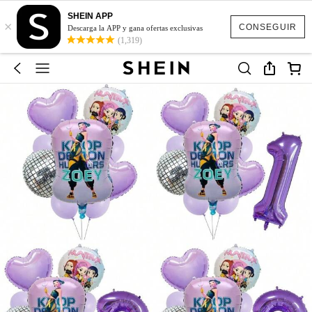
SHEIN APP
×
CONSEGUIR
Descarga la APP y gana ofertas exclusivas
(1,319)