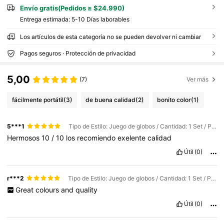
Envío gratis(Pedidos ≥ $24.990)
Entrega estimada:
5-10 Días laborables
Los artículos de esta categoría no se pueden devolver ni cambiar
Pagos seguros · Protección de privacidad
5,00
(7)
Ver más
fácilmente portátil
(3)
de buena calidad
(2)
bonito color
(1)
5***1
Tipo de Estilo: Juego de globos / Cantidad: 1 Set / Patrón: 7
Hermosos
10
/
10
los
recomiendo
exelente
calidad
Útil
(0)
r***2
Tipo de Estilo: Juego de globos / Cantidad: 1 Set / Patrón: 7
Great
colours
and
quality
Útil
(0)