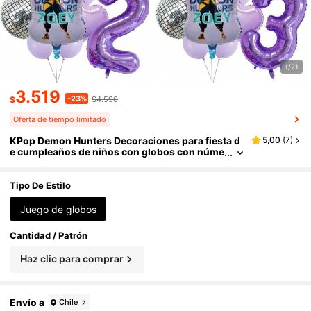
1/21
3.519
-23%
$
$4.590
Oferta de tiempo limitado
KPop Demon Hunters Decoraciones para fiesta d
5,00
(
7
)
e cumpleaños de niños con globos con núme
ros de bola de discoteca musical, suministro
s para fiesta de baby shower, regalos, juguetes
Tipo De Estilo
Juego de globos
Cantidad / Patrón
Haz clic para comprar
Envío a
Chile