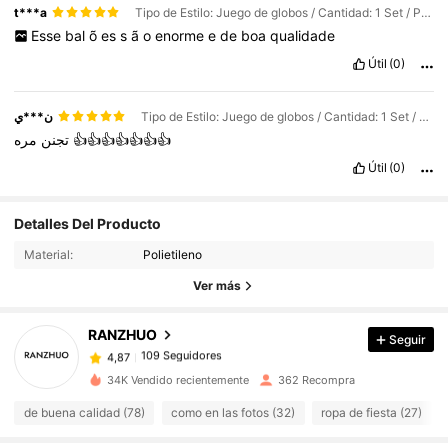
t***a
Tipo de Estilo: Juego de globos / Cantidad: 1 Set / Patrón: 9
Esse
bal
õ
es
s
ã
o
enorme
e
de
boa
qualidade
Útil
(0)
ن***ي
Tipo de Estilo: Juego de globos / Cantidad: 1 Set / Patrón: 3
تجنن
مره
👍👍👍👍👍👍👍
Útil
(0)
109 Seguidores
4,87
Detalles Del Producto
Material:
Polietileno
109 Seguidores
4,87
Ver más
RANZHUO
Seguir
109 Seguidores
4,87
s***9
pagó
Hace 1 día
34K Vendido recientemente
362 Recompra
109 Seguidores
4,87
de buena calidad (78)
como en las fotos (32)
ropa de fiesta (27)