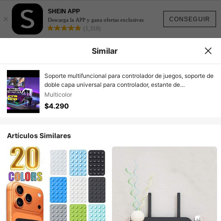
SHEIN APP
×
CONSEGUIR
Descarga la APP y gana ofertas exclusivas
(1,319)
Similar
Soporte multifuncional para controlador de juegos, soporte de
doble capa universal para controlador, estante de
almacenamiento acrílico para periféricos
Multicolor
$4.290
Artículos Similares