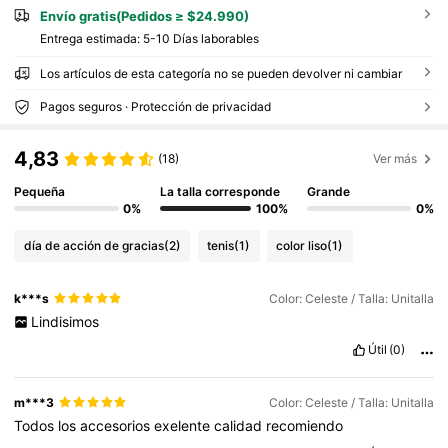
Envío gratis(Pedidos ≥ $24.990)
Entrega estimada:
5-10 Días laborables
Los artículos de esta categoría no se pueden devolver ni cambiar
Pagos seguros · Protección de privacidad
4,83
(18)
Ver más
Pequeña
La talla corresponde
Grande
0%
100%
0%
día de acción de gracias
(2)
tenis
(1)
color liso
(1)
k***s
Color: Celeste / Talla: Unitalla
Lindisimos
Útil
(0)
m***3
Color: Celeste / Talla: Unitalla
Todos
los
accesorios
exelente
calidad
recomiendo