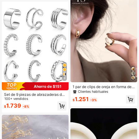
9
Ahorro de $151
1 par de clips de oreja en forma de
C para mujeres, elegante oreja cuff
Clientes habituales
Set de 9 piezas de abrazaderas de
de metal dorado en forma de medio
1.251
oreja de cristal geométricas de met
100+ vendidos
círculo para orejas sin perforar
$
-3%
al minimalistas, adecuadas para uni
1.739
$
-8%
sex, vacaciones, citas, fiestas, uso
diario, regalo del Día de San Valentí
n para amigos y mamá