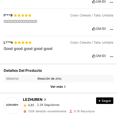
Útil
(0)
f***9
Color: Celeste / Talla: Unitalla
👍🏻👍🏻👍🏻👍🏻👍🏻👍🏻👍🏻👍🏻
Útil
(0)
L***h
Color: Celeste / Talla: Unitalla
Good
good
good
good
good
Útil
(0)
2.2K Seguidores
4,85
Detalles Del Producto
Material:
Aleación de zinc
2.2K Seguidores
4,85
Ver más
LEZHUREN
Seguir
2.2K Seguidores
4,85
c***o
pagó
Hace 1 día
130K Vendido recientemente
9.7K Recompra