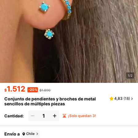
1/2
1.512
-20%
$
$1.890
Conjunto de pendientes y broches de metal
4,83
(
18
)
sencillos de múltiples piezas
Cantidad:
¡Solo quedan 3!
Envío a
Chile