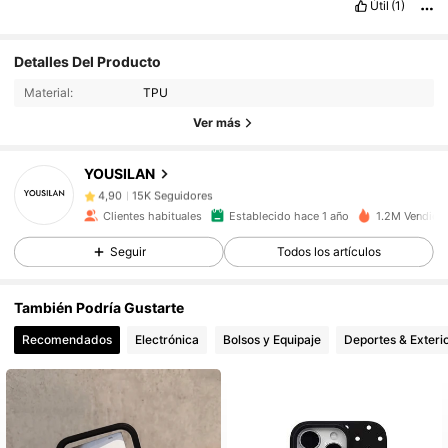
Útil
(1)
Detalles Del Producto
15K Seguidores
4,90
Material:
TPU
Ver más
15K Seguidores
4,90
YOUSILAN
15K Seguidores
4,90
Clientes habituales
Establecido hace 1 año
1.2M Vendido
Seguir
Todos los artículos
15K Seguidores
4,90
También Podría Gustarte
15K Seguidores
4,90
Recomendados
Electrónica
Bolsos y Equipaje
Deportes & Exteri
15K Seguidores
4,90