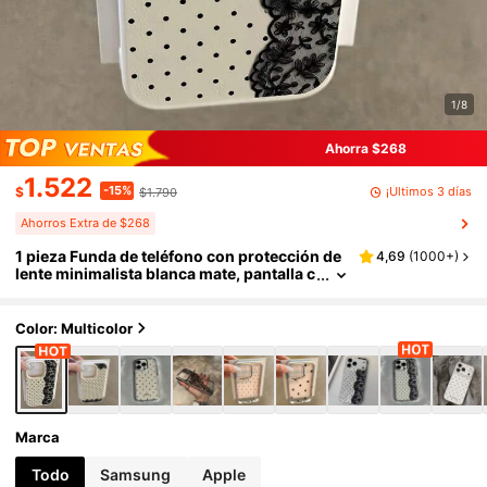
1/8
Ahorra $268
1.522
-15%
¡Últimos 3 días
$
$1.790
Ahorros Extra de $268
1 pieza Funda de teléfono con protección de
4,69
(
1000+
)
lente minimalista blanca mate, pantalla c
ompleta, media lateral, patrón de lunare
s de encaje tipo rompecabezas, personaliza
da para iPhone 16 Pro Max/17/16/15/14 Plus/
Color: Multicolor
13/12/11/Air, funda protectora para serie
Marca
Todo
Samsung
Apple