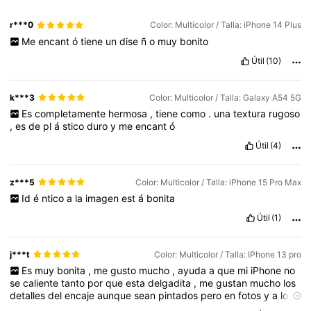
r***0
Color: Multicolor / Talla: iPhone 14 Plus
Me
encant
ó
tiene
un
dise
ñ
o
muy
bonito
Útil
(10)
k***3
Color: Multicolor / Talla: Galaxy A54 5G
Es
completamente
hermosa
,
tiene
como
.
una
textura
rugoso
,
es
de
pl
á
stico
duro
y
me
encant
ó
Útil
(4)
z***5
Color: Multicolor / Talla: iPhone 15 Pro Max
Id
é
ntico
a
la
imagen
est
á
bonita
Útil
(1)
j***t
Color: Multicolor / Talla: IPhone 13 pro
Es
muy
bonita
,
me
gusto
mucho
,
ayuda
a
que
mi
iPhone
no
se
caliente
tanto
por
que
esta
delgadita
,
me
gustan
mucho
los
detalles
del
encaje
aunque
sean
pintados
pero
en
fotos
y
a
lo
lejos
se
ve
mejor