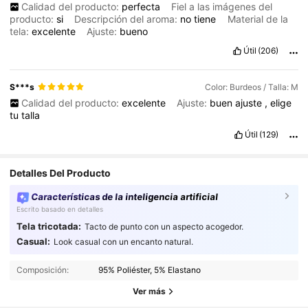
Calidad del producto:
perfecta
Fiel a las imágenes del
producto:
si
Descripción del aroma:
no
tiene
Material de la
tela:
excelente
Ajuste:
bueno
Útil
(206)
S***s
Color: Burdeos / Talla: M
Calidad del producto:
excelente
Ajuste:
buen
ajuste
,
elige
tu
talla
Útil
(129)
Detalles Del Producto
Características de la inteligencia artificial
Escrito basado en detalles
Tela tricotada:
Tacto de punto con un aspecto acogedor.
659K Seguidores
4,92
Casual:
Look casual con un encanto natural.
Composición:
95% Poliéster, 5% Elastano
659K Seguidores
4,92
Ver más