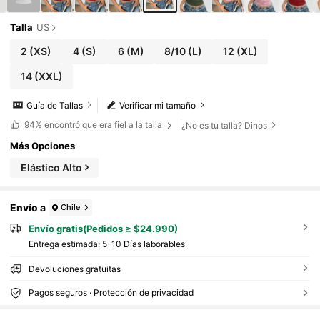
Talla
US
2
(XS)
4
(S)
6
(M)
8/10
(L)
12
(XL)
14
(XXL)
Guía de Tallas
Verificar mi tamaño
94%
encontró que era fiel a la talla
¿No es tu talla? Dinos
Más Opciones
Elástico Alto
Envío a
Chile
Envío gratis(Pedidos ≥ $24.990)
Entrega estimada:
5-10 Días laborables
Devoluciones gratuitas
Pagos seguros · Protección de privacidad