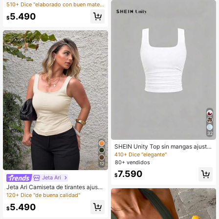
a, corta y de cuello redondo de unic
510+ Dice "elaborado con buen material"
olor para mujer
5.490
$
32
SHEIN Unity Top sin mangas ajusta
do informal de cuello cuadrado en u
410+ Dice "elegante"
nicolor para mujer
80+ vendidos
12
7.590
$
Jeta Ari
Jeta Ari Camiseta de tirantes ajusta
da y versátil de unicolor con cuello
120+ Dice "de buena calidad"
cuadrado y pliegues para mujer
5.490
$