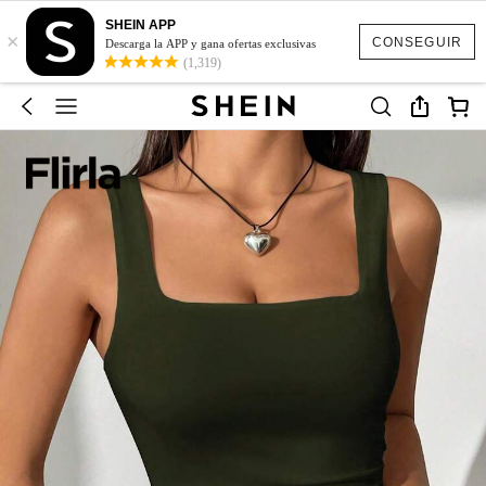
SHEIN APP
×
CONSEGUIR
Descarga la APP y gana ofertas exclusivas
(1,319)