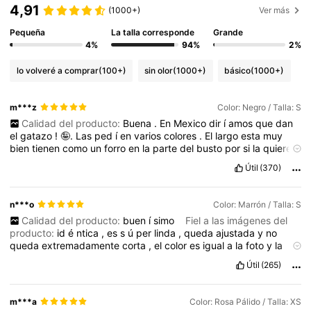
4,91
(1000+)
Ver más
Pequeña
La talla corresponde
Grande
4%
94%
2%
lo volveré a comprar
(100+)
sin olor
(1000+)
básico
(1000+)
m***z
Color: Negro / Talla: S
Calidad del producto:
Buena
.
En
Mexico
dir
í
amos
que
dan
el
gatazo
!
🤪.
Las
ped
í
en
varios
colores
.
El
largo
esta
muy
bien
tienen
como
un
forro
en
la
parte
del
busto
por
si
la
quieren
usar
sin
bra
.
La
licra
se
ve
que
va
a
aguantar
varios
usos
.
Por
Útil
(370)
el
precio
est
á
n
muy
bien
est
á
s
b
á
sicas
!!
Fiel a las
imágenes del producto:
si
Descripción del aroma:
sin
aroma
n***o
Color: Marrón / Talla: S
Calidad del producto:
buen
í
simo
Fiel a las imágenes del
producto:
id
é
ntica
,
es
s
ú
per
linda
,
queda
ajustada
y
no
queda
extremadamente
corta
,
el
color
es
igual
a
la
foto
y
la
parte
de
los
senos
viene
doble
y
no
transparenta
nada
Útil
(265)
m***a
Color: Rosa Pálido / Talla: XS