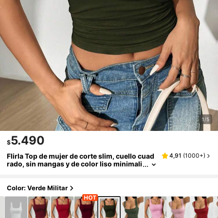
1/5
5.490
$
Flirla Top de mujer de corte slim, cuello cuad
4,91
(
1000+
)
rado, sin mangas y de color liso minimali
sta y casual
Color: Verde Militar