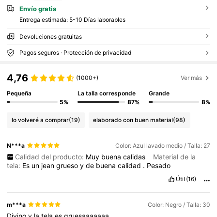
Envío gratis
Entrega estimada:
5-10 Días laborables
Devoluciones gratuitas
Pagos seguros · Protección de privacidad
4,76
(1000+)
Ver más
Pequeña
La talla corresponde
Grande
5%
87%
8%
lo volveré a comprar
(19)
elaborado con buen material
(98)
N***a
Color: Azul lavado medio / Talla: 27
Calidad del producto:
Muy
buena
calidas
Material de la
tela:
Es
un
jean
grueso
y
de
buena
calidad
.
Pesado
Útil
(16)
m***a
Color: Negro / Talla: 30
Divino
y
la
tela
es
gruesaaaaaaa