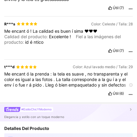
Útil
(7)
R***s
Color: Celeste / Talla: 28
Me
encant
ó
!
La
calidad
es
buen
í
sima
❤️❤️❤️
Calidad del producto:
Excelente
!
Fiel a las imágenes del
producto:
id
é
ntico
Útil
(7)
t***d
Color: Azul lavado medio / Talla: 29
Me
encant
ó
la
prenda
:
la
tela
es
suave
,
no
transparenta
y
el
color
es
igual
a
las
fotos
.
La
talla
corresponde
a
la
gu
í
a
y
el
env
í
o
fue
r
á
pido
.
Lleg
ó
bien
empaquetado
y
sin
defectos
.
Excelente
relaci
ó
n
calidad
-
precio
,
sin
duda
volver
í
a
a
Útil
(6)
comprar
.
Recomendado
para
uso
diario
y
ocasiones
casuales
.
Top
!
#EstiloChicYModerno
Elegancia y estilo con un toque moderno
Detalles Del Producto