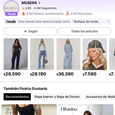
MUSERA
4.3M Seguidores
4,85
f***a
pagó
Hace 1 día
9.1M Vendido recientemente
4.5M Recompra
Esta tienda está seleccionada como
「Botique de moda」
4.3M Seguidores
4,85
Seguir
Todos los artículos
4.3M Seguidores
4,85
4.3M Seguidores
4,85
26.590
28.190
36.390
7.590
7
4.3M Seguidores
$
$
$
$
$
4,85
También Podría Gustarte
4.3M Seguidores
4,85
Recomendados
Ropa Interior y Ropa de Dormir
Accesorios de Vesti
4.3M Seguidores
4,85