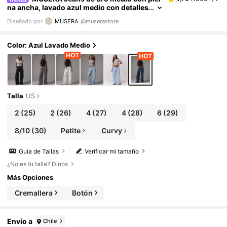
na ancha, lavado azul medio con detalles
de botones plateados, de tiro medio, cas
Diseñado por
MUSERA
@muserastore
uales, para salir de noche en invierno, volver
al colegio, la oficina, citas, denim básico, ele
gantes para primavera y verano
Color: Azul Lavado Medio
Talla
US
2
(25)
2
(26)
4
(27)
4
(28)
6
(29)
8/10
(30)
Petite
Curvy
Guía de Tallas
Verificar mi tamaño
¿No es tu talla? Dinos
Más Opciones
Cremallera
Botón
Envío a
Chile