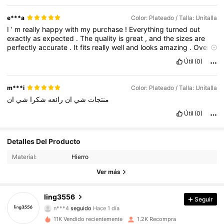
e***a
Color: Plateado / Talla: Unitalla
I
’
m
really
happy
with
my
purchase
!
Everything
turned
out
exactly
as
expected
.
The
quality
is
great
,
and
the
sizes
are
perfectly
accurate
.
It
fits
really
well
and
looks
amazing
.
Overall
,
a
smooth
and
satisfying
experience
,
definitely
recommended
Útil
(0)
😊
m***i
Color: Plateado / Talla: Unitalla
منتجات
شي
ان
رائعه
شكرا
شي
ان
Útil
(0)
Detalles Del Producto
208 Seguidores
4,91
Material:
Hierro
208 Seguidores
4,91
Ver más
208 Seguidores
4,91
ling3556
Seguir
n***4
seguido
Hace 1 día
208 Seguidores
4,91
11K Vendido recientemente
1.2K Recompra