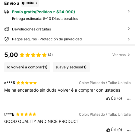
Envío a
Chile
Envío gratis(Pedidos ≥ $24.990)
Entrega estimada:
5-10 Días laborables
Devoluciones gratuitas
Pagos seguros · Protección de privacidad
5,00
(4)
Ver más
lo volveré a comprar
(1)
suave y sedoso
(1)
e***5
Color: Plateado / Talla: Unitalla
Me
ha
encantado
sin
duda
volver
é
a
comprar
con
ustedes
Útil
(0)
t***b
Color: Plateado / Talla: Unitalla
GOOD
QUALITY
AND
NICE
PRODUCT
Útil
(0)