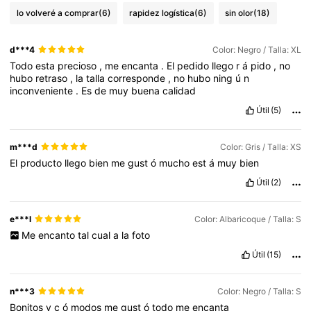
lo volveré a comprar
(6)
rapidez logística
(6)
sin olor
(18)
d***4
Color: Negro / Talla: XL
Todo
esta
precioso
,
me
encanta
.
El
pedido
llego
r
á
pido
,
no
hubo
retraso
,
la
talla
corresponde
,
no
hubo
ning
ú
n
inconveniente
.
Es
de
muy
buena
calidad
Útil
(5)
m***d
Color: Gris / Talla: XS
El
producto
llego
bien
me
gust
ó
mucho
est
á
muy
bien
Útil
(2)
e***l
Color: Albaricoque / Talla: S
Me
encanto
tal
cual
a
la
foto
Útil
(15)
n***3
Color: Negro / Talla: S
Bonitos
y
c
ó
modos
me
gust
ó
todo
me
encanta