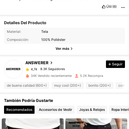
Útil
(6)
Detalles Del Producto
Material:
Tela
8.3K Seguidores
4,74
Composición:
100% Poliéster
Ver más
8.3K Seguidores
4,74
ANSWERER
Seguir
8.3K Seguidores
4,74
m***d
pagó
Hace 1 día
34K Vendido recientemente
5.2K Recompra
8.3K Seguidores
de buena calidad (600+)
muy cool (200+)
bonito (200+)
como e
4,74
También Podría Gustarte
8.3K Seguidores
4,74
Recomendados
Accesorios de Vestir
Joyas & Relojes
Ropa Inter
8.3K Seguidores
4,74