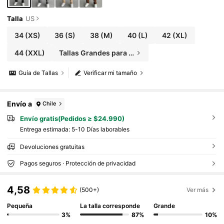
Talla
US
34
(XS)
36
(S)
38
(M)
40
(L)
42
(XL)
44
(XXL)
Tallas Grandes para Hombre
Guía de Tallas
Verificar mi tamaño
Envío a
Chile
Envío gratis(Pedidos ≥ $24.990)
Entrega estimada:
5-10 Días laborables
Devoluciones gratuitas
Pagos seguros · Protección de privacidad
4,58
(500+)
Ver más
Pequeña
La talla corresponde
Grande
3%
87%
10%