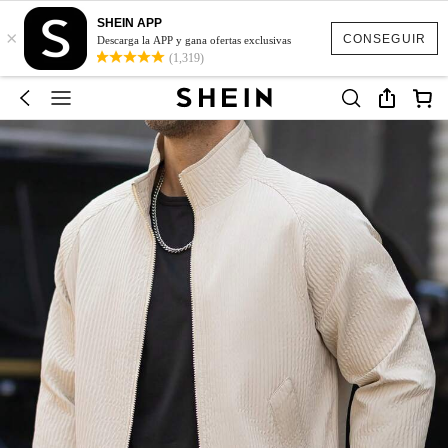
SHEIN APP
×
CONSEGUIR
Descarga la APP y gana ofertas exclusivas
(1,319)