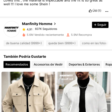
Loved
this
,
the
material
is
impeccable
and
the
fit
is
so
great
as
well
!!!
I
love
me
some
Shein
!
Útil
(1)
607K Seguidores
4,91
Manfinity Homme
Seguir
607K Seguidores
4,91
m***3
pagó
Hace 1 día
5.6M Vendido recientemente
5.9M Recompra
de buena calidad (9999+)
queda bien (9999+)
como en las fotos (9
607K Seguidores
4,91
También Podría Gustarte
607K Seguidores
4,91
Recomendados
Accesorios de Vestir
Deportes & Exteriores
Ropa
607K Seguidores
4,91
607K Seguidores
4,91
607K Seguidores
4,91