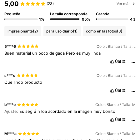
5,00
(23)
Ver más
Pequeña
La talla corresponde
Grande
1%
95%
4%
impresionante
(2)
para uso diario
(1)
como en las fotos
(3)
5***6
Color: Blanco / Talla: L
Buen
material
un
poco
delgada
Pero
es
muy
linda
Útil
(0)
s***o
Color: Blanco / Talla: L
Que
lindo
producto
Útil
(0)
b***o
Color: Blanco / Talla: M
Ajuste:
Es
seg
ú
n
loa
acordado
en
la
imagen
muy
bonito
Útil
(0)
M***a
Color: Blanco / Talla: M
607K Seguidores
4,91