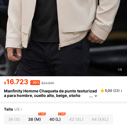
1/8
16.723
-30%
$
$23.890
Manfinity Homme Chaqueta de punto texturizad
5,00
(
23
)
a para hombre, cuello alto, beige, otoño
Talla
US
5 left
2 left
36
(S)
38
(M)
40
(L)
42
(XL)
44
(XXL)