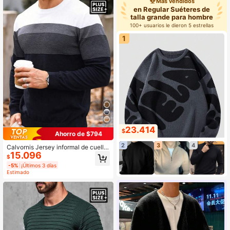
Más vendidos
o azul marino, top de manga larga
en Regular Suéteres de
talla grande para hombre
100+ usuarios le dieron 5 estrellas
1
23.414
$
Ahorro de $794
2
3
4
Calvornis Jersey informal de cuello
15.096
redondo con bloques de color y est
$
ampado de rayas para hombre talla
-5%
¡Últimos 3 días
grande, para otoño e invierno, top d
Estimado
e manga larga