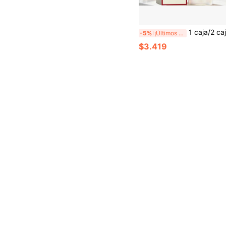
1 caja/2 cajas 30ml Suero Facial Vitamin Glow Cuidado Hidratante Diario para Piel Opaca e Irregular, Ultra Ligero de Rápida Absorción, Restaura la Luminosidad Suave y
-5%
¡Últimos 3 días
$3.419