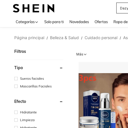
Daz
Use up 
Categorías
Solo para ti
Novedades
Ofertas
Ropa de
Página principal
Belleza & Salud
Cuidado personal
As
/
/
/
Filtros
Más
Tipo
Sueros faciales
Mascarillas Faciales
Efecto
Hidratante
Limpieza
Hidratante