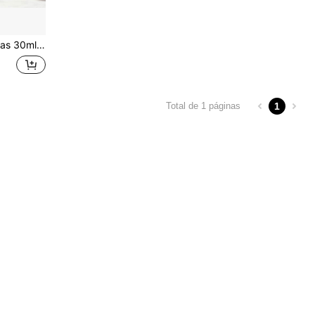
 la Suavidad Sedosa, Refrescante, Ideal para el Hogar, Vacaciones o Viajes, Maravilloso Regalo de Navidad o Cumpleaños
1
Total de 1 páginas