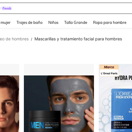
y
and down arrow keys to navigate search Búsqueda reciente and Busca y Encuentr
 mujer
Trajes de baño
Niños
Talla Grande
Ropa para hombre
eo de hombres
Mascarillas y tratamiento facial para hombres
/