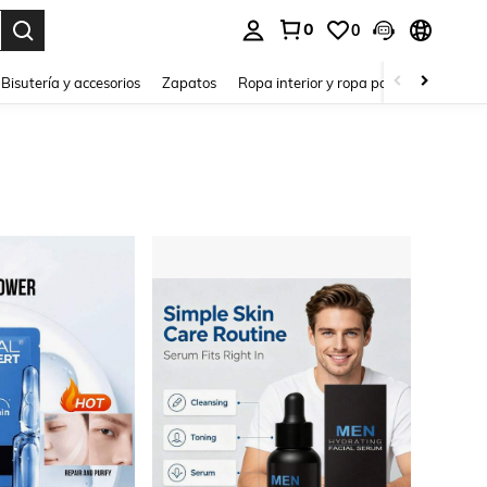
0
0
a. Press Enter to select.
Bisutería y accesorios
Zapatos
Ropa interior y ropa para dormir
Ho