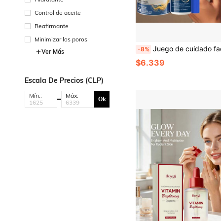
Control de aceite
Reafirmante
Minimizar los poros
Juego de cuidado facial para hombres, incluye crema para ojos, bálsamo labial y crema facial, reafirma la piel, cuidado diario de la piel, productos esenciales de cuidado para hombres, hidratación duradera, regalo perfecto
-8%
Ver Más
$6.339
Escala De Precios (CLP)
Mín.:
Máx:
Ok