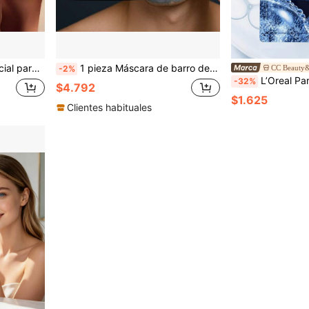
 para hombres y artículo esencial de cuidado diario de la piel para hombres
1 pieza Máscara de barro del Mar Muerto LAIKOU para limpiar los poros, máscara facial de 100g para hombres que controla el aceite y mejora la limpieza de los músculos, regalo para el Día del Padre, regalos de cuidado personal para hombres
CC Beauty&
-2%
L’Oreal Paris L'Oreal Men Mascarilla Reparadora Hidratante con Ácido Hialurónico 1/5
-32%
$4.792
$1.625
Clientes habituales