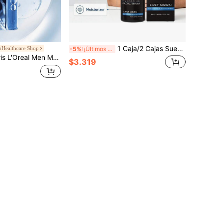
1 Caja/2 Cajas Suero Facial Hidratante para Hombres de 30ml, Esencia Hidratante Diaria, Crea una Piel Suave y Lisa, Ligero y No Grasoso, Nutre Profundamente y Retiene la Humedad, Calma y Revitaliza la Piel Cansada, Adecuado para el Hogar, Viajes o Llevar, Regalo Perfecto para Vacaciones
Healthcare Shop
-5%
¡Últimos 3 días
 piezas, Repara la Barrera Cutánea, Hidratación Profunda, Absorción Instantánea, Hidratación Duradera, Apta para Todo Tipo de Piel
$3.319