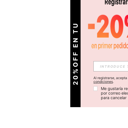
O
2
0
%
O
F
F
E
N
T
U
P
R
I
M
E
R
P
E
D
I
D
Al registrarse, acept
condiciones
.
Me gustaría re
por correo el
para cancelar 