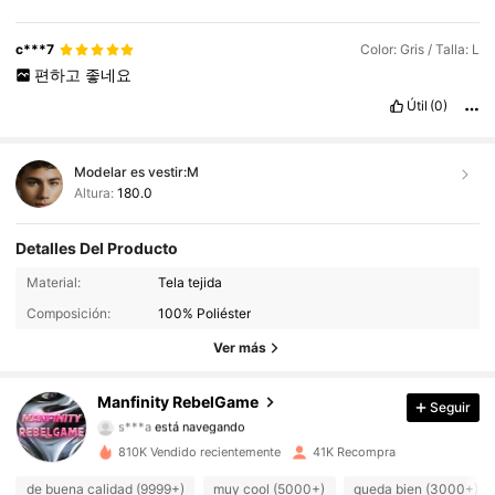
c***7
Color: Gris / Talla: L
편하고
좋네요
Útil
(0)
Modelar es vestir:
M
Altura:
180.0
Detalles Del Producto
49K Seguidores
4,82
Material:
Tela tejida
Composición:
100% Poliéster
49K Seguidores
4,82
Ver más
49K Seguidores
4,82
Manfinity RebelGame
Seguir
s***a
está navegando
49K Seguidores
4,82
810K Vendido recientemente
41K Recompra
49K Seguidores
4,82
de buena calidad (9999+)
muy cool (5000+)
queda bien (3000+)