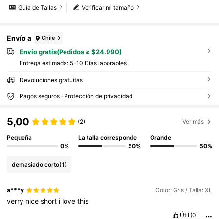
Guía de Tallas
Verificar mi tamaño
Envío a
Chile
Envío gratis(Pedidos ≥ $24.990)
Entrega estimada:
5-10 Días laborables
Devoluciones gratuitas
Pagos seguros · Protección de privacidad
5,00
(2)
Ver más
Pequeña
La talla corresponde
Grande
0%
50%
50%
demasiado corto
(1)
a***y
Color: Gris / Talla: XL
verry
nice
short
i
love
this
Útil
(0)