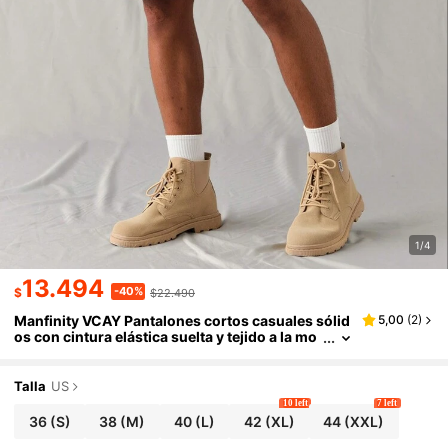
1/4
13.494
-40%
$
$22.490
Manfinity VCAY Pantalones cortos casuales sólid
5,00
(
2
)
os con cintura elástica suelta y tejido a la mo
da para hombres
Talla
US
10 left
7 left
36
(S)
38
(M)
40
(L)
42
(XL)
44
(XXL)