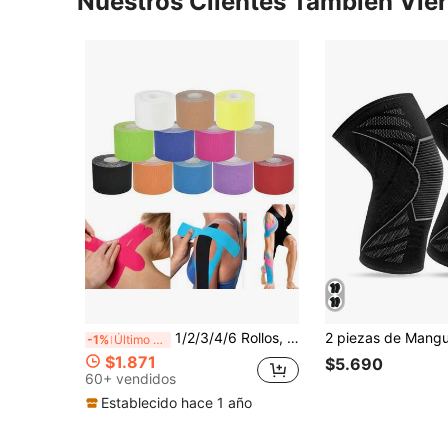
Nuestros Clientes También Vie
1/2/3/4/6 Rollos, Cinta de Kinesiología Vendaje Elástico Cinta para Levantar Pecho Cinta para Rodilla y Codo Equipo de Protección para Fitness Cinta Deportiva
-1%
Último día
$1.871
$5.690
60+ vendidos
Establecido hace 1 año