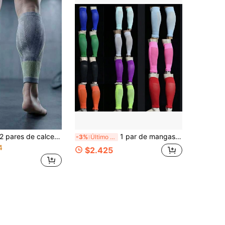
pares de calcetines deportivos de compresión con degradado aleatorio, calcetines elásticos para pantorrilla que adelgazan, transpirables y de malla para correr y ciclismo
1 par de mangas para las piernas unisex para deportes al aire libre como ciclismo, correr, senderismo, fútbol, gimnasio, calentadores de piernas cómodos
-3%
Último día
4
$2.425