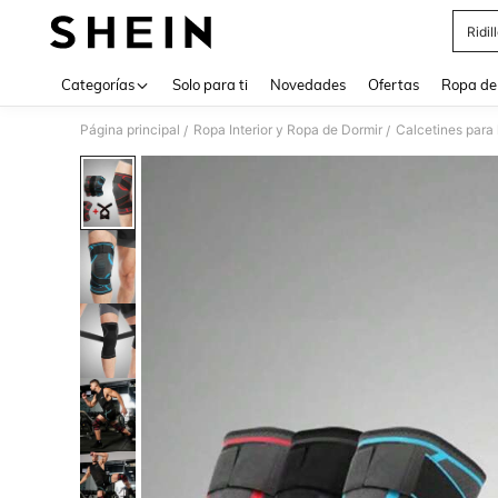
Ridil
Use up 
Categorías
Solo para ti
Novedades
Ofertas
Ropa de
Página principal
Ropa Interior y Ropa de Dormir
Calcetines para
/
/