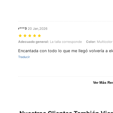
r***3
20 Jan,2026
Adecuado general: La talla corresponde, Color: Multicolor, Talla: 1
Adecuado general:
La talla corresponde
Color:
Multicolor
Encantada con todo lo que me llegó volvería a e
Traducir
Ver Más Re