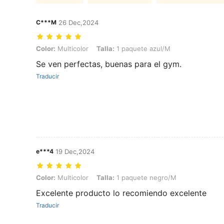
C***M
26 Dec,2024
Color: Multicolor, Talla: 1 paquete azul/M
Color:
Multicolor
Talla:
1 paquete azul/M
Se ven perfectas, buenas para el gym.
Traducir
e***4
19 Dec,2024
Color: Multicolor, Talla: 1 paquete negro/M
Color:
Multicolor
Talla:
1 paquete negro/M
Excelente producto lo recomiendo excelente
Traducir