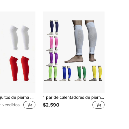
1 par de manguitos de pierna de fútbol de unicolor que cubren la rodilla, transpirables y absorbentes del sudor, cómodos calentadores de piernas para fútbol
1 par de calentadores de pierna transpirables, rodillera protectora, mangas deportivas para la pierna, protección exterior para fútbol, soporte y protección
$2.590
 vendidos