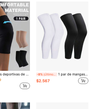
nisex, soporte de rodilla transpirable para correr, sentadillas, manga de protección de rodilla
1 par de mangas de compresión para pierna completa, mangas de rodilla de compresión larga adecuadas para hombres y mujeres para correr, baloncesto, fútbol (blanco y negro), pesca
-8%
¡Últimos 3 días
9
$2.567