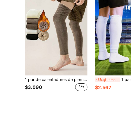
1 par de calentadores de piernas térmicos forrados para hombre, aptos para uso diario, cálidos
1 par de espinilleras de fútbol para hombres & mujeres, diseño transpirable & que absorbe la humeda
-5%
¡Últimos 2 días
$3.090
$2.567