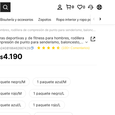
0
0
a. Press Enter to select.
Bisutería y accesorios
Zapatos
Ropa interior y ropa para dormir
Ho
Rodilleras deportivas y de fitness para hombres, rodillera de compresión de punto para senderismo, baloncesto, ciclismo, gimnasio, cómoda
eras deportivas y de fitness para hombres, rodillera
presión de punto para senderismo, baloncesto,
mo, gimnasio, cómoda
m2408166462667429
(100+ Comentarios)
4.190
$
ICE AND AVAILABILITY
aquete negro/M
1 paquete azul/M
aquete rojo/M
1 paquete negro/L
aquete azul/L
1 paquete rojo/L