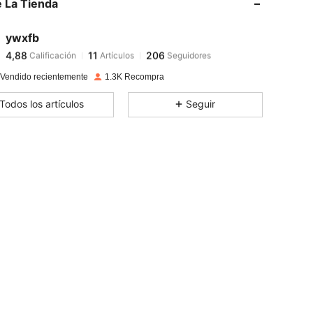
 La Tienda
4,88
11
206
ywxfb
4,88
11
206
Calificación
Artículos
Seguidores
b***s
pagó
Hace 1 día
 Vendido recientemente
1.3K Recompra
4,88
11
206
Todos los artículos
Seguir
4,88
11
206
4,88
11
206
4,88
11
206
4,88
11
206
4,88
11
206