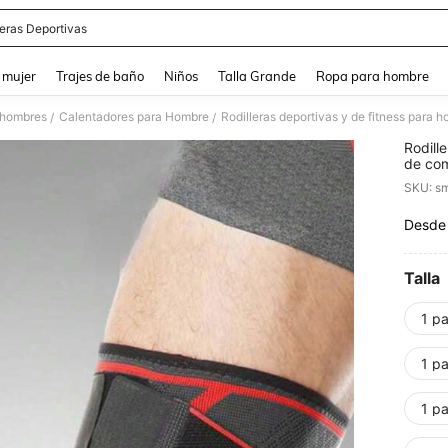
leras Deportivas
and down arrow keys to navigate search Búsqueda reciente and Busca y Encuentr
 mujer
Trajes de baño
Niños
Talla Grande
Ropa para hombre
 hombres
Calentadores para Hombre
/
/
Rodill
de com
ciclis
SKU: s
Desde
PR
Talla
1 p
1 p
1 p