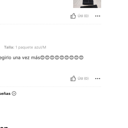
Útil (0)
 paquete azul/M
Talla:
1 paquete azul/M
legirlo una vez más😍😍😍😍😍😍😍😍😍
Útil (0)
señas