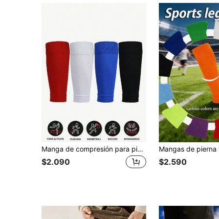
Manga de compresión para piernas unisex, espinillera elástica de fútbol, adecuado como regalo deportivo para el Día de San Valentín
$2.090
$2.590