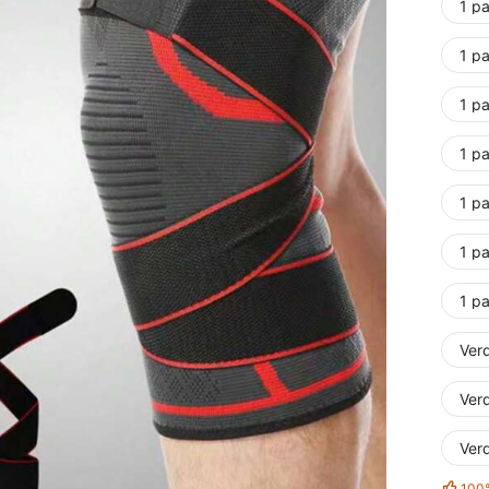
1 p
1 p
1 p
1 p
1 pa
1 p
1 p
Ver
Ver
Ver
100