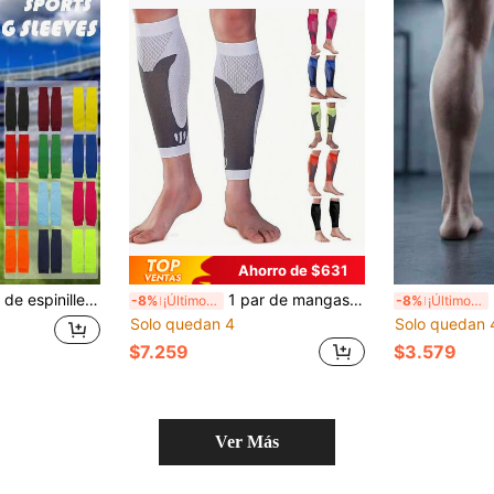
Ahorro de $631
d, ajuste elástico cómodo todo el día, múltiples colores disponibles (amarillo/verde/negro/blanco/rojo/azul/rojo-marrón/azul marino), equipo de rendimiento deportivo & entrenamiento en clima frío, estilo de unicolor, uso cómodo
1 par de mangas de compresión para pantorrilla - calcetines elásticos para piernas, adecuados para usar en entrenamiento deportivo
2 
-8%
¡Últimos 3 días
-8%
¡Últimos 3 días
Solo quedan 4
Solo quedan 
$7.259
$3.579
Ver Más