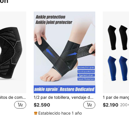
ron
2 piezas de Manguitos de compresión para rodillas delgados negros para deportes, correr, baloncesto, danza, fitness, unisex, accesorios de gimnasio de verano, soporte para rodillas
1/2 par de tobillera, vendaje deportivo profesional para recuperación de esguince de tobillo, protector de soporte para el tobillo
$2.590
$2.190
200+
Establecido hace 1 año