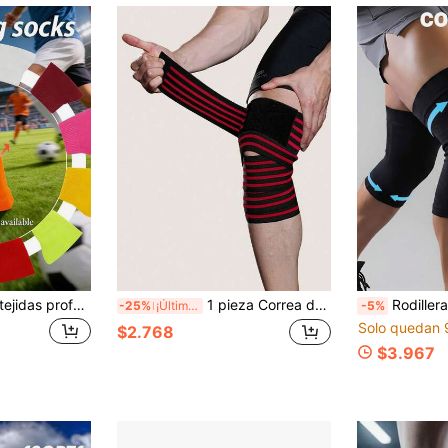
Mangas de pierna tejidas profesionales para deportes, soporte de pantorrilla antideslizante, compresión transpirable y absorción de impactos para correr, ciclismo, fútbol
1 pieza Correa de rodilla de compresión en espiral con alta elasticidad, para fitness, levantamiento de pesas, senderismo, correr, ciclismo, soporte de rodilla deportivo transpirable, accesorios de gimnasio, rodilleras deportivas, rodilleras de gimnasio
Rodilleras deportivas de compresión de unicolor u
-25%
¡Últimos 2 días
-5%
Solo quedan 
$2.768
$3.967