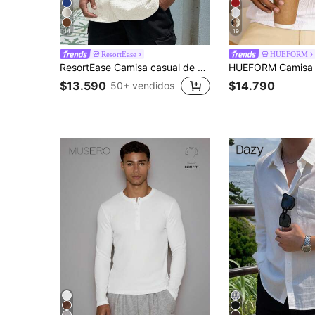
14
19
ResortEase
HUEFORM
ResortEase Camisa casual de manga corta con botones de unicolor y ajuste holgado para hombre, ideal para vacaciones
$13.590
$14.790
50+ vendidos