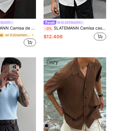
EMANN
SLATEMANN
 corta de punto jacquard de unicolor para hombre
SLATEMANN Camisa casual de manga corta de un solo pecho de unicolor para uso diario para hombres
-3%
en Estiramiento medio Camisas de hombre
os
$12.406