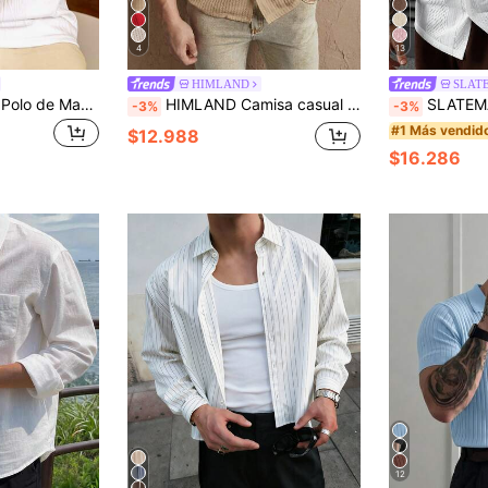
4
13
HIMLAND
SLAT
HUEFORM Camisa Polo de Manga Corta con Diseño Texturizado de unicolor para Hombre, Para Esposo, Para Salir, Estilo Old Money, Formal
HIMLAND Camisa casual de manga corta de unicolor para hombre, verano, camisa de playa con botones y textura blanca para hombre, top de aspecto de lino transpirable para verano, blusa de cuello campamento de ajuste relajado para vacaciones, camiseta casual de unicolor con tela arrugada, ropa de hombre estilo bohemio para bodas, camisa de viaje ligera sin planchado, camisa de manga corta con pliegues verticales, camisa de manga corta con textura para hombre, top con botones y cuello campamento arrugado, blusa casual de playa y resort de verano, camisa de cuello campamento con textura blanca para hombre - El accesorio esencial para vacaciones, camisas blancas para hombre, regalos para el Día del Padre
SLATEMANN Camisa de manga
-3%
-3%
#1 Más vendid
$12.988
$16.286
12