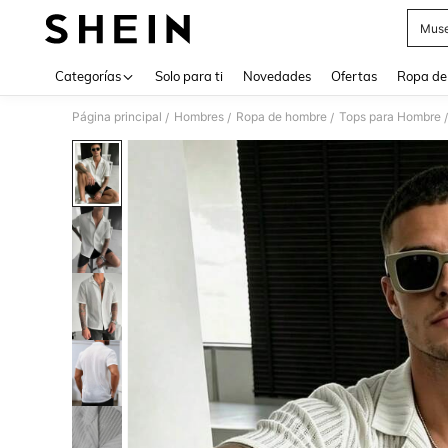
Muse
Use up 
Categorías
Solo para ti
Novedades
Ofertas
Ropa de
Página principal
Hombres
Ropa de hombre
Tops para Hombre
/
/
/
/