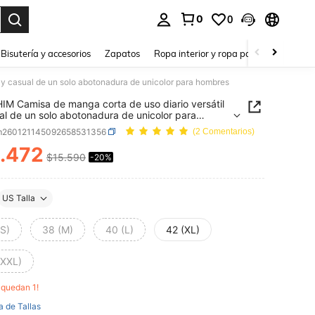
0
0
a. Press Enter to select.
Bisutería y accesorios
Zapatos
Ropa interior y ropa para dormir
Ho
 y casual de un solo abotonadura de unicolor para hombres
IM Camisa de manga corta de uso diario versátil
al de un solo abotonadura de unicolor para
es
m260121145092658531356
(2 Comentarios)
.472
$15.590
-20%
ICE AND AVAILABILITY
US Talla
(S)
38 (M)
40 (L)
42 (XL)
(XXL)
o quedan 1!
a de Tallas