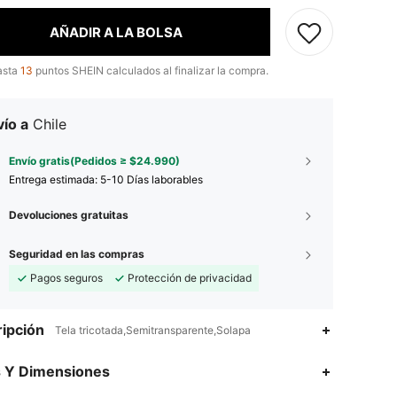
AÑADIR A LA BOLSA
asta
13
puntos SHEIN calculados al finalizar la compra.
ío a
Chile
Envío gratis(Pedidos ≥ $24.990)
Entrega estimada:
5-10 Días laborables
Devoluciones gratuitas
Seguridad en las compras
Pagos seguros
Protección de privacidad
ipción
Tela tricotada,Semitransparente,Solapa
4,69
40
3.1K
s Y Dimensiones