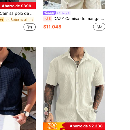
Ahorro de $399
amisa polo de punto con cuello de aviador acanalado para hombre, de manga corta, moda de verano
Dazy
DAZY Camisa de manga corta con cuello vuelto y botonadura para hombre, color liso, para verano y vacaciones de otoño
-3%
en Bebé azul Polos para hombre
os
$11.048
9
Ahorro de $2.338