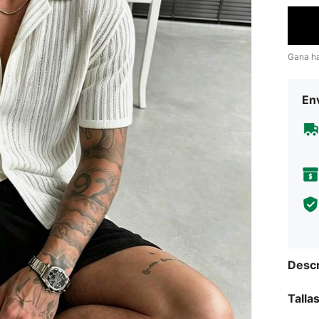
Gana h
Env
Descr
Talla