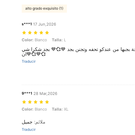
alto grado exquisito (1)
s***1
17 Jun,2026
Color: Blanco, Talla: L
Color:
Blanco
Talla:
L
اجة بجبها من عندكو تحفه وتجنن بجد 💙💞💙 بجد شكرا شي
ان💙💞💙💞
Traducir
9***1
28 Mar,2026
Color: Blanco, Talla: XL
Color:
Blanco
Talla:
XL
جميل
:
ملائم
Traducir