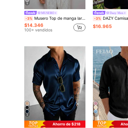
9
13
MUSERO
Dazy Men
Musero Top de manga larga con botones a presión y tejido de waffle para capas, primavera y verano
DAZY Camisa de manga larga de cort
-3%
-3%
$14.346
$16.965
100+ vendidos
4
7
Ahorro de $218
Aho