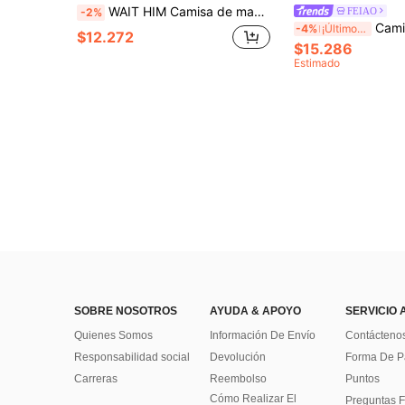
WAIT HIM Camisa de manga corta de satén de unicolor casual de verano para hombres
FEIAO
-2%
Camisa Henley de manga enrollada con cuello Mao y estilo de mone
-4%
¡Últimos 3 días
$12.272
$15.286
Estimado
SOBRE NOSOTROS
AYUDA & APOYO
SERVICIO 
Quienes Somos
Información De Envío
Contácteno
Responsabilidad social
Devolución
Forma De 
Carreras
Reembolso
Puntos
Cómo Realizar El
Preguntas F