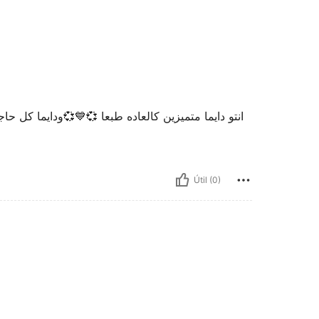
انتو دايما متميزين كالعاده طبعا 💞💙💞ودايما كل ح
Útil (0)