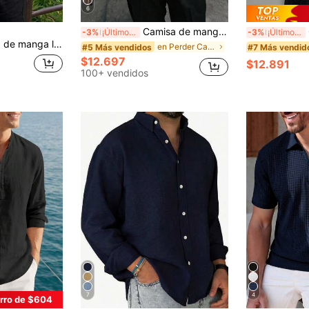
6
Camisa de manga corta a rayas de un solo pecho para hombre, casual/de oficina, estilo casual elegante
C
-3%
¡Últimos 3 días
-3%
¡Últimos 3 días
e holgado y unicolor para hombre
en Perder Camisas de hombre
#5 Más vendidos
#7 Más vendid
$12.697
$12.891
100+ vendidos
7
4
rro de $604