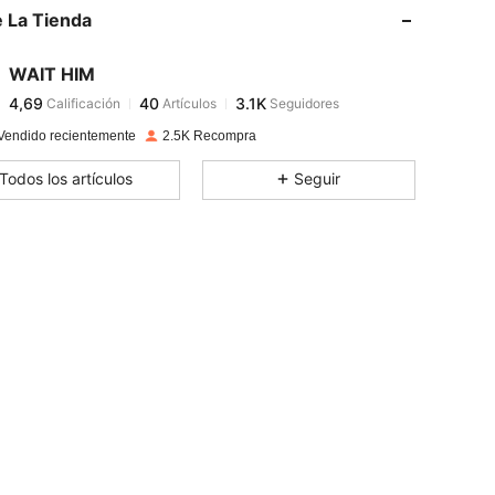
 La Tienda
4,69
40
3.1K
WAIT HIM
4,69
40
3.1K
Calificación
Artículos
Seguidores
m***6
pagó
Hace 1 día
Vendido recientemente
2.5K Recompra
4,69
40
3.1K
Todos los artículos
Seguir
4,69
40
3.1K
4,69
40
3.1K
4,69
40
3.1K
4,69
40
3.1K
4,69
40
3.1K