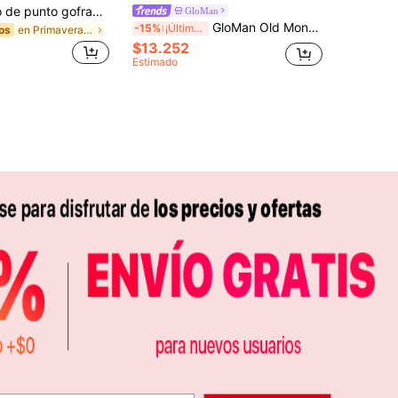
Camiseta polo de punto gofrado de unicolor minimalista casual para hombres, para uso diario
GloMan
GloMan Old Money Camisa de Manga Corta con Cuello de Solapa, Tejido de Punto Acanalado de unicolor Texturizado para Hombre,Ropa Casual de Oficina para Vacaciones de Verano en Resort,Regalo para Papá o Esposo
-15%
¡Últimos 3 días
en Primavera/Verano/Otoño Polos para hombre
os
$13.252
Estimado
APP
S EXCLUSIVAS, PROMOCIONES Y NOTICIAS DE SHEIN