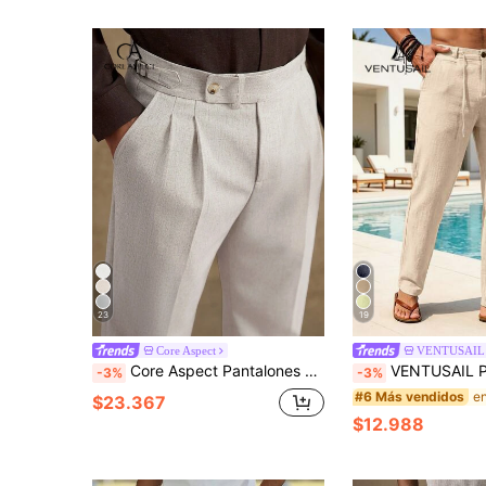
23
19
Core Aspect
VENTUSAIL
Core Aspect Pantalones de lino de unicolor con pinzas para hombre con presillas para cinturón, pantalones rectos de pierna casual de negocios y cortos
VENTUSAIL Pantalones casuales rectos con cordón en la cintura y bolsillos laterales, unicolor, pantalon
-3%
-3%
#6 Más vendidos
$23.367
$12.988