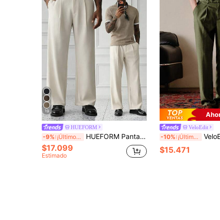
19
Ahor
HUEFORM
VeloEdit
HUEFORM Pantalones largos casuales de estilo blanco para hombre, primavera/verano
VeloEdit Pantalones de hombre verde militar sólido tejido, con bo
-9%
¡Últimos 3 días
-10%
¡Últimos 3 días
$17.099
$15.471
Estimado