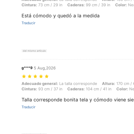
Cintura:
73 cm / 29 in
Caderas:
99 cm / 39 in
Color:
Ne
Está cómodo y quedó a la medida
Traducir
del mismo artículo
g***9
5 Aug,2026
Adecuado general: La talla corresponde, Altura: 170 cm / 67 in, Peso:
Adecuado general:
La talla corresponde
Altura:
170 cm / 
Cintura:
93 cm / 37 in
Caderas:
104 cm / 41 in
Color:
Ne
Talla corresponde bonita tela y cómodo viene si
Traducir