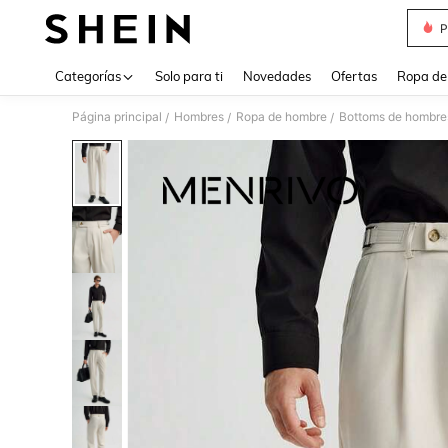
P
Use up 
Categorías
Solo para ti
Novedades
Ofertas
Ropa de
Página principal
Hombres
Ropa de hombre
Bottoms de hombre
/
/
/