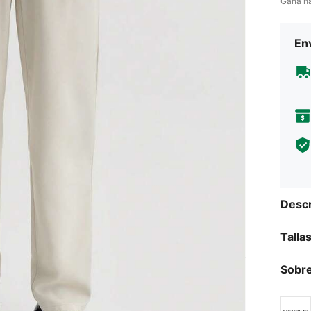
Gana h
Env
Descr
Talla
Sobre