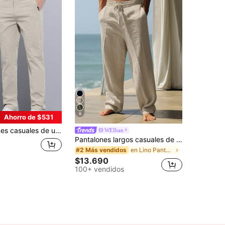
8
Ahorro de $531
icolor con bolsillos y corte entallado para hombres
WEIhan
Pantalones largos casuales de lino para hombre, primavera/verano, delgados y transpirables, estilo hip-hop, lounge y deportivos, de pierna recta, color liso, estilo hawaiano para playa y vacaciones, Vacationcore
en Lino Pantalones de hombre
#2 Más vendidos
$13.690
100+ vendidos