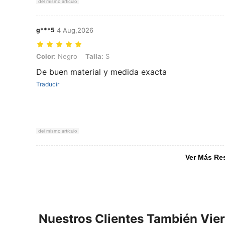
del mismo artículo
g***5
4 Aug,2026
Color: Negro, Talla: S
Color:
Negro
Talla:
S
De buen material y medida exacta
Traducir
del mismo artículo
Ver Más Re
Nuestros Clientes También Vie