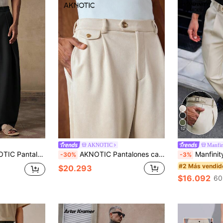
12
AKNOTIC
Manfi
te plisado para hombres. Pantalones holgados de verano para playa, vacaciones, resort y uso casual. Ligeros & transpirables, fútbol
AKNOTIC Pantalones casuales de vestir con bolsillo plisado de unicolor para hombres
Manfinity Mode Pantalones casuales y 
-30%
-3%
#2 Más vendid
$20.293
$16.092
60