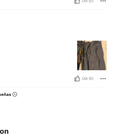
Útil (0)
Útil (0)
señas
ron