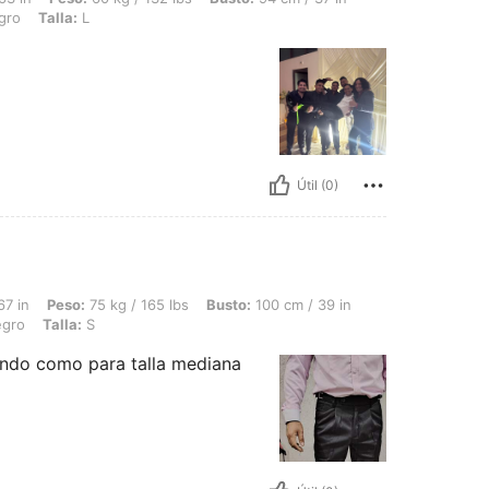
gro
Talla:
L
Útil (0)
 75 kg / 165 lbs, Busto: 100 cm / 39 in, Cintura: 93 cm / 37 in, Caderas: 104 cm / 
67 in
Peso:
75 kg / 165 lbs
Busto:
100 cm / 39 in
gro
Talla:
S
endo como para talla mediana