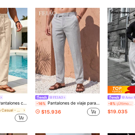
FEIAO
Artur 
es holgados de vacaciones largos y sencillos, para regalos de esposo o novio, para otoño...
Pantalones de viaje para hombre FEIAO estilo vintage "Old Money Style" en gris: artículo de lujo individual, que muestra la estética "Old Money Style", pantalones de pierna recta adecuados para todas las estaciones
A
-16%
-8%
¡Últimos 3 días
en Casual - Básico Pantalones de hombre
$19.035
$15.936