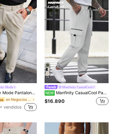
24
nity Mode
Manfinity CasualCool
formales de pierna recta con pliegues y bolsillos, unicolor, para otoño
Manfinity CasualCool Pantalones jogger cargo de varios bolsillos gris claro casual para hombre maduro
NEW
en Negocios - Desplazamientos de negocios Pantalon
os
$16.890
+ vendidos