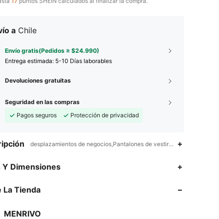
asta
17
puntos SHEIN calculados al finalizar la compra.
ío a
Chile
Envío gratis(Pedidos ≥ $24.990)
Entrega estimada:
5-10 Días laborables
Devoluciones gratuitas
Seguridad en las compras
Pagos seguros
Protección de privacidad
ipción
desplazamientos de negocios,Pantalones de vestir,Desplazamientos
4,63
188
1.3K
s Y Dimensiones
4,63
188
1.3K
 La Tienda
4,63
188
1.3K
MENRIVO