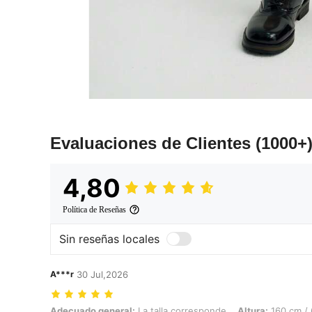
Evaluaciones de Clientes
(1000+
4,80
Política de Reseñas
Sin reseñas locales
A***r
30 Jul,2026
Adecuado general: La talla corresponde, Altura: 160 cm / 63 in, Peso: 
Adecuado general:
La talla corresponde
Altura:
160 cm / 