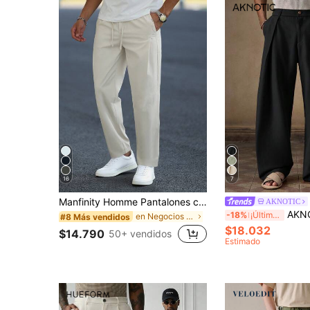
16
7
Manfinity Homme Pantalones casuales rectos con bolsillo y cordón en la cintura, unicolor, para otoño
AKNOTIC
AKNOTIC Pantalones de cintura alta y pierna ancha con fren
-18%
¡Últimos 3 días
en Negocios - Desplazamientos de negocios Pantalon
#8 Más vendidos
$18.032
$14.790
50+ vendidos
Estimado