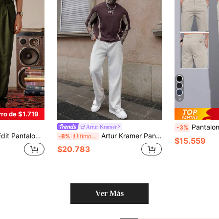
5
ro de $1.719
Pantalones casuales de un
Artur Kramer
-3%
tones, bolsillos, cierre frontal con botones, primavera/otoño, pantalones, cómodos, casuales, para capas, uso diario, regalo para padre/esposo
Artur Kramer Pantalones rectos y relajados de estilo casual para hombre, para el otoño
-8%
¡Últimos 3 días
$15.559
$20.783
Ver Más