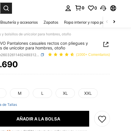
0
0
a. Press Enter to select.
Bisutería y accesorios
Zapatos
Ropa interior y ropa para dormir
Ho
y bolsillos de unicolor para hombres, otoño
O Pantalones casuales rectos con pliegues y
los de unicolor para hombres, otoño
SKU: sm260326114624893121146
(1000+ Comentarios)
.690
ICE AND AVAILABILITY
M
L
XL
XXL
a de Tallas
AÑADIR A LA BOLSA