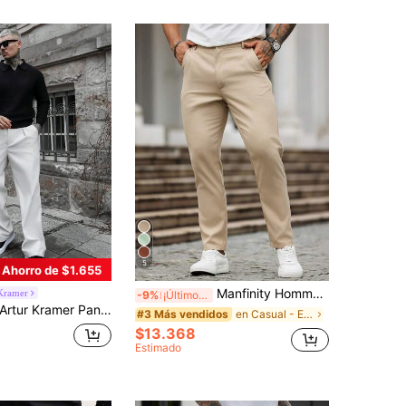
5
Ahorro de $1.655
Manfinity Homme Pantalones casuales minimalistas de unicolor con botones y bolsillo para hombres, otoño
Kramer
-9%
¡Últimos 3 días
rtur Kramer Pantalones rectos holgados de traje de unicolor con diseño plisado de moda informal para hombres, color albaricoque , para verano, escuela, otoño
en Casual - Estilo minimalista Pantalones de hombr
#3 Más vendidos
$13.368
Estimado