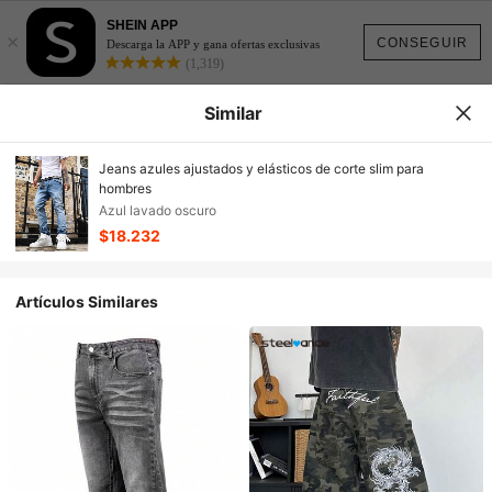
SHEIN APP
×
CONSEGUIR
Descarga la APP y gana ofertas exclusivas
(1,319)
Similar
Jeans azules ajustados y elásticos de corte slim para
hombres
Azul lavado oscuro
$18.232
Artículos Similares