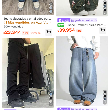
38
40
Guía de Tallas
4
#1 Más vendidos
en Azul Vaqueros de hombre
¡Casi agotado!
Jeans ajustados y entallados para
justice brother
hombres con roturas, jeans con pier
#1 Más vendidos
#1 Más vendidos
en Azul Vaqueros de hombre
en Azul Vaqueros de hombre
Justice Brother 1 pieza Pantal
na acampanada y bajo deshilachad
NEW
Envío a
Chile
200+ vendidos
¡Casi agotado!
¡Casi agotado!
ones vaqueros de mezclilla negros
o, de tela de algodón con bolsillos l
39.954
#1 Más vendidos
en Azul Vaqueros de hombre
$
-3%
23.344
para hombre con diseño único estil
aterales, de estilo casual versátil
$
-16%
Estimado
Envío gratis(Pedidos ≥ $24.990)
o coreano, patchwork y bordado 3
¡Casi agotado!
D, moda versátil para todas las esta
Entrega estimada:
5-10 Días laborables
ciones, pierna ancha, casual y cóm
odo (Cinturón/Accesorios no inclui
Devoluciones gratuitas
dos)
Pagos seguros · Protección de privacidad
3,33
(3)
Ver más
Pequeña
La talla corresponde
Grande
0%
100%
0%
disfraces
(1)
no es como en la foto
(1)
18
p***2
Color: Azul lavado oscuro / Talla: 32
5
質感很好，價錢優惠，有機會會再購入
justice brother