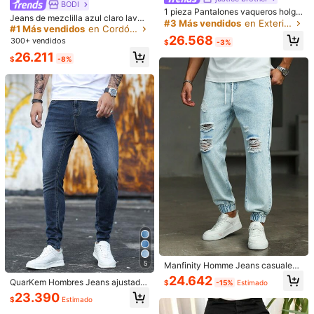
BODI
1 pieza Pantalones vaqueros holga
Útil
(0)
Jeans de mezclilla azul claro lavad
dos y lavados de estilo casual y an
#3 Más vendidos
en Exterior Vaqueros de hombre
os vintage, pantalones de pierna ac
#1 Más vendidos
en Cordón Vaqueros de hombre
cho para hombre de la marca Justi
ampanada con dobladillo deshilach
26.568
300+ vendidos
ce Brother (cinturón y accesorios n
$
-3%
ado y desgastado para hombres, pa
o incluidos)
8***8
Color: Azul lavado oscuro / Talla: 32
26.211
ntalones largos versátiles y estiliza
$
-8%
dos, jeans de mezclilla acampanad
商品の品質:
コスパ良しサイズも良さそうです。
os de estilo callejero casual para el
día a día, pantalones largos de mez
Útil
(0)
clilla versátiles para todas las estac
iones
t***7
Color: Azul lavado oscuro / Talla: 33
薄いし画像と違うし、別物です
Útil
(0)
85 Seguidores
4,73
Detalles Del Producto
Material:
Mezclilla
85 Seguidores
4,73
Composición:
70% Algodón, 24% Poliéster, 4% Viscosa, 2% Elastano
85 Seguidores
4,73
Ver más
5
Manfinity Homme Jeans casuales
con cintura con cordón, bolsillos y
24.642
QuarKem Hombres Jeans ajustado
$
-15%
Estimado
efecto desgastado para hombre
85 Seguidores
s algodón con bolsillo oblicuo
4,73
23.390
Fashion clothing jeans
$
Estimado
Seguir