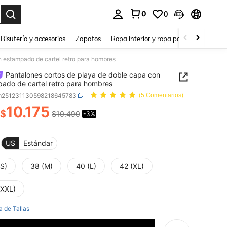
0
0
a. Press Enter to select.
Bisutería y accesorios
Zapatos
Ropa interior y ropa para dormir
Ho
n estampado de cartel retro para hombres
Pantalones cortos de playa de doble capa con
ado de cartel retro para hombres
m251231130598218645783
(5 Comentarios)
10.175
$
$10.490
-3%
ICE AND AVAILABILITY
US
Estándar
(S)
38 (M)
40 (L)
42 (XL)
(XXL)
a de Tallas