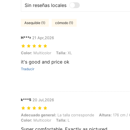
Sin reseñas locales
Asequible (1)
cómodo (1)
H***r
21 Apr,2026
Color: Multicolor, Talla: XL
Color:
Multicolor
Talla:
XL
it's good and price ok
Traducir
k***5
20 Jul,2026
Adecuado general: La talla corresponde, Altura: 176 cm / 69 in, Peso: 
Adecuado general:
La talla corresponde
Altura:
176 cm / 
Color:
Multicolor
Talla:
L
Super comfortable. Exactly as pictured.