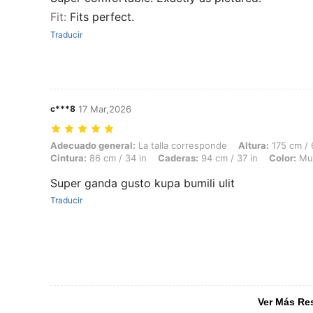
Fit
:
Fits perfect.
Traducir
c***8
17 Mar,2026
Adecuado general: La talla corresponde, Altura: 175 cm / 69 in, Peso: 
Adecuado general:
La talla corresponde
Altura:
175 cm / 
Cintura:
86 cm / 34 in
Caderas:
94 cm / 37 in
Color:
Mul
Super ganda gusto kupa bumili ulit
Traducir
Ver Más Re