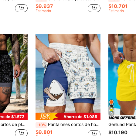
$9.937
$10.701
Estimado
Estimado
10
ro de $1.572
Ahorro de $1.089
 estampado de paisley de doble capa para hombres
Pantalones cortos de hombre con estampado divertido de tiburón, de doble capa y transpirables
-10%
$9.801
$10.190