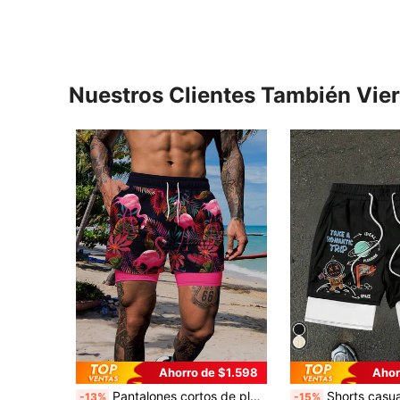
Nuestros Clientes También Vie
Ahorro de $1.598
Ahor
Pantalones cortos de playa casuales de verano con cintura elástica, cordón, bolsillos y doble capa con estampado de plantas tropicales para hombres
Shorts casuales y cómodos de estilo deportivo c
-13%
-15%