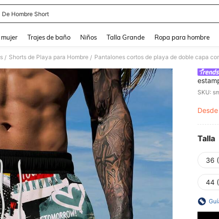
 De Hombre Short
and down arrow keys to navigate search Búsqueda reciente and Busca y Encuentr
 mujer
Trajes de baño
Niños
Talla Grande
Ropa para hombre
s
Shorts de Playa para Hombre
Pantalones cortos de playa de doble capa co
/
/
estamp
SKU: s
Desde
PR
Talla
36 
44 
Guí