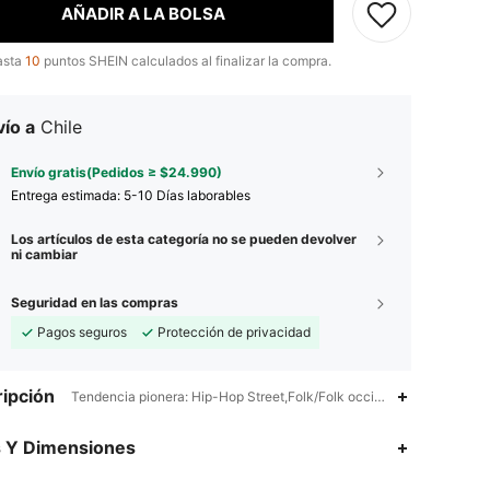
AÑADIR A LA BOLSA
asta
10
puntos SHEIN calculados al finalizar la compra.
ío a
Chile
Envío gratis(Pedidos ≥ $24.990)
Entrega estimada:
5-10 Días laborables
Los artículos de esta categoría no se pueden devolver
ni cambiar
Seguridad en las compras
Pagos seguros
Protección de privacidad
ipción
Tendencia pionera: Hip-Hop Street,Folk/Folk occidental,Geométrico,
s Y Dimensiones
4,77
169
2.3K