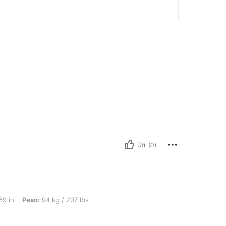
Útil (0)
94 kg / 207 lbs, Color: Multicolor, Talla: L
69 in
Peso:
94 kg / 207 lbs