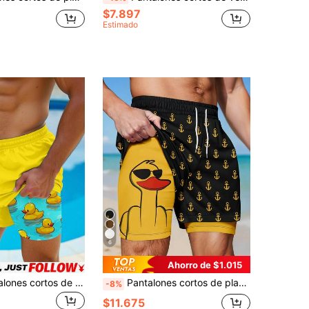
$7.897
Estimado
6
Ahorro de $1.015
Genlund Pantalones cortos de playa para hombre con estampado de pato divertido, bloque de color, forro de seda de leche, bañadores hawaianos divertidos para hombre, vacaciones
Pantalones cortos de playa casuales y transpirables con estampado de ancla y cintura con cordón para hombre, diseño 2 en 1, para él
-8%
$11.675