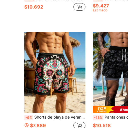
$9.427
$10.692
Estimado
Ahor
Shorts de playa de verano para hombre, shorts deportivos casuales y cómodos, shorts estampados adecuados para exteriores y entrenamiento, pantalones cortos versátiles para uso diario
Pantalones cortos de playa con cordón en la cintura y
-9%
-13%
$7.889
$10.518