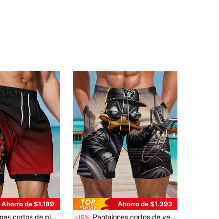
Ahorro de $1.189
Ahorro de $1.393
les, cómodos y de doble capa con estampado de fantasma para hombres
Pantalones cortos de verano casuales para hombres, con cintura elástica y bolsillos - Diseño de pato de moda, tela de poliéster ligera, ideal para uso casual | Diseño novedoso | Pantalones cortos de secado rápido
-15%