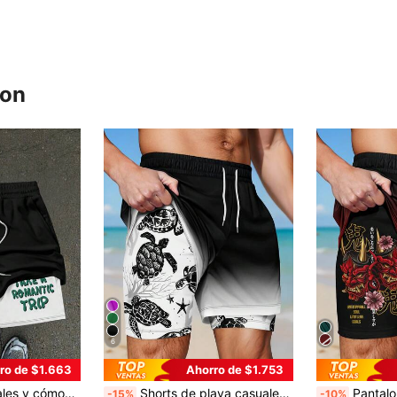
ron
6
ro de $1.663
Ahorro de $1.753
on estampado para hombres, estilo hawaiano
Shorts de playa casuales con forro y estampado de tortuga para hombres
Pantalones cortos de playa casua
-15%
-10%