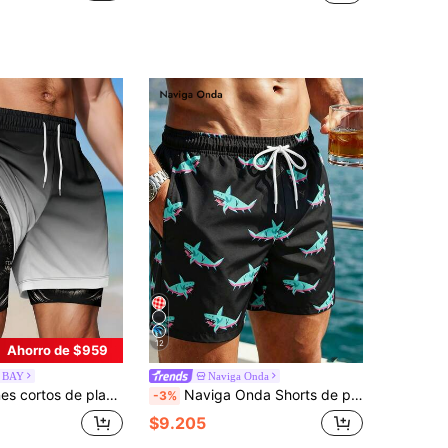
12
Ahorro de $959
 BAY
Naviga Onda
ón en la cintura, estampado de figuras oscuras y arañas, para vacaciones de verano de hombres
Naviga Onda Shorts de playa con cordón en la cintura y estampado de tiburón, shorts de baño con estampado de tiburón para hombre, vacaciones
-3%
$9.205