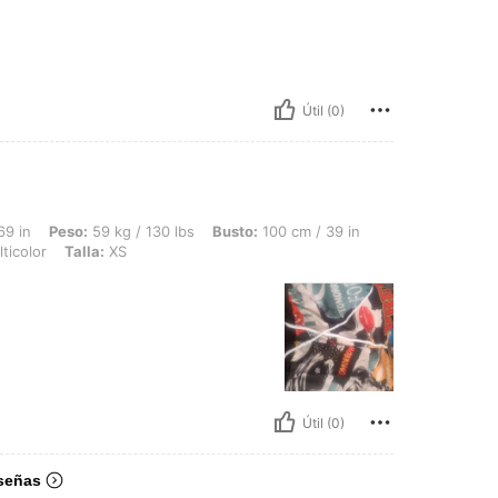
Útil (0)
59 kg / 130 lbs, Busto: 100 cm / 39 in, Cintura: 86 cm / 34 in, Caderas: 94 cm / 37
69 in
Peso:
59 kg / 130 lbs
Busto:
100 cm / 39 in
ticolor
Talla:
XS
Útil (0)
señas