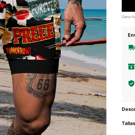
Gana h
Env
Descr
Talla