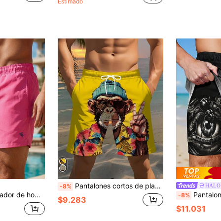
Estimado
Pantalones cortos de playa elegantes, pantalones de playa casuales impresos en 3D de diseño creativo, adecuados para el verano, la calle, la moda y la comodidad, ideales para las vacaciones en Maldivas y Hawái, diseño minimalista
HALO
-8%
 pantalones cortos de playa, hawaiano, vacaciones
Pantalones cortos de playa de doble capa con cord
-8%
$9.283
$11.031