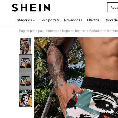
Ropa
Use up 
Categorías
Solo para ti
Novedades
Ofertas
Ropa de
Página principal
Hombres
Ropa de hombre
Bañador de hombre
/
/
/