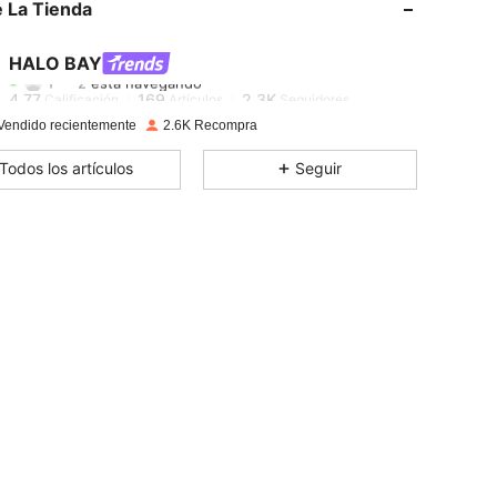
 La Tienda
4,77
169
2.3K
HALO BAY
f***2
está navegando
4,77
169
2.3K
Calificación
Artículos
Seguidores
Vendido recientemente
2.6K Recompra
4,77
169
2.3K
Todos los artículos
Seguir
4,77
169
2.3K
4,77
169
2.3K
4,77
169
2.3K
4,77
169
2.3K
4,77
169
2.3K