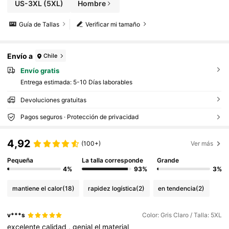
US-3XL
(5XL)
Hombre
Guía de Tallas
Verificar mi tamaño
Envío a
Chile
Envío gratis
Entrega estimada:
5-10 Días laborables
Devoluciones gratuitas
Pagos seguros · Protección de privacidad
4,92
(100+)
Ver más
Pequeña
La talla corresponde
Grande
4%
93%
3%
mantiene el calor
(18)
rapidez logística
(2)
en tendencia
(2)
v***s
Color: Gris Claro / Talla: 5XL
excelente
calidad
,
genial
el
material