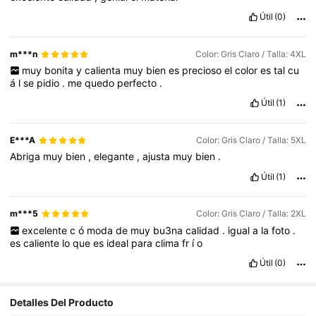
Útil
(0)
m***n
Color: Gris Claro / Talla: 4XL
muy
bonita
y
calienta
muy
bien
es
precioso
el
color
es
tal
cu
á
l
se
pidio
.
me
quedo
perfecto
.
Útil
(1)
E***A
Color: Gris Claro / Talla: 5XL
Abriga
muy
bien
,
elegante
,
ajusta
muy
bien
.
Útil
(1)
m***5
Color: Gris Claro / Talla: 2XL
excelente
c
ó
moda
de
muy
bu3na
calidad
.
igual
a
la
foto
.
es
caliente
lo
que
es
ideal
para
clima
fr
í
o
Útil
(0)
Detalles Del Producto