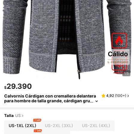
1/5
29.390
$
Calvornis Cárdigan con cremallera delantera
4,92
(
100+
)
para hombre de talla grande, cárdigan gru
eso liso para salir, cárdigan casual de col
or gris claro, para regalos de esposo o novio,
para otoño e invierno, top de manga larga
Talla
US
3 left
US-1XL
(2XL)
US-2XL
(3XL)
US-2XL
(4XL)
7 left