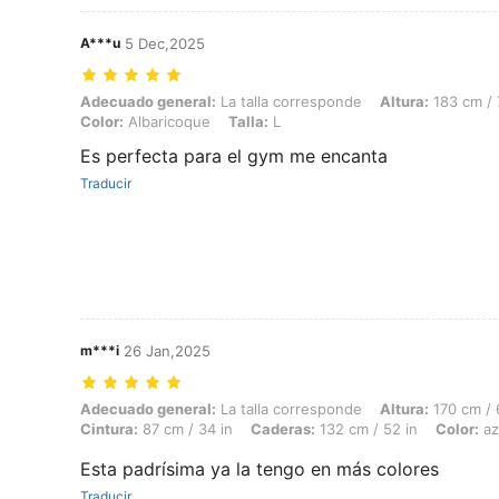
A***u
5 Dec,2025
Adecuado general: La talla corresponde, Altura: 183 cm / 72 in, Peso:
Adecuado general:
La talla corresponde
Altura:
183 cm / 
Color:
Albaricoque
Talla:
L
Es perfecta para el gym me encanta
Traducir
m***i
26 Jan,2025
Adecuado general: La talla corresponde, Altura: 170 cm / 67 in, Peso: 
Adecuado general:
La talla corresponde
Altura:
170 cm / 
Cintura:
87 cm / 34 in
Caderas:
132 cm / 52 in
Color:
az
Esta padrísima ya la tengo en más colores
Traducir