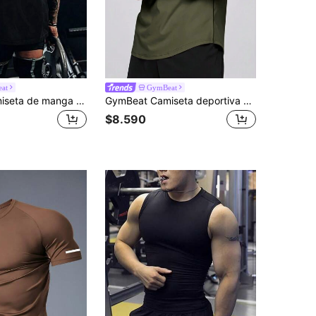
at
GymBeat
GymBeat Camiseta de manga corta informal con estampado gráfico de eslogan, estilo novio, para hombre. Camiseta transpirable y ligera para hacer ejercicio y gimnasio
GymBeat Camiseta deportiva de manga corta para hombre - Entrenamiento y gimnasio y entrenamiento, compresión casual que absorbe la humedad, secado rápido, ajuste regular de tela elástica de cuello redondo de alta resistencia - Estilo novio Camiseta deportiva de manga corta de unicolor para hombre Tops de entrenamiento Parte superior del gimnasio Transpirable, ligera
$8.590