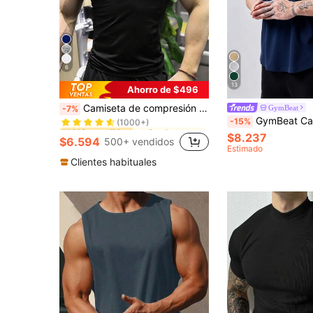
6
13
Ahorro de $496
en Camisetas y tops deportivos para hombre
#1 Más vendidos
Camiseta de compresión deportiva de manga corta estilo novio para hombre, secado rápido, para correr, baloncesto, fútbol, ciclismo, fitness, top casual negro de verano, transpirable
GymBeat
-7%
(1000+)
GymBeat Camiseta deportiva de hombre de cuello redondo, unicolor, de hombros caídos, par
-15%
en Camisetas y tops deportivos para hombre
en Camisetas y tops deportivos para hombre
#1 Más vendidos
#1 Más vendidos
(1000+)
(1000+)
$8.237
$6.594
500+ vendidos
en Camisetas y tops deportivos para hombre
#1 Más vendidos
Estimado
(1000+)
Clientes habituales