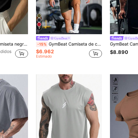
9
GymBeat
GymBe
color, para actividades, ajustada, de cuello de tripulación, con compresión, ligera
GymBeat Camiseta de compresión de manga corta cómoda estilo novio para hombre, camiseta de baloncesto, camiseta estilo novio con gráfico "Amo a mi novio", pantalón jogger estilo novio para hombre, camiseta de entrenamiento escolar, camiseta de compresión transpirable y ligera para gimnasio
-15%
$6.962
didos
$8.890
Estimado