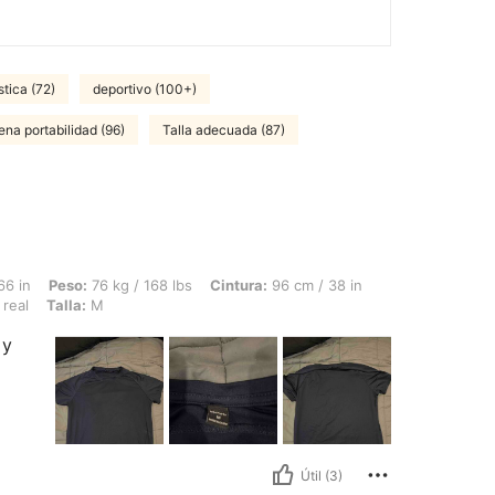
stica (72)
deportivo (100+)
na portabilidad (96)
Talla adecuada (87)
76 kg / 168 lbs, Cintura: 96 cm / 38 in, Caderas: 98 cm / 39 in, Busto: 101 cm / 40 
66 in
Peso:
76 kg / 168 lbs
Cintura:
96 cm / 38 in
 real
Talla:
M
 y
Útil (3)