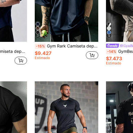
21
9
Gym Rark Camiseta deportiva de manga corta con cuello redondo casual de moda para hombres
GymBe
-15%
a verano, entrenamiento y running, holgada, transpirable y ligera para gimnasio
GymBeat Camiseta deportiva de cuello redondo con estampado de toro y ma
-14%
$9.427
Estimado
$7.473
Estimado