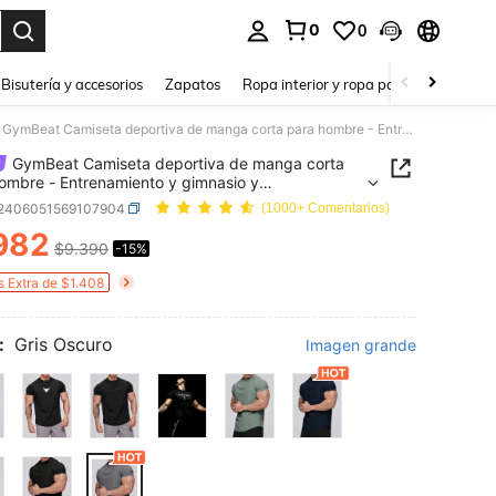
0
0
a. Press Enter to select.
Bisutería y accesorios
Zapatos
Ropa interior y ropa para dormir
Ho
GymBeat Camiseta deportiva de manga corta para hombre - Entrenamiento y gimnasio y entrenamiento, compresión casual que absorbe la humedad, secado rápido, gris oscuro, ajuste regular, cuello redondo, alta elasticidad - Estilo novio Camiseta deportiva de verano de unicolor para hombre, Camiseta de gimnasio Camiseta de entrenamiento Camiseta de gimnasio transpirable, ligera
GymBeat Camiseta deportiva de manga corta
ombre - Entrenamiento y gimnasio y
amiento, compresión casual que absorbe la
t2406051569107904
(1000+ Comentarios)
d, secado rápido, gris oscuro, ajuste regular,
982
 redondo, alta elasticidad - Estilo novio Camiseta
$9.390
-15%
ICE AND AVAILABILITY
iva de verano de unicolor para hombre, Camiseta
nasio Camiseta de entrenamiento Camiseta de
s Extra de $1.408
io transpirable, ligera
:
Gris Oscuro
Imagen grande