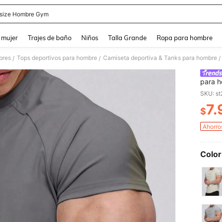
size Hombre Gym
and down arrow keys to navigate search Búsqueda reciente and Busca y Encuentr
 mujer
Trajes de baño
Niños
Talla Grande
Ropa para hombre
bres
Tops deportivos para hombre
Camiseta deportiva & Tanks para hombre
/
/
/
para h
entren
SKU: s
humeda
7.
cuello
$
PR
deport
de gim
Ahorro
gimnas
Color