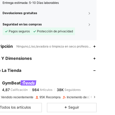
Entrega estimada:
5-10 Días laborables
Devoluciones gratuitas
Seguridad en las compras
Pagos seguros
Protección de privacidad
ipción
Ninguno,Liso,lavadora o limpieza en seco profesional
4,87
984
38K
s Y Dimensiones
 La Tienda
4,87
984
38K
GymBeat
4,87
984
38K
Calificación
Artículos
Seguidores
e***9
pagó
Hace 1 día
 Vendido recientemente
95K Recompra
Incremento de seguidores de 10%
4,87
984
38K
Todos los artículos
Seguir