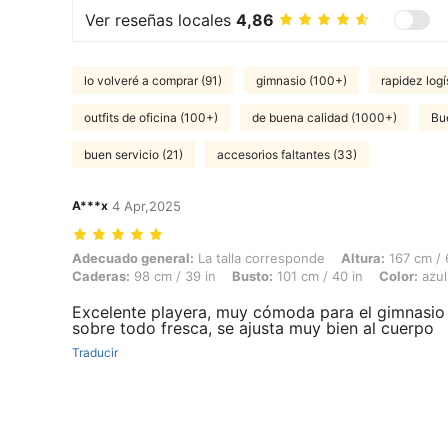
Ver reseñas locales
4,86
lo volveré a comprar (91)
gimnasio (100+)
rapidez logí
outfits de oficina (100+)
de buena calidad (1000+)
Bue
buen servicio (21)
accesorios faltantes (33)
A***x
4 Apr,2025
Adecuado general: La talla corresponde, Altura: 167 cm / 66 in, Peso: 
Adecuado general:
La talla corresponde
Altura:
167 cm / 
Caderas:
98 cm / 39 in
Busto:
101 cm / 40 in
Color:
azul
Excelente playera, muy cómoda para el gimnasio
sobre todo fresca, se ajusta muy bien al cuerpo
Traducir