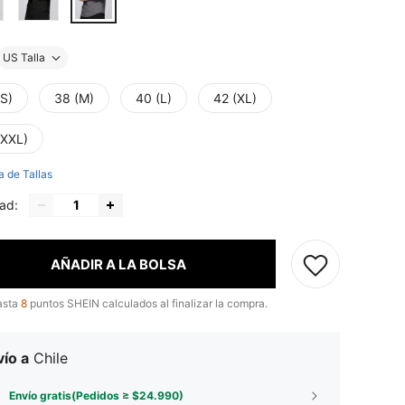
US Talla
(S)
38 (M)
40 (L)
42 (XL)
(XXL)
a de Tallas
ad:
AÑADIR A LA BOLSA
asta
8
puntos SHEIN calculados al finalizar la compra.
ío a
Chile
Envío gratis(Pedidos ≥ $24.990)