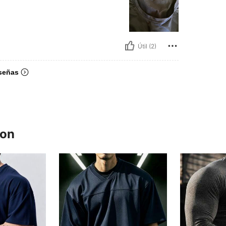
Útil (2)
señas
ron