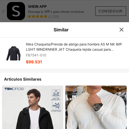
SHEIN APP
×
CONSEGUIR
Descarga la APP y gana ofertas exclusivas
(1,319)
Similar
Nike Chaqueta/Prenda de abrigo para hombre AS M NK IMP
LGHT WINDRNNER JKT Chaqueta tejida casual para
deportes al aire libre FB7541-010
FB7541-010
$99.531
Artículos Similares