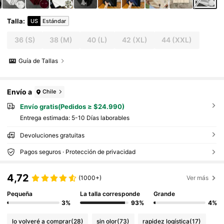
Talla
:
US
Estándar
36
(S)
38
(M)
40
(L)
42
(XL)
44
(XXL)
Guía de Tallas
Envío a
Chile
Envío gratis(Pedidos ≥ $24.990)
Entrega estimada:
5-10 Días laborables
Devoluciones gratuitas
Pagos seguros · Protección de privacidad
4,72
(1000+)
Ver más
Pequeña
La talla corresponde
Grande
3%
93%
4%
lo volveré a comprar
(28)
sin olor
(73)
rapidez logística
(17)