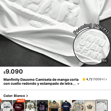
1/5
9.090
$
Manfinity Dauomo Camiseta de manga corta
4,72
(
1000+
)
con cuello redondo y estampado de letra
s con efecto espumoso para hombres
Color: Blanco