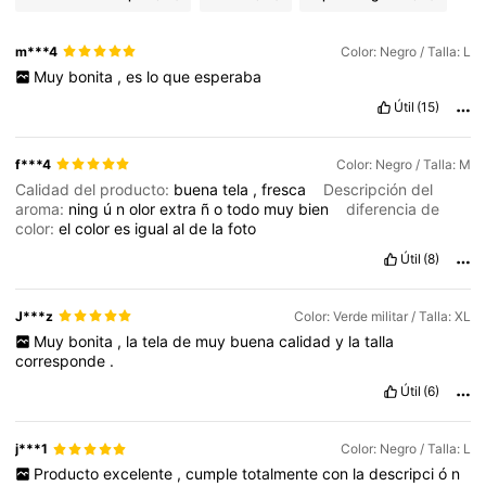
m***4
Color: Negro / Talla: L
Muy
bonita
,
es
lo
que
esperaba
Útil
(15)
f***4
Color: Negro / Talla: M
Calidad del producto:
buena
tela
,
fresca
Descripción del
aroma:
ning
ú
n
olor
extra
ñ
o
todo
muy
bien
diferencia de
color:
el
color
es
igual
al
de
la
foto
Útil
(8)
J***z
Color: Verde militar / Talla: XL
Muy
bonita
,
la
tela
de
muy
buena
calidad
y
la
talla
corresponde
.
Útil
(6)
j***1
Color: Negro / Talla: L
Producto
excelente
,
cumple
totalmente
con
la
descripci
ó
n