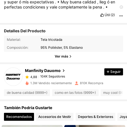
y
super
ó
mis
expectativas
.
•
Muy
buena
calidad
,
lleg
ó
en
perfectas
condiciones
y
vale
completamente
la
pena
.
•
Excelente
compra
,
el
material
es
bueno
y
el
dise
ñ
o
es
tal
Útil
(2)
como
se
muestra
.
•
Me
encant
ó
el
producto
,
funciona
muy
bien
y
la
relaci
ó
n
calidad
-
precio
es
excelente
.
•
Todo
perfecto
,
buena
calidad
,
bien
empacado
y
entrega
r
á
pida
.
•
Detalles Del Producto
Producto
de
muy
buena
calidad
,
se
ve
resistente
y
tal
como
aparece
en
las
fotos
.
Material:
Tela tricotada
104K Seguidores
4,88
Calidad del producto:
10
Descripción del aroma:
buena
Composición:
95% Poliéster, 5% Elastano
Ver más
104K Seguidores
4,88
Manfinity Dauomo
Seguir
104K Seguidores
4,88
1.3M Vendido recientemente
810K Recompra
de buena calidad (9999+)
como en las fotos (9999+)
muy cool (999
104K Seguidores
4,88
También Podría Gustarte
104K Seguidores
4,88
Recomendados
Accesorios de Vestir
Deportes & Exteriores
Joya