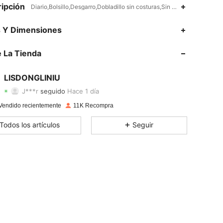
ipción
Diario,Bolsillo,Desgarro,Dobladillo sin costuras,Sin Forro
4,84
56
5.1K
s Y Dimensiones
4,84
56
5.1K
 La Tienda
4,84
56
5.1K
LISDONGLINIU
J***r
seguido
Hace 1 día
4,84
56
5.1K
Calificación
Artículos
Seguidores
Vendido recientemente
11K Recompra
4,84
56
5.1K
Todos los artículos
Seguir
4,84
56
5.1K
4,84
56
5.1K
4,84
56
5.1K
4,84
56
5.1K