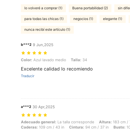
lo volveré a comprar (1)
Buena portabilidad (2)
sin dife
para todas las chicas (1)
negocios (1)
elegante (1)
nunca recibí este artículo (1)
b***2
9 Jun,2025
Color: Azul lavado medio, Talla: 34
Color:
Azul lavado medio
Talla:
34
Excelente calidad lo recomiendo
Traducir
a***2
30 Apr,2025
Adecuado general: La talla corresponde, Altura: 183 cm / 72 in, Peso:
Adecuado general:
La talla corresponde
Altura:
183 cm / 
Caderas:
109 cm / 43 in
Cintura:
94 cm / 37 in
Busto:
10