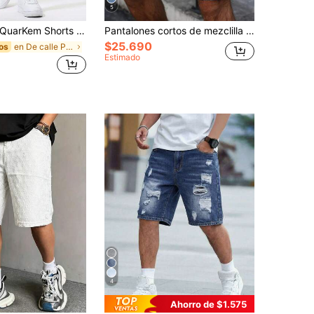
5
QuarKem Shorts vaqueros para hombre con desgarros, desgastados y teñidos
Pantalones cortos de mezclilla de estilo cargo con botón delantero y bolsillo, pantalones tipo cargo para hombre
$25.690
en De calle Pantalones cortos vaqueros para hombre
os
Estimado
4
Ahorro de $1.575