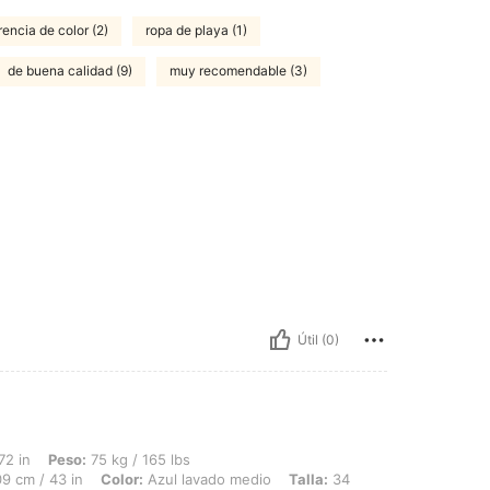
rencia de color (2)
ropa de playa (1)
de buena calidad (9)
muy recomendable (3)
Útil (0)
 75 kg / 165 lbs, Caderas: 109 cm / 43 in, Cintura: 94 cm / 37 in, Busto: 109 cm /
72 in
Peso:
75 kg / 165 lbs
9 cm / 43 in
Color:
Azul lavado medio
Talla:
34