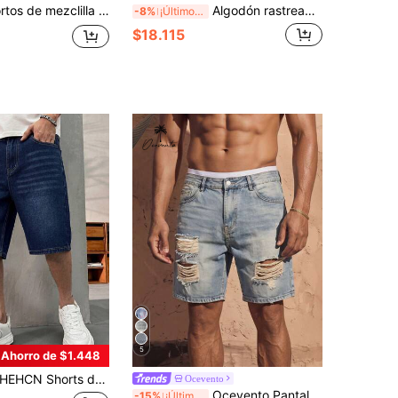
Pantalones cortos de mezclilla de ganchillo de moda para hombres
Algodón rastreable - Pantalones cortos de mezclilla desgastados para hombres europeos & americanos
-8%
¡Últimos 3 días
$18.115
5
Ahorro de $1.448
HCN Shorts de Mezclilla Casual Minimalista con Botón Frontal y Bolsillo para Hombre, Estilo Callejero Americano Lavado Vintage Azul Versátil de 5 Puntos
Ocevento
Ocevento Pantalones cortos de mezclilla desgastados casuales de verano para hombres
-15%
¡Últimos 3 días