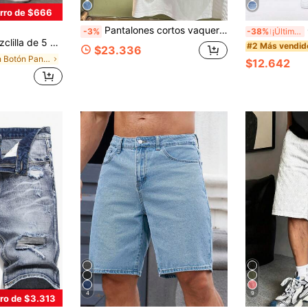
rro de $666
Pantalones cortos vaqueros desgastados para hombres, bermudas casuales de pierna ancha y suelta con lavado vintage
-3%
-38%
¡Últimos 2 días
 de Largo Pantalones de Largo Medio, Producto de Mezclilla de Algodón, Moda de Ropa de Calle Versátil, Estética Y2K
#2 Más vendid
$23.336
en Botón Pantalones cortos vaqueros para hombre
$12.642
4
9
ro de $3.313