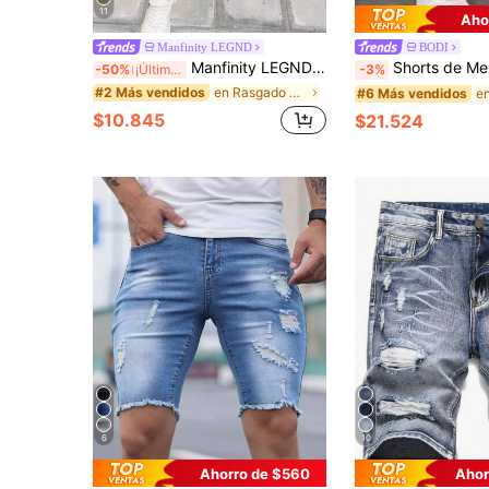
11
Aho
Manfinity LEGND
BODI
Manfinity LEGND Pantalones cortos de mezclilla bermudas desgastados con lavado claro y estilo elegante, perfectos para el verano relajado. Pantalones cortos de mezclilla sueltos y de pierna ancha en azul desgastado para salir
Shorts de Mezclilla de 5 Pulgadas de Largo Pantalones de Verano Shorts de Mezclilla sin Estiramiento Shorts de Pierna Recta de 5 Pulgadas
-50%
¡Últimos 2 días
-3%
en Rasgado Pantalones cortos vaqueros para hombre
#2 Más vendidos
#6 Más vendidos
$10.845
$21.524
6
10
Ahorro de $560
Ahor