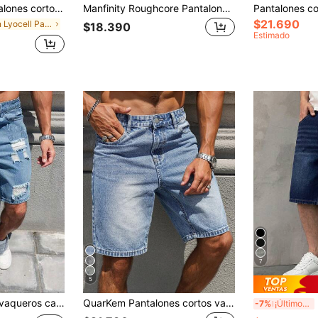
ricano para hombres, de corte y ajustado, de longitud media, con estampado de bigote en azul brillante, de estilo emo
Manfinity Roughcore Pantalones cortos holgados de mezclilla desgastados para hombres
$21.690
en Lyocell Pantalones cortos vaqueros para hombre
$18.390
Estimado
7
5
Pantalones cortos vaqueros casuales y rectos con efecto desgastado para hombres
QuarKem Pantalones cortos vaqueros de verano informales lavados para hombres
HE
-7%
¡Últimos 3 días