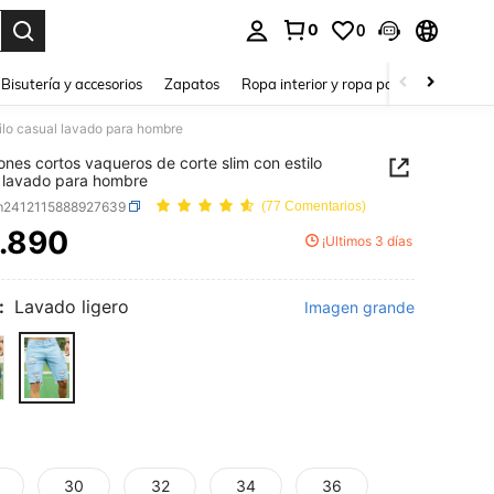
0
0
a. Press Enter to select.
Bisutería y accesorios
Zapatos
Ropa interior y ropa para dormir
Ho
ilo casual lavado para hombre
ones cortos vaqueros de corte slim con estilo
 lavado para hombre
m2412115888927639
(77 Comentarios)
.890
¡Últimos 3 días
ICE AND AVAILABILITY
:
Lavado ligero
Imagen grande
30
32
34
36