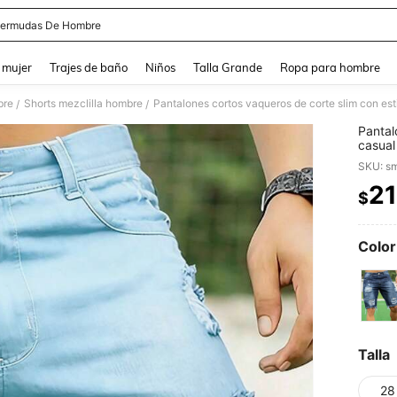
ermudas De Hombre
and down arrow keys to navigate search Búsqueda reciente and Busca y Encuentr
 mujer
Trajes de baño
Niños
Talla Grande
Ropa para hombre
bre
Shorts mezclilla hombre
Pantalones cortos vaqueros de corte slim con est
/
/
Pantal
casual
SKU: s
21
$
PR
Color
Talla
28