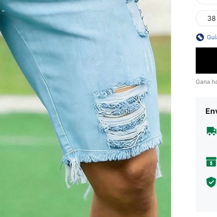
38
Guí
Gana h
Env