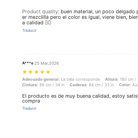
Product quality
:
buen material, un poco delgado 
er mezclilla pero el color es igual, viene bien, bi
a calidad 👍🏻
Traducir
A***o
25 Mar,2026
Adecuado general: La talla corresponde, Altura: 180 cm / 71 in, Peso:
Adecuado general:
La talla corresponde
Altura:
180 cm / 
Cintura:
86 cm / 34 in
Caderas:
84 cm / 33 in
Color:
Azu
El producto es de muy buena calidad, estoy satis
compra
Traducir