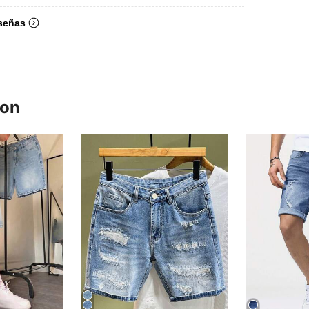
señas
ron