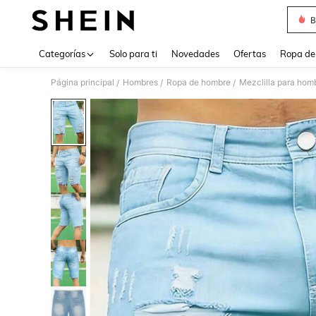
B
Use up 
Categorías
Solo para ti
Novedades
Ofertas
Ropa de
Página principal
Hombres
Ropa de hombre
Mezclilla para hom
/
/
/