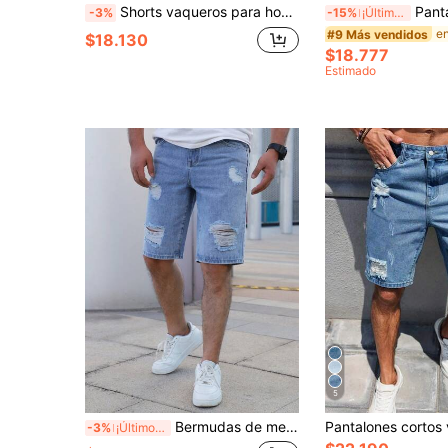
Shorts vaqueros para hombre con bajo desgastado y elástico
Pantalones cortos vaqueros de estilo europeo y ame
-3%
-15%
¡Últimos 3 días
#9 Más vendidos
$18.130
$18.777
Estimado
5
Bermudas de mezclilla desgastadas con bolsillos para hombre
-3%
¡Últimos 3 días