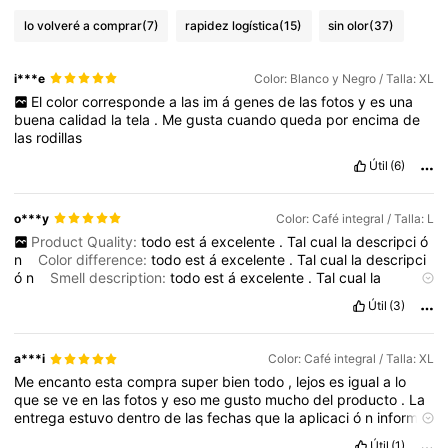
lo volveré a comprar
(7)
rapidez logística
(15)
sin olor
(37)
i***e
Color: Blanco y Negro / Talla: XL
El
color
corresponde
a
las
im
á
genes
de
las
fotos
y
es
una
buena
calidad
la
tela
.
Me
gusta
cuando
queda
por
encima
de
las
rodillas
Útil
(6)
o***y
Color: Café integral / Talla: L
Product Quality:
todo
est
á
excelente
.
Tal
cual
la
descripci
ó
n
Color difference:
todo
est
á
excelente
.
Tal
cual
la
descripci
ó
n
Smell description:
todo
est
á
excelente
.
Tal
cual
la
descripci
ó
n
Fit:
todo
est
á
excelente
.
Tal
cual
la
descripci
ó
Útil
(3)
n
a***i
Color: Café integral / Talla: XL
Me
encanto
esta
compra
super
bien
todo
,
lejos
es
igual
a
lo
que
se
ve
en
las
fotos
y
eso
me
gusto
mucho
del
producto
.
La
entrega
estuvo
dentro
de
las
fechas
que
la
aplicaci
ó
n
informa
que
ser
á
entregado
.
As
í
es
que
es
muy
buena
compra
.
Si
Útil
(1)