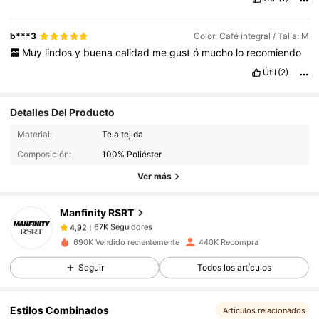
pones
like
me
ayudar
í
a
mucho
saludos
a
todos
los
compradores
de
shein
.
b***3
Color: Café integral / Talla: M
Muy
lindos
y
buena
calidad
me
gust
ó
mucho
lo
recomiendo
Útil
(2)
Detalles Del Producto
67K Seguidores
4,92
Material:
Tela tejida
Composición:
100% Poliéster
67K Seguidores
4,92
Ver más
Manfinity RSRT
67K Seguidores
4,92
5***2
pagó
Hace 1 día
690K Vendido recientemente
440K Recompra
67K Seguidores
4,92
Seguir
Todos los artículos
Estilos Combinados
67K Seguidores
4,92
Artículos relacionados