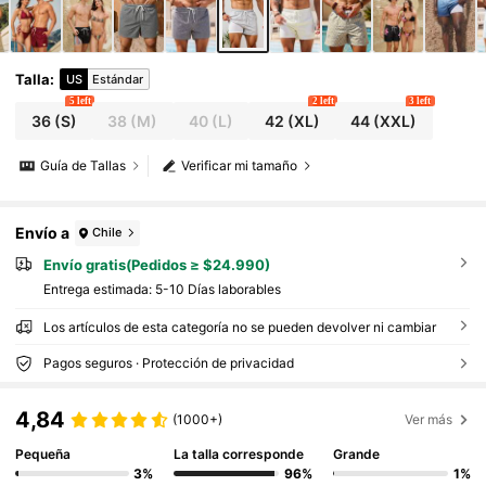
Talla
:
US
Estándar
5 left
2 left
3 left
36
(S)
38
(M)
40
(L)
42
(XL)
44
(XXL)
Guía de Tallas
Verificar mi tamaño
Envío a
Chile
Envío gratis(Pedidos ≥ $24.990)
Entrega estimada:
5-10 Días laborables
Los artículos de esta categoría no se pueden devolver ni cambiar
Pagos seguros · Protección de privacidad
4,84
(1000+)
Ver más
Pequeña
La talla corresponde
Grande
3%
96%
1%