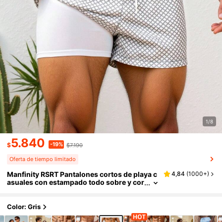
1/8
5.840
-19%
$
$7.190
Oferta de tiempo limitado
Manfinity RSRT Pantalones cortos de playa c
4,84
(
1000+
)
asuales con estampado todo sobre y cor
dón en la cintura para hombre, vacacion
es
Color: Gris