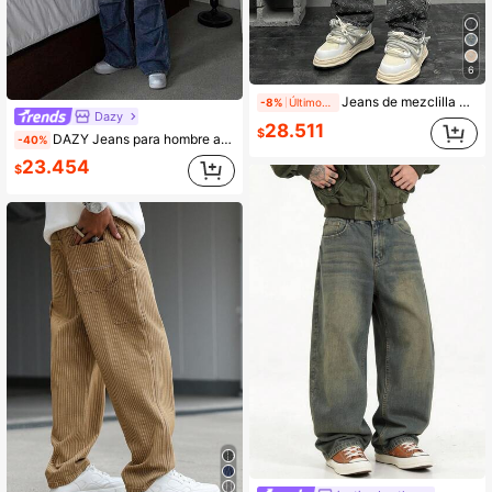
6
Jeans de mezclilla de corte holgado con tejido de ganchillo para hombres
-8%
Últimos 1 días
Dazy
28.511
$
DAZY Jeans para hombre azul desgastado con bolsillos tipo cargo de primavera
-40%
23.454
$