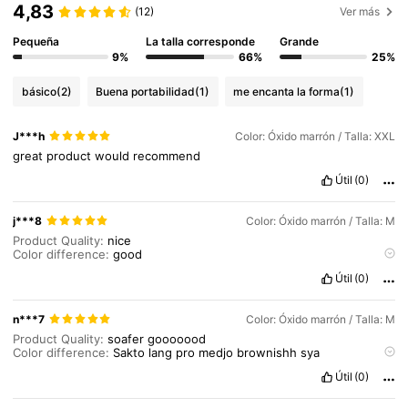
4,83
(12)
Ver más
Pequeña
La talla corresponde
Grande
9%
66%
25%
básico
(2)
Buena portabilidad
(1)
me encanta la forma
(1)
J***h
Color: Óxido marrón / Talla: XXL
great
product
would
recommend
Útil
(0)
j***8
Color: Óxido marrón / Talla: M
Product Quality:
nice
Color difference:
good
Smell description:
good
good
good
Útil
(0)
n***7
Color: Óxido marrón / Talla: M
Product Quality:
soafer
gooooood
Color difference:
Sakto
lang
pro
medjo
brownishh
sya
Smell description:
labog
lg
sya
sakon
since
medium
size
gn
kwa
q
Útil
(0)
Fit:
the
fitting
its
okay
pro
dako
sya
sa
hawak
q
ky
gamay
hips
q