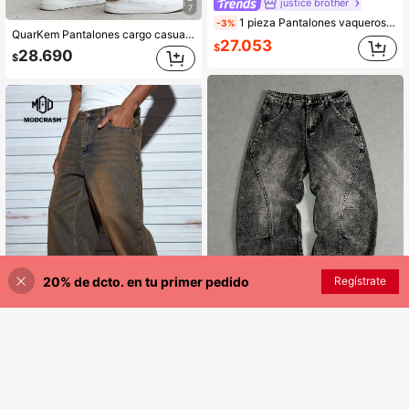
justice brother
7
1 pieza Pantalones vaqueros holgados, de corte amplio y estilo vintage lavado para hombre, estilo callejero americano (cinturón y accesorios no incluidos)
-3%
QuarKem Pantalones cargo casuales de hombre con rayas verticales y múltiples bolsillos en caqui, pantalones casuales rectos y sueltos de moda callejera para hombre, pantalones casuales rectos y sueltos para hombre, pantalones sueltos y holgados para hombre
27.053
$
28.690
$
20% de dcto. en tu primer pedido
Regístrate
¡30% DE DESCUENTO!
AÑADIR A LA BOLSA
9
Ahorro de $2.739
Manfinity ZONE917
MODCRASH
Manfinity ZONE917 Jeans casuales holgados de corte recto con bolsillo con botón para hombre, ropa de calle de y versátil
-3%
Modcrash Jeans anchos de pierna ancha con bordados, estilo casual de primavera a verano, ajuste holgado y ancho, jeans de mezclilla con estilo relajado de streetwear, atuendos de vacaciones de verano, estilo retro americano, unisex, atuendos de verano de ajuste relajado - Adecuado para uso diario y atuendos de vacaciones de verano.
-10%
Últimos 1 días
#8 Más vendidos
en Vanguardia - Ropa urbana de hip-hop Vaqueros de
24.651
$