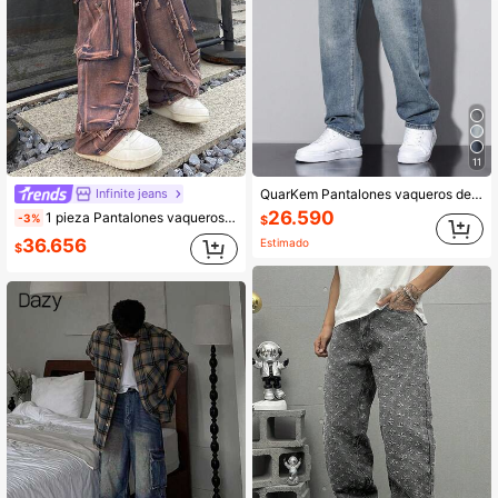
295K Seguidores
4,91
295K Seguidores
4,91
11
295K Seguidores
4,91
Infinite jeans
QuarKem Pantalones vaqueros de mezclilla desgastados y desteñidos para hombres
26.590
1 pieza Pantalones vaqueros cargo de moda estadounidense para hombres con parches y múltiples bolsillos, pantalones casuales anchos y cómodos, pantalones de mezclilla versátiles para todas las estaciones (cinturón y accesorios no incluidos)
-3%
$
36.656
Estimado
$
295K Seguidores
4,91