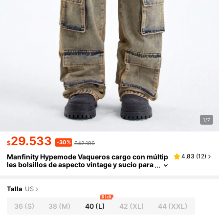
1/7
29.533
-30%
$
$42.190
Manfinity Hypemode Vaqueros cargo con múltip
4,83
(
12
)
les bolsillos de aspecto vintage y sucio para
hombre
Talla
US
8 left
36
(S)
38
(M)
40
(L)
42
(XL)
44
(XXL)