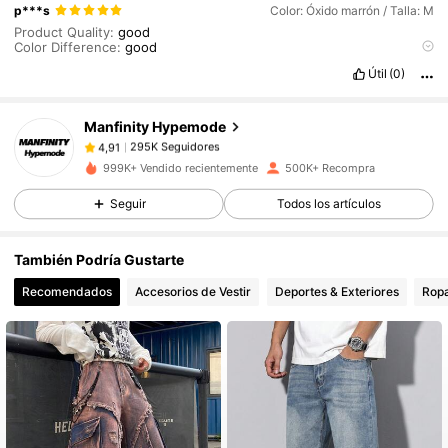
295K Seguidores
4,91
p***s
Color: Óxido marrón / Talla: M
Product Quality:
good
Color Difference:
good
Smell Description:
good
295K Seguidores
Útil
(0)
4,91
Manfinity Hypemode
295K Seguidores
4,91
k***3
pagó
Hace 1 día
999K+ Vendido recientemente
500K+ Recompra
Seguir
Todos los artículos
295K Seguidores
4,91
También Podría Gustarte
295K Seguidores
4,91
Recomendados
Accesorios de Vestir
Deportes & Exteriores
Ropa
295K Seguidores
4,91
295K Seguidores
4,91