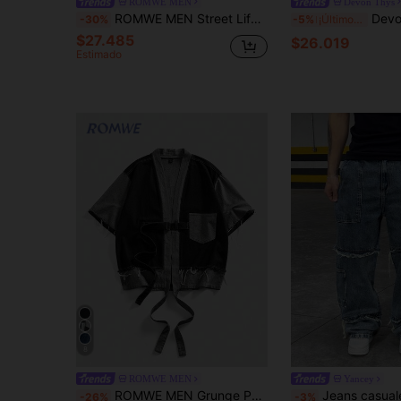
ROMWE MEN
Devon Thys
ROMWE MEN Street Life Chaqueta vaquera casual versátil de bloques de color para uso diario para hombres
Devon Thys Chaqueta estampada 
-30%
-5%
¡Últimos 3 días
$27.485
$26.019
Estimado
8
ROMWE MEN
Yancey
ROMWE MEN Grunge Punk Camisa de mezclilla de manga corta casual y versátil para hombres con diseño de bolsillo y botones en parches
Jeans casuales versátiles de corte y holgado con estilo de moda casual de g
-26%
-3%