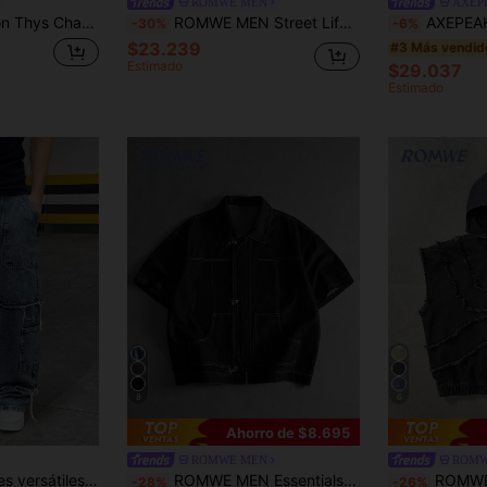
ROMWE MEN
AXEP
lavada para hombre, chaqueta casual de moda con solapa y manga corta
ROMWE MEN Street Life Chaqueta vaquera casual de manga corta con cremallera y solapa azul marino para hombres
AXEPEAK Camisa casual h
-30%
-6%
$23.239
#3 Más vendid
Estimado
$29.037
Estimado
8
6
Ahorro de $8.695
ROMWE MEN
ROMW
runge, gótico y Y2K para hombres jóvenes universitarios y deportivos
ROMWE MEN Essentials Camisa vaquera de manga corta casual y versátil con botones delanteros de unicolor para hombres
ROMWE MEN Chaqueta vaquera con 
-28%
-26%