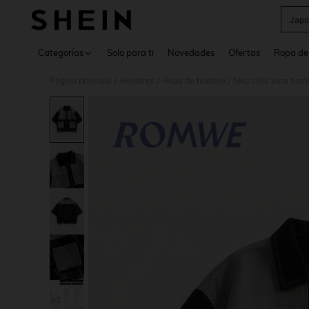
Japo
Use up 
Categorías
Solo para ti
Novedades
Ofertas
Ropa de
Página principal
Hombres
Ropa de hombre
Mezclilla para hom
/
/
/