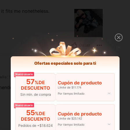
 it fits me nonetheless.
Útil (4)
Ofertas especiales solo para ti
Nuevo usuario
alla:
S
57
%DE
Cupón de producto
nded and i like it a lot
DESCUENTO
Límite de $11.174
Por tiempo limitado
Sin mín. de compra
Nuevo usuario
55
%DE
Cupón de producto
DESCUENTO
Límite de $25.142
Útil (3)
Por tiempo limitado
Pedidos de +$18.624