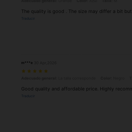
Adecuado general: Grande, Color: Azul, Talla: M
Adecuado general:
Grande
Color:
Azul
Talla:
M
The quality is good . The size may differ a bit but
Traducir
m***e
30 Apr,2026
Adecuado general: La talla corresponde, Color: Negro, Talla: S
Adecuado general:
La talla corresponde
Color:
Negro
T
Good quality and affordable price. Highly recomme
Traducir