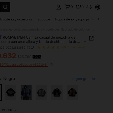
0
0
a. Press Enter to select.
Bisutería y accesorios
Zapatos
Ropa interior y ropa para dormir
Ho
ROMWE MEN Camisa casual de mezclilla de manga corta con cremallera y borde deshilachado de color contrastante para hombres
ROMWE MEN Camisa casual de mezclilla de
corta con cremallera y borde deshilachado de
contrastante para hombres
m25102222818689172
(69 Comentarios)
0.632
$25.790
-20%
ICE AND AVAILABILITY
 DTO. para pedidos de +$22.246
:
Negro
Imagen grande
US Talla