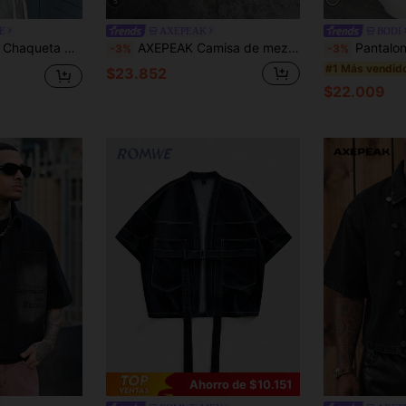
5
E
AXEPEAK
BODI
ara hombres, camisa vaquera de manga corta para hombres
AXEPEAK Camisa de mezclilla con aplicación de letra y dobladillo deshilachado para hombre
Pantalones cortos vaqueros de pierna ancha y holgada, pantalones cortos v
-3%
-3%
#1 Más vendid
$23.852
$22.009
Ahorro de $10.151