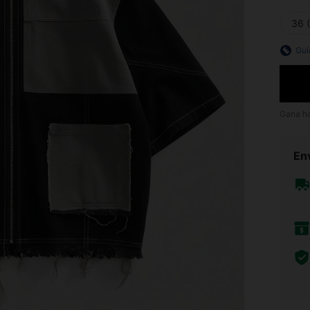
36 
Guí
Gana h
Env