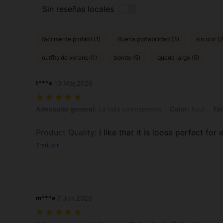
Sin reseñas locales
fácilmente portátil (1)
Buena portabilidad (3)
sin olor (2
outfits de verano (1)
bonito (5)
queda largo (5)
t***s
10 Mar,2026
Adecuado general: La talla corresponde, Color: Azul, Talla: XL
Adecuado general:
La talla corresponde
Color:
Azul
Tal
Product Quality
:
I like that it is loose perfect fo
Traducir
m***e
7 Jun,2026