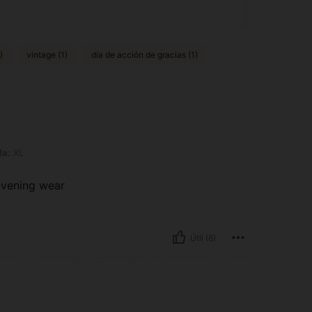
)
vintage (1)
día de acción de gracias (1)
la:
XL
r evening wear
Útil (8)