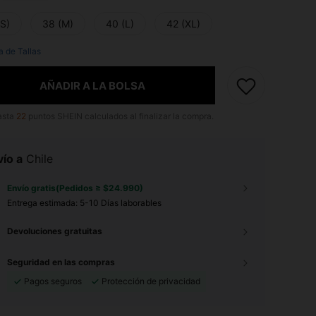
(S)
38 (M)
40 (L)
42 (XL)
a de Tallas
AÑADIR A LA BOLSA
asta
22
puntos SHEIN calculados al finalizar la compra.
ío a
Chile
Envío gratis(Pedidos ≥ $24.990)
Entrega estimada:
5-10 Días laborables
Devoluciones gratuitas
Seguridad en las compras
Pagos seguros
Protección de privacidad