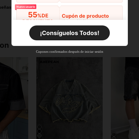
señas
Nuevo usuario
55
%DE
Cupón de producto
DESCUENTO
Límite de $29.798
Por tiempo limitado
Pedidos de +$27.936
¡Consíguelos Todos!
Nuevo usuario
ron
55
%DE
Cupón de producto
Cupones confirmados después de iniciar sesión
DESCUENTO
Límite de $27.936
Por tiempo limitado
Pedidos de +$37.248
Nuevo usuario
57
%DE
Cupón de producto
DESCUENTO
Límite de $32.592
Por tiempo limitado
Pedidos de +$46.560