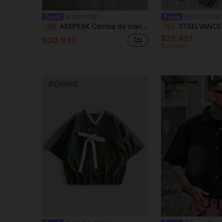
15
AXEPEAK
STEELVANC
AXEPEAK Camisa de manga corta con parches, contraste de colores, lavado, deshilachado y bordado
STEELVANCE Chaqueta de manga corta de cuello vuelto de denim crudo p
-3%
-5%
$25.451
$30.933
Estimado