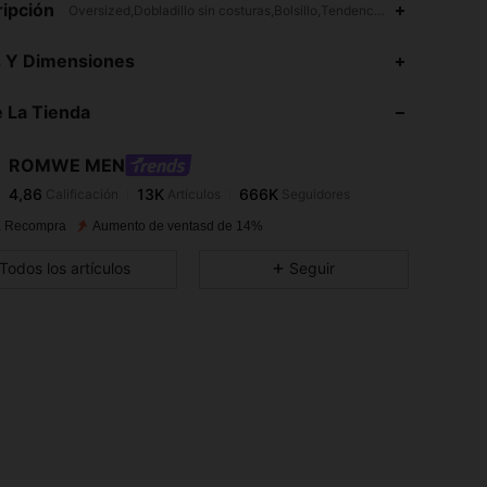
ipción
Oversized,Dobladillo sin costuras,Bolsillo,Tendencia vanguardista-ca
s Y Dimensiones
 La Tienda
4,86
13K
666K
ROMWE MEN
4,86
13K
666K
Calificación
Artículos
Seguidores
 Recompra
Aumento de ventasd de 14%
4,86
13K
666K
Todos los artículos
Seguir
4,86
13K
666K
4,86
13K
666K
4,86
13K
666K