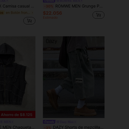
EAK
ROMWE MEN
olgada de manga corta de mezclilla para hombre
ROMWE MEN Grunge Punk Chaqueta vaquera con cierre de hebilla de avión y solapa oblicua para hombres
-30%
$22.056
en Botón frontal Tops de mezclilla para hombre
os
Estimado
Ahorro de $8.125
E MEN
Dazy Men
capucha y cremallera sin mangas con dobladillo deshilachado para hombre
DAZY Shorts de mezclilla azul con cintura elástica y diseño de parches hasta la rodilla para hombres de verano
-3%