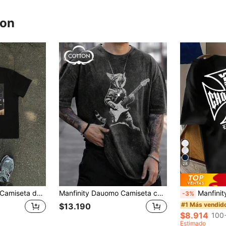
ron
28
Manfinity Dauomo Camiseta de cuello redondo de manga corta con estampado divertido de un gato selfie y un BMW M5 E39 para hombres
Manfinity Dauomo Camiseta casual de verano para hombre con hombro caído y gráficos impresos, estilo gótico de época lavada, ropa urbana, camiseta retro de rock con gato tocando guitarra, camiseta de gato divertida y vintage
Manfinity Dauomo Camiseta de ma
-3%
#1 Más vendid
$13.190
$8.914
100
Estimado