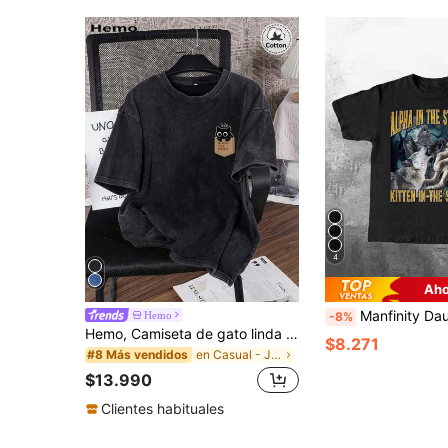
4
Aho
Manfinity Dauomo Camiseta holgada de hombre con estampado gráfico divertido de lobo
Hemo
-8%
Hemo, Camiseta de gato linda de calle de verano para hombres, mezcla de algodón ligeramente elástica y desgastada de cuello redondo y manga corta, camiseta casual diaria
$8.271
en Casual - Juguetón y lindo Tops para hombre
#8 Más vendidos
$13.990
Clientes habituales