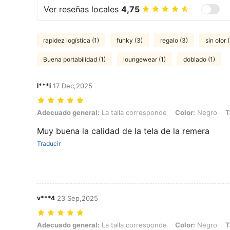
Ver reseñas locales
4,75
rapidez logística (1)
funky (3)
regalo (3)
sin olor 
Buena portabilidad (1)
loungewear (1)
doblado (1)
l***i
17 Dec,2025
Adecuado general: La talla corresponde, Color: Negro, Talla: S
Adecuado general:
La talla corresponde
Color:
Negro
T
Muy buena la calidad de la tela de la remera
Traducir
v***4
23 Sep,2025
Adecuado general: La talla corresponde, Color: Negro, Talla: XL
Adecuado general:
La talla corresponde
Color:
Negro
T