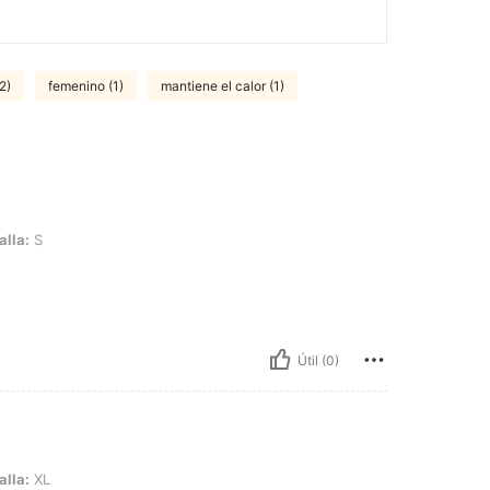
(2)
femenino (1)
mantiene el calor (1)
alla:
S
Útil (0)
alla:
XL