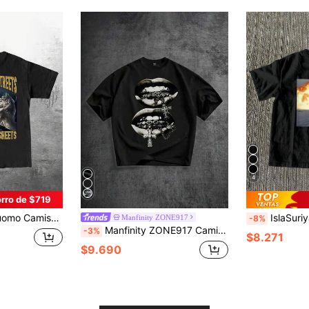
4
rro de $719
 con el meme en línea "El alfa en las calles, el gatito en las sábanas"
IslaSuriya Camiseta estándar
Manfinity ZONE917
-8%
Manfinity ZONE917 Camiseta de manga corta con hombros caídos para hombre de la marca Black Label
-3%
$8.271
$9.690