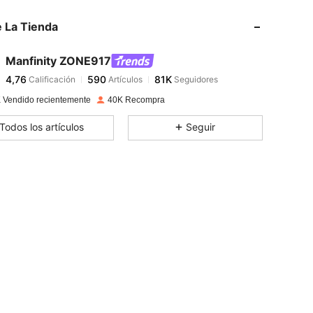
 La Tienda
4,76
590
81K
Manfinity ZONE917
4,76
590
81K
Calificación
Artículos
Seguidores
m***a
pagó
Hace 1 día
 Vendido recientemente
40K Recompra
4,76
590
81K
Todos los artículos
Seguir
4,76
590
81K
4,76
590
81K
4,76
590
81K
4,76
590
81K