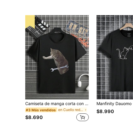
Camiseta de manga corta con cuello redondo y estampado de gato, casual para hombres, versátil para ir al trabajo y salidas
en Cuello redondo Camisetas de hombre
#3 Más vendidos
$8.990
$8.690