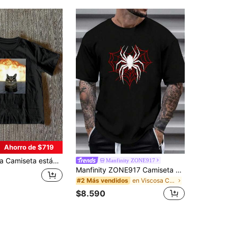
Ahorro de $719
 de verano casual con estampado de gatos para hombre
Manfinity ZONE917
Manfinity ZONE917 Camiseta de manga corta con cuello redondo y gráfico de araña, de punto negra para hombre, para salir
en Viscosa Camisetas de hombre
#2 Más vendidos
$8.590