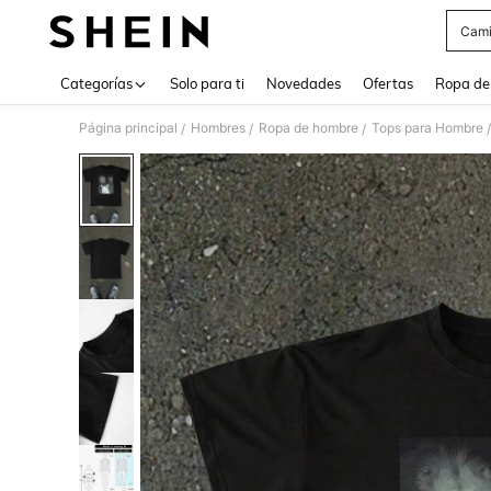
Cami
Use up 
Categorías
Solo para ti
Novedades
Ofertas
Ropa de
Página principal
Hombres
Ropa de hombre
Tops para Hombre
/
/
/
/