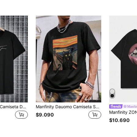
Manfinity Dauomo Camiseta De Manga Corta Para Hombres Con Patrón De Gato
Manfinity Dauomo Camiseta Suelta De Cuello Redondo Con Estampado De Gato Para Hombre, Ropa Casual De Verano
Manfi
$9.090
$10.690