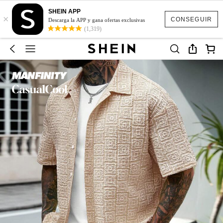
SHEIN APP
×
CONSEGUIR
Descarga la APP y gana ofertas exclusivas
(1,319)