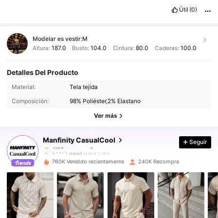
Útil
(0)
Modelar es vestir:
M
Altura:
187.0
Busto:
104.0
Cintura:
80.0
Caderas:
100.0
Detalles Del Producto
169K Seguidores
4,86
Material:
Tela tejida
Composición:
98% Poliéster,2% Elastano
169K Seguidores
4,86
Ver más
Manfinity CasualCool
Seguir
169K Seguidores
4,86
h***3
pagó
Hace 1 día
760K Vendido recientemente
240K Recompra
169K Seguidores
4,86
169K Seguidores
4,86