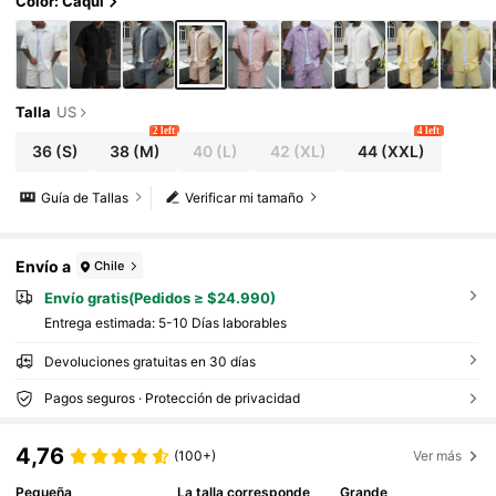
Color: Caqui
Talla
US
2 left
4 left
36
(S)
38
(M)
40
(L)
42
(XL)
44
(XXL)
Guía de Tallas
Verificar mi tamaño
Envío a
Chile
Envío gratis(Pedidos ≥ $24.990)
Entrega estimada:
5-10 Días laborables
Devoluciones gratuitas en 30 días
Pagos seguros · Protección de privacidad
4,76
(100+)
Ver más
Pequeña
La talla corresponde
Grande