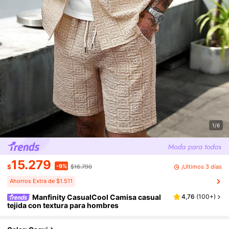
1/6
15.279
-9%
¡Últimos 3 días
$
$16.790
Ahorros Extra de $1.511
Manfinity CasualCool Camisa casual
4,76
(
100+
)
tejida con textura para hombres