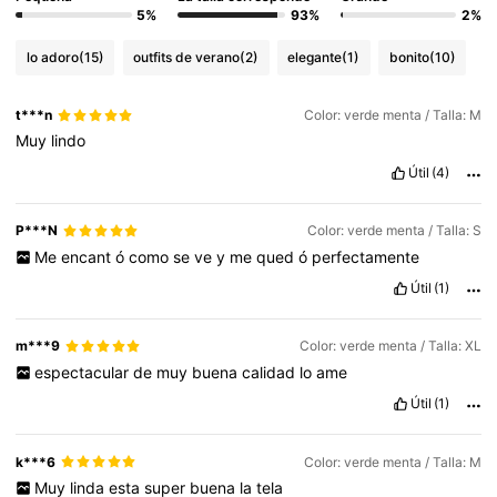
5%
93%
2%
lo adoro
(15)
outfits de verano
(2)
elegante
(1)
bonito
(10)
t***n
Color: verde menta / Talla: M
Muy
lindo
Útil
(4)
P***N
Color: verde menta / Talla: S
Me
encant
ó
como
se
ve
y
me
qued
ó
perfectamente
Útil
(1)
m***9
Color: verde menta / Talla: XL
espectacular
de
muy
buena
calidad
lo
ame
Útil
(1)
k***6
Color: verde menta / Talla: M
Muy
linda
esta
super
buena
la
tela