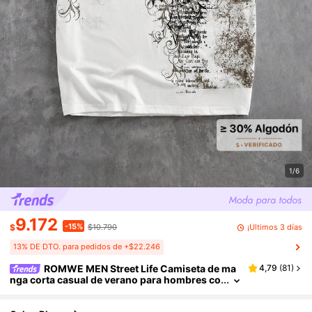
1/6
9.172
-15%
¡Últimos 3 días
$
$10.790
13% DE DTO. para pedidos de +$22.246
ROMWE MEN Street Life Camiseta de ma
4,79
(
81
)
nga corta casual de verano para hombres co
n logo cruzado y estampado floral, para uso
en la calle y de vacaciones