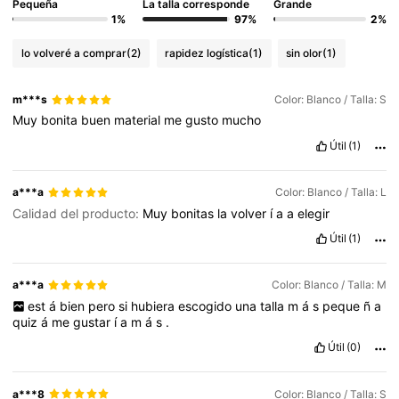
Pequeña
La talla corresponde
Grande
1%
97%
2%
lo volveré a comprar
(2)
rapidez logística
(1)
sin olor
(1)
m***s
Color: Blanco / Talla: S
Muy
bonita
buen
material
me
gusto
mucho
Útil
(1)
a***a
Color: Blanco / Talla: L
Calidad del producto:
Muy
bonitas
la
volver
í
a
a
elegir
Útil
(1)
a***a
Color: Blanco / Talla: M
est
á
bien
pero
si
hubiera
escogido
una
talla
m
á
s
peque
ñ
a
quiz
á
me
gustar
í
a
m
á
s
.
Útil
(0)
a***8
Color: Blanco / Talla: S