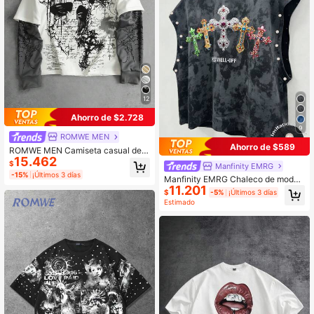
12
Ahorro de $2.728
9
ROMWE MEN
Ahorro de $589
ROMWE MEN Camiseta casual de c
15.462
uello redondo de manga larga con e
$
Manfinity EMRG
stampado de cruz 2 en 1 para homb
-15%
¡Últimos 3 días
Manfinity EMRG Chaleco de moda
re
11.201
para hombre con estampado de cru
$
-5%
¡Últimos 3 días
z y perlas falsas
Estimado