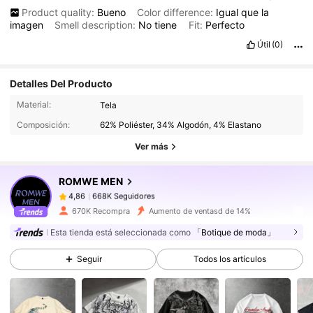
Product quality:
Bueno
Color difference:
Igual
que
la
imagen
Smell description:
No
tiene
Fit:
Perfecto
Útil
(0)
Detalles Del Producto
668K Seguidores
4,86
Material:
Tela
Composición:
62% Poliéster, 34% Algodón, 4% Elastano
668K Seguidores
4,86
Ver más
ROMWE MEN
668K Seguidores
4,86
j***o
pagó
Hace 1 día
670K Recompra
Aumento de ventasd de 14%
668K Seguidores
4,86
Esta tienda está seleccionada como
「Botique de moda」
Seguir
Todos los artículos
668K Seguidores
4,86