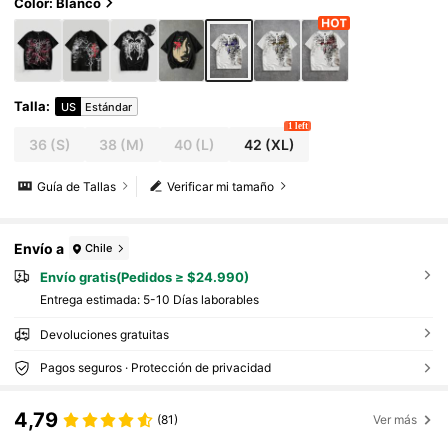
Color: Blanco
Talla
:
US
Estándar
1 left
36
(S)
38
(M)
40
(L)
42
(XL)
Guía de Tallas
Verificar mi tamaño
Envío a
Chile
Envío gratis(Pedidos ≥ $24.990)
Entrega estimada:
5-10 Días laborables
Devoluciones gratuitas
Pagos seguros · Protección de privacidad
4,79
(81)
Ver más