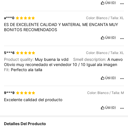
Útil
(0)
a***0
Color: Blanco / Talla: XL
ES
DE
EXCELENTE
CALIDAD
Y
MATERIAL
ME
ENCANTA
MUY
BONITOS
RECOMENDADOS
Útil
(0)
5***6
Color: Blanco / Talla: XL
Product quality:
Muy
buena
la
vdd
Smell description:
A
nuevo
Obvio
muy
reconedado
el
vendedor
10
/
10
Igual
ala
imagen
Fit:
Perfecto
ala
talla
Útil
(0)
9***9
Color: Blanco / Talla: M
Excelente
calidad
del
producto
Útil
(0)
Detalles Del Producto