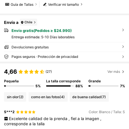
Guía de Tallas
Verificar mi tamaño
Envío a
Chile
Envío gratis(Pedidos ≥ $24.990)
Entrega estimada:
5-10 Días laborables
Devoluciones gratuitas
Pagos seguros · Protección de privacidad
4,66
(27)
Ver más
Pequeña
La talla corresponde
Grande
5%
88%
7%
sin olor
(2)
como en las fotos
(4)
de buena calidad
(7)
5***2
Color: Blanco / Talla: S
Excelente
calidad
de
la
prenda
,
fiel
a
la
imagen
,
corresponde
a
la
talla