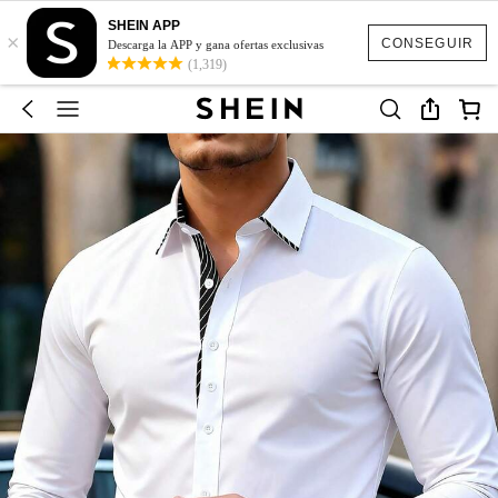
SHEIN APP
×
CONSEGUIR
Descarga la APP y gana ofertas exclusivas
(1,319)