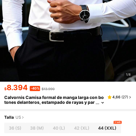
1/8
8.394
-40%
$
$13.990
Calvornis Camisa formal de manga larga con bo
4,66
(
27
)
tones delanteros, estampado de rayas y par
ches, para hombre, otoño
Talla
US
3 left
36
(S)
38
(M)
40
(L)
42
(XL)
44
(XXL)