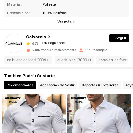
17K Seguidores
4,76
Material:
Poliéster
Composición:
100% Poliéster
Ver más
17K Seguidores
4,76
Calvornis
Seguir
17K Seguidores
4,76
c***3
pagó
Hace 1 día
530K Vendido recientemente
76K Recompra
17K Seguidores
4,76
de buena calidad (9999+)
queda bien (3000+)
como en las fotos (
También Podría Gustarte
17K Seguidores
4,76
Recomendados
Accesorios de Vestir
Deportes & Exteriores
Joya
17K Seguidores
4,76
17K Seguidores
4,76
17K Seguidores