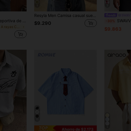
4
8
Resyla Men Camisa casual suelta de manga corta a cuadros con botones para hombre
SWAV
TOKVUE Camisa deportiva de manga corta estilo japonés chino para hombre, camisa de corte cuadrado y corto, botones de rana chinos con estampado de flores de cerezo japonés y rayas estilo deportivo, encanto oriental, streetwear, uso diario, nuevo estilo chino, estilo preppy japonés, unisex, regalo para vacaciones
SWAVVY Camisa de manga corta h
-30%
$9.290
en A rayas Camisas de hombre
$9.863
15
6
Ahorro de $2.173