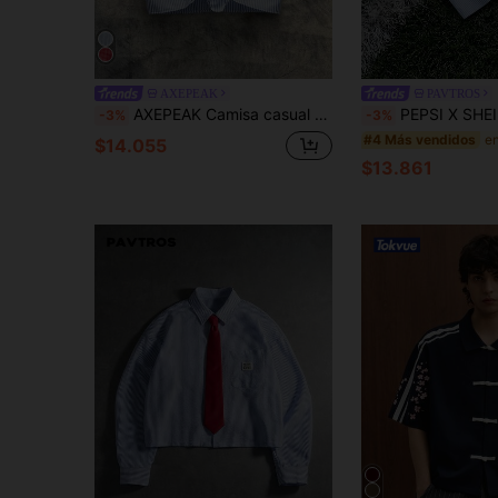
AXEPEAK
PAVTROS
AXEPEAK Camisa casual holgada y corta con rayas azules y blancas bordadas, de talla regular para hombre, escolar
PEPSI X SHEIN PAVTROS Camisa de manga corta de estilo casual y urbano, camisa de vacaciones para hombres, corte holgado, a rayas azul y bla
-3%
-3%
#4 Más vendidos
$14.055
$13.861