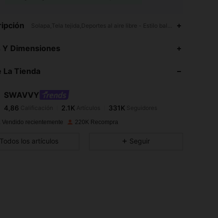
ipción
Solapa,Tela tejida,Deportes al aire libre - Estilo baloncesto
4,86
2.1K
331K
s Y Dimensiones
 La Tienda
4,86
2.1K
331K
SWAVVY
4,86
2.1K
331K
Calificación
Artículos
Seguidores
m***a
pagó
Hace 1 día
 Vendido recientemente
220K Recompra
4,86
2.1K
331K
Todos los artículos
Seguir
4,86
2.1K
331K
4,86
2.1K
331K
4,86
2.1K
331K