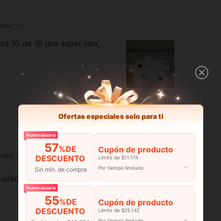
alla:
XXL
tá 10 de 10 una súper tela,
Útil (1)
Ofertas especiales solo para ti
Nuevo usuario
57
%DE
Cupón de producto
alla:
S
DESCUENTO
Límite de $11.174
Por tiempo limitado
Sin mín. de compra
isfech
Nuevo usuario
55
%DE
Cupón de producto
DESCUENTO
Límite de $25.142
Por tiempo limitado