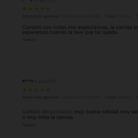
16 Apr,2025
Adecuado general: La talla corresponde, Color: Blanco, Talla: XXL
Adecuado general:
La talla corresponde
Color:
Blanco
T
Cumplió con todas mis expectativas, la camisa es
esperemos cuando la lave que tal queda.
Traducir
A***n
8 Jun,2025
Adecuado general: La talla corresponde, Color: Blanco, Talla: S
Adecuado general:
La talla corresponde
Color:
Blanco
T
Calidad del producto
:
muy buena calidad muy sat
o muy linda la camisa
Traducir