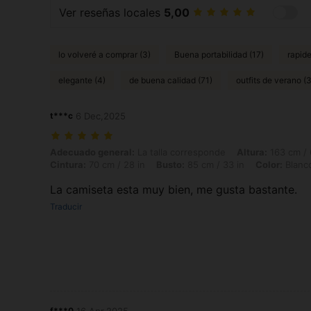
Ver reseñas locales
5,00
lo volveré a comprar (3)
Buena portabilidad (17)
rapide
elegante (4)
de buena calidad (71)
outfits de verano (3
t***c
6 Dec,2025
Adecuado general: La talla corresponde, Altura: 163 cm / 64 in, Peso: 
Adecuado general:
La talla corresponde
Altura:
163 cm / 
Cintura:
70 cm / 28 in
Busto:
85 cm / 33 in
Color:
Blanc
La camiseta esta muy bien, me gusta bastante.
Traducir
f***0