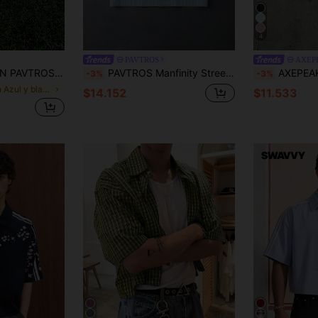
4
PAVTROS
AXEP
nco, estampado gráfico, adecuada para el estilo urbano, esencial para las vacaciones de verano, regalo ideal para el novio
PAVTROS Manfinity Streetrush - ¡Incluye una corbata! Camisa de manga corta de ajuste holgado con bolsillo cuadrado gráfico 3D para jóvenes, adecuada para el campus universitario, uso casual, streetwear, actividades al aire libre, fiestas temáticas, Copa del Mundo y otras ocasiones, un gran regalo para el novio
AXEPEAK Camisa casual de manga
-3%
-3%
en Azul y blanco Camisas de hombre
$14.152
$11.533