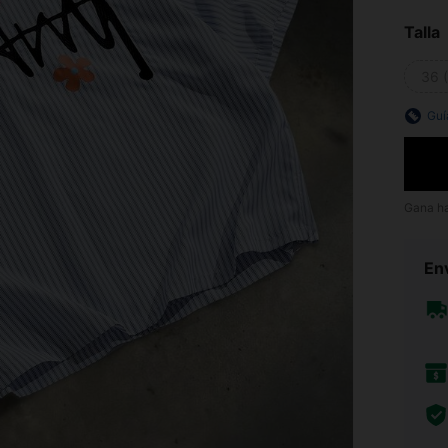
Talla
36 
Guí
Gana h
Env