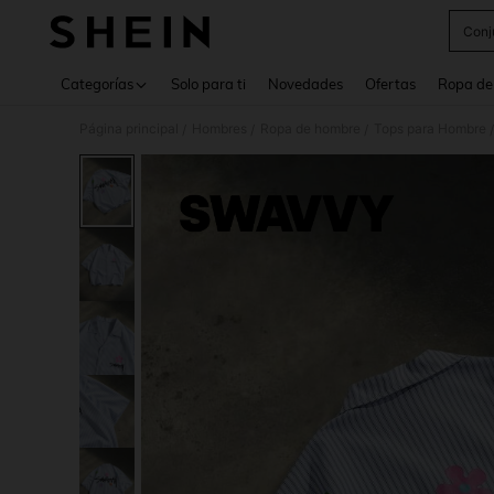
Conj
Use up 
Categorías
Solo para ti
Novedades
Ofertas
Ropa de
Página principal
Hombres
Ropa de hombre
Tops para Hombre
/
/
/
/