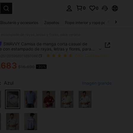
0
0
a. Press Enter to select.
Bisutería y accesorios
Zapatos
Ropa interior y ropa para dormir
Ho
tampado de rayas, letras y flores, para verano
SWAVVY Camisa de manga corta casual de
 con estampado de rayas, letras y flores, para
o
m251205968911897066
(500+ Comentarios)
.683
$16.690
-30%
ICE AND AVAILABILITY
:
Azul
Imagen grande