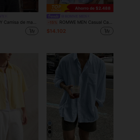
Ahorro de $2.488
VY
ROMWE MEN
olgada con rayas y botones de rana estilo chino nuevo para hombres
ROMWE MEN Casual Camisa de moda sencilla para hombre, adecuada para el verano
-15%
$14.102
6