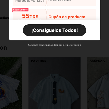
Pedidos de +$18.624
Útil (2)
Nuevo usuario
55
%DE
Cupón de producto
señas
DESCUENTO
Límite de $29.798
Por tiempo limitado
Pedidos de +$27.936
¡Consíguelos Todos!
Nuevo usuario
55
%DE
Cupón de producto
Cupones confirmados después de iniciar sesión
ron
DESCUENTO
Límite de $27.936
Por tiempo limitado
Pedidos de +$37.248
Nuevo usuario
57
%DE
Cupón de producto
DESCUENTO
Límite de $32.592
Por tiempo limitado
Pedidos de +$46.560