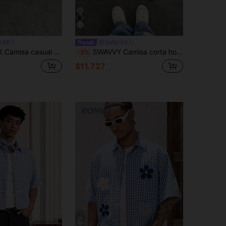
EAK
SWAVVY
 corta con un solo abotonado y estampado floral para hombres
SWAVVY Camisa corta holgada de moda casual para hombres con estampado a cuadros y de cera en inglés, talla estándar
-3%
$11.727