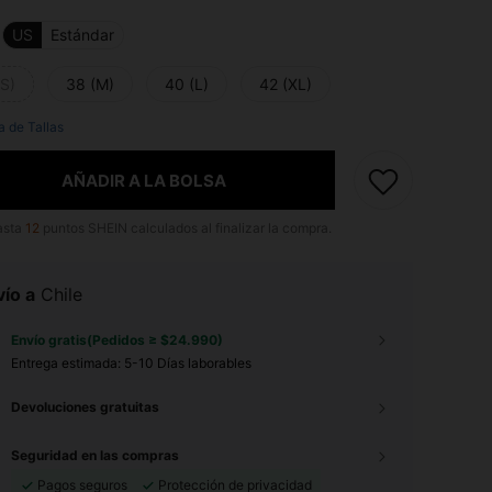
US
Estándar
(S)
38 (M)
40 (L)
42 (XL)
a de Tallas
AÑADIR A LA BOLSA
asta
12
puntos SHEIN calculados al finalizar la compra.
ío a
Chile
Envío gratis(Pedidos ≥ $24.990)
Entrega estimada:
5-10 Días laborables
Devoluciones gratuitas
Seguridad en las compras
Pagos seguros
Protección de privacidad