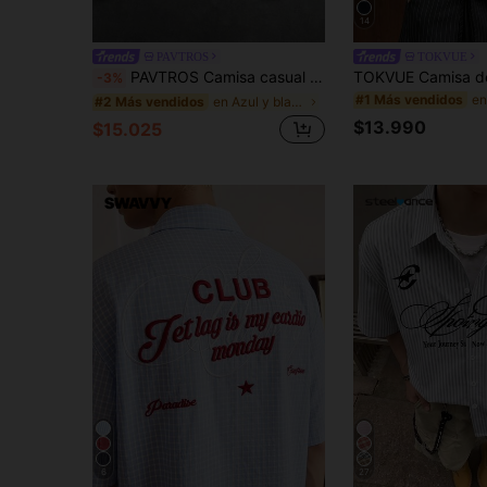
14
PAVTROS
TOKVUE
PAVTROS Camisa casual de manga larga con estampado de rayas y corbata, moda de los 90 para hombres
-3%
#1 Más vendidos
en Azul y blanco Camisas de hombre
#2 Más vendidos
$13.990
$15.025
6
27