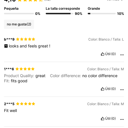
Pequeña
La talla corresponde
Grande
0%
90%
10%
no me gusta
(2)
b***9
Color: Blanco / Talla: L
looks
and
feels
great
!
Útil
(0)
1***6
Color: Blanco / Talla: M
Product Quality:
great
Color difference:
no
color
difference
Fit:
fits
good
Útil
(0)
2***5
Color: Blanco / Talla: M
Fit
well
Útil
(0)