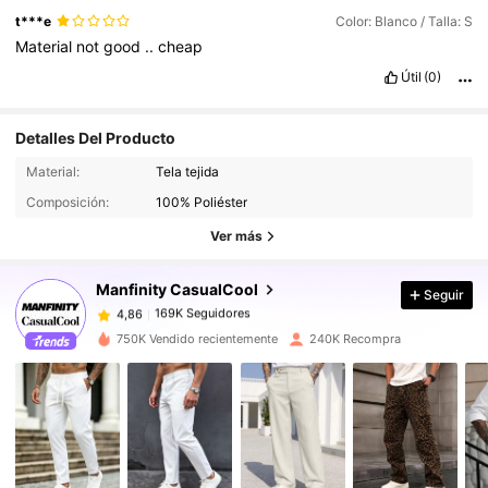
t***e
Color: Blanco / Talla: S
Material
not
good
..
cheap
Útil
(0)
Detalles Del Producto
169K Seguidores
4,86
Material:
Tela tejida
Composición:
100% Poliéster
169K Seguidores
4,86
Ver más
Manfinity CasualCool
Seguir
169K Seguidores
4,86
m***s
pagó
Hace 1 día
750K Vendido recientemente
240K Recompra
169K Seguidores
4,86
169K Seguidores
4,86