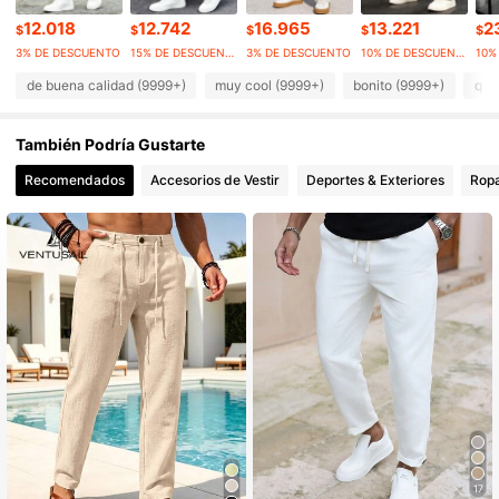
169K Seguidores
4,86
12.018
12.742
16.965
13.221
2
$
$
$
$
$
3% DE DESCUENTO
15% DE DESCUENTO
3% DE DESCUENTO
10% DE DESCUENTO
de buena calidad (9999+)
muy cool (9999+)
bonito (9999+)
que
169K Seguidores
4,86
También Podría Gustarte
169K Seguidores
4,86
Recomendados
Accesorios de Vestir
Deportes & Exteriores
Ropa
169K Seguidores
4,86
169K Seguidores
4,86
169K Seguidores
4,86
17