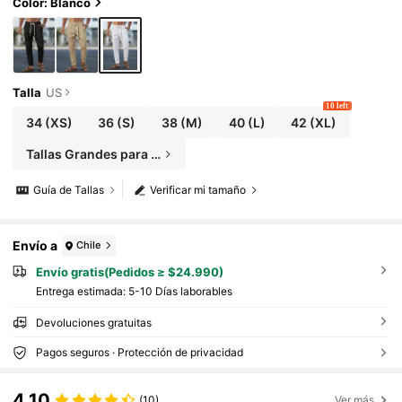
amigos, etc. Este pantalón es un artículo versátil
Color: Blanco
e indispensable en el guardarropa de un hombr
e, lo que lo convierte en un gran regalo para un n
ovio o esposo.
Talla
US
10 left
34
(XS)
36
(S)
38
(M)
40
(L)
42
(XL)
Tallas Grandes para Hombre
Guía de Tallas
Verificar mi tamaño
Envío a
Chile
Envío gratis(Pedidos ≥ $24.990)
Entrega estimada:
5-10 Días laborables
Devoluciones gratuitas
Pagos seguros · Protección de privacidad
4,10
(10)
Ver más