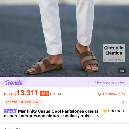
1/6
13.311
-10%
¡Últimos 2 días
$
$14.790
Desde
Ahorros Extra de $1.479
Manfinity CasualCool Pantalones casual
4,10
(
10
)
es para hombres con cintura elástica y bolsil
lo trasero, adecuados para uso diario casua
l, salidas de fin de semana, viajes, reuniones con