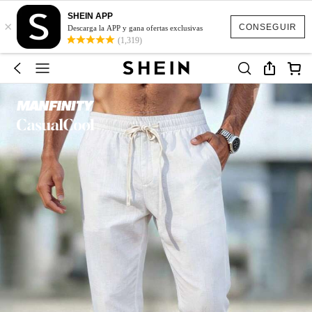
SHEIN APP
×
CONSEGUIR
Descarga la APP y gana ofertas exclusivas
(1,319)