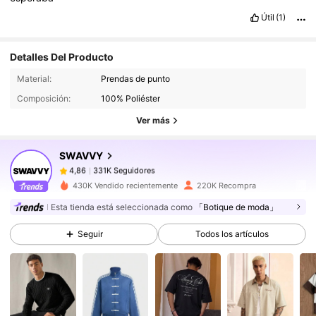
Útil
(1)
Detalles Del Producto
331K Seguidores
4,86
Material:
Prendas de punto
Composición:
100% Poliéster
331K Seguidores
4,86
Ver más
SWAVVY
331K Seguidores
4,86
c***a
pagó
Hace 1 día
430K Vendido recientemente
220K Recompra
Esta tienda está seleccionada como
「Botique de moda」
331K Seguidores
4,86
Seguir
Todos los artículos
331K Seguidores
4,86
331K Seguidores
4,86