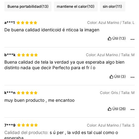
Buena portabilidad
(13)
mantiene el calor
(10)
sin olor
(11)
a***1
Color: Azul Marino / Talla: L
De
buena
calidad
identicoid
é
nticoa
la
imagen
Útil
(13)
b***k
Color: Azul Marino / Talla: M
Buena
calidad
de
tela
la
verdad
ya
que
esperaba
algo
bien
distinto
nada
que
decir
Perfecto
para
el
fr
í
o
Útil
(3)
k***n
Color: Gris / Talla: M
muy
buen
producto
,
me
encantoo
Útil
(26)
7***9
Color: Azul Marino / Talla: S
Calidad del producto:
s
ú
per
,
la
vdd
es
tal
cual
como
o
esperaba