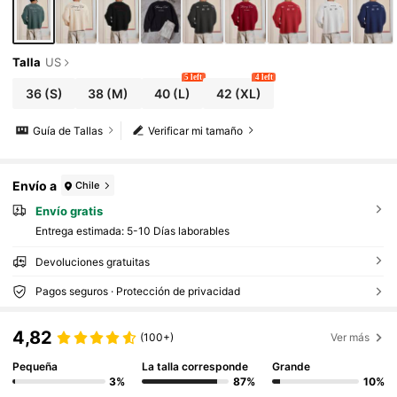
Talla
US
5 left
4 left
36
(S)
38
(M)
40
(L)
42
(XL)
Guía de Tallas
Verificar mi tamaño
Envío a
Chile
Envío gratis
Entrega estimada:
5-10 Días laborables
Devoluciones gratuitas
Pagos seguros · Protección de privacidad
4,82
(100+)
Ver más
Pequeña
La talla corresponde
Grande
3%
87%
10%