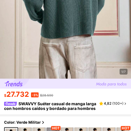
1/7
27.732
-3%
$
$28.590
SWAVVY Suéter casual de manga larga
4,82
(
100+
)
con hombros caídos y bordado para hombres
Color: Verde Militar