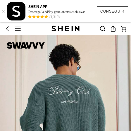
SHEIN APP
×
CONSEGUIR
Descarga la APP y gana ofertas exclusivas
(1,319)