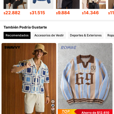
22.882
31.515
9.884
14.346
1
$
$
$
$
$
331K Seguidores
4,86
También Podría Gustarte
331K Seguidores
4,86
Recomendados
Accesorios de Vestir
Deportes & Exteriores
Ropa
331K Seguidores
4,86
331K Seguidores
4,86
331K Seguidores
4,86
Ahorro de $12.610
7