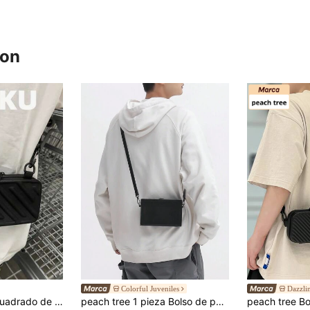
ron
Colorful Juveniles
Dazzli
Bolso de hombro cuadrado de unicolor para hombres, bolso de mensajero cruzado con correa ajustable
peach tree 1 pieza Bolso de pecho/cintura minimalista de moda con estampado de letra, correa ajustable, cierre con cremallera, casual diario, deportivo, de viaje, estilo callejero, ligero, resistente al agua, de nailon con múltiples compartimentos, color melocotón, para hombre, bolso para teléfono, bolso de trabajo