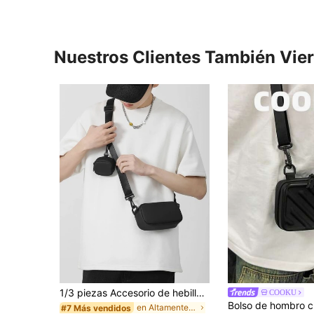
Nuestros Clientes También Vie
1/3 piezas Accesorio de hebilla para bolso bandolera de cintura para deportes al aire libre, bolso bandolera multifuncional y portátil, adecuado para entusiastas militares, bolso camuflado impermeable, aplicable para ciclismo al aire libre, combate y uso quirúrgico (el negro es solo el bolso de cintura), bolso de trabajo, bolso de trabajo
COOKU
en Altamente recomprado Bolso de hombro inclinado
#7 Más vendidos