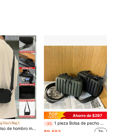
Ahorro de $297
1 pieza Bolsa de pecho multifuncional para hombres con orificio para auriculares, bolsa de hombro, bolsa cruzada, mochila pequeña, bolsa de hombro ligera, bolsa para teléfono, unicolor, bolsa de bandolera deportiva, bolsa de cintura de gran capacidad para viajes al aire libre, vacaciones, viajes, ciclismo, senderismo, negro, artículos de viaje, ligero, antirrobo, regalo, Acción de Gracias, billetera, campus, escuela, estudiante, maestro, vacaciones, portátil, bolsillo de pecho, bolsillo lateral, bolsillo de cadera, regalo para hombres, regalo del Día de San Valentín, regalo interesante, Día del Padre, regalo para el esposo, bolsa para teléfono, vintage, bolsa de trabajo
ng Guy's Bag
-3%
peach tree Bolso de hombro mini de unicolor y versátil, bolso de hombre con diseño de árbol de melocotón para Navidad, artículos esenciales para vacaciones y viajes, regalos para papá, bolso cruzado vintage, bolso de mensajero, bolso de mano, bolso lateral para hombre, regalos divertidos, regalos para hombres, bolso de hombre para invierno, regalos de Navidad, regalos de San Valentín, bolso negro, artículos esenciales para vacaciones, bolsa de bandolera para camping para hombres, pegatinas, de vuelta al colegio, regalos de San Valentín para hombres, regalo vintage, paquete de bolsas cruzadas
$9.593