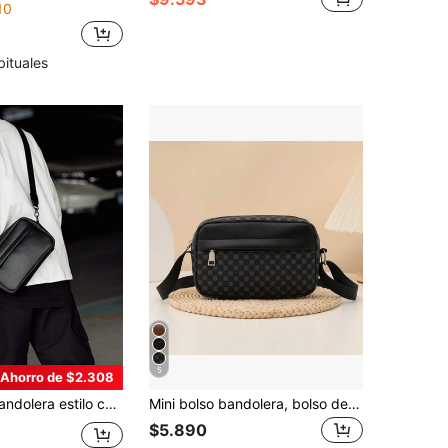
10
bituales
5
Ahorro de $2.308
ado de molinillo, patrón geométrico, cuero PU de bloques de color, resistente al agua, multifuncional, casual, versátil, negocios, trabajador de oficina, estudiante, hombres, casual deportivo, bolso mensajero, regalo para novio
Mini bolso bandolera, bolso de pecho, riñonera, bolso cruzado para hombres con diseño de letra y gráfico, ideal para viajes, trabajo, deporte, ligero, antirrobo, con correa ajustable, estampado de tela, camuflaje, estampado de ocio, regalo de Acción de Gracias, bolso lateral, bolso de cintura, artículos esenciales de vacaciones, bolso de verano, bolso de vuelta al cole, bolso deportivo, bolso de primavera, bolsa de cinturón, bolso escolar, bolso pequeño, bolso de Body para hombres, bolsa, bolsa de festival, bolsa de teléfono, bolsa de trabajo
$5.890