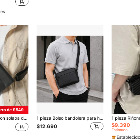
les
rro de $549
equeño/minimalista retro/versátil de moda/bolso de negocios/bolso para teléfono/gran capacidad resistente al agua/uso diario
1 pieza Bolso bandolera para hombre, bolso de hombro, bolso de cintura, bolso de mano, bolso deportivo, billetera, tarjetero, tela de PU, multicompartimento, multipropósito, correa ajustable, nuevo bolso de moda minimalista casual, bolso deportivo portátil para hombres, bolso de viaje, adecuado para trabajo, escuela, viaje de negocios, transporte, compras, regalo para novio, familia y amigos. (Todas las letras de marca son aleatorias)
$9.390
$12.690
Estimado
Establecid