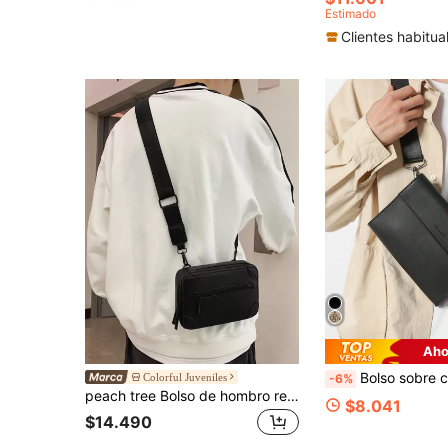
Estimado
Clientes habitua
Aho
Bolso sobre con solapa de PU estilo coreano minimalista, bolso bandolera de pecho unisex de textura premium, bolso de hombro, bolso cuadrado p
Colorful Juveniles
-6%
peach tree Bolso de hombro retro y novedoso "Envíame un mensaje si me quieres", mochila de gran capacidad con forma de teléfono celular divertido de piel de PU para aficionados a la tecnología, mochila escolar, mochila de estudiantes, bolsa para libros, mochila casual de moda, mochila de vacaciones, bolsa de playa vintage, funda para portátil vintage
$8.041
$14.490