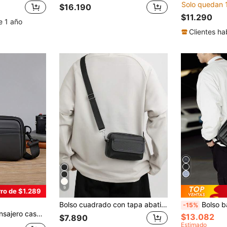
Solo quedan 
$16.190
$11.290
e 1 año
Clientes ha
9
ro de $1.289
Bolso cuadrado con tapa abatible, bolso de hombro de moda para hombre, mini bolso cruzado, unicolor de piel de PU
Bolso bandolera estilo coreano, bolso de hombro, bolso cuadrado, estampado floral vintage aleatorio, estamp
-15%
ara jóvenes, nueva bolsa de regalo de estilo para el Día de San Valentín
$13.082
$7.890
Estimado