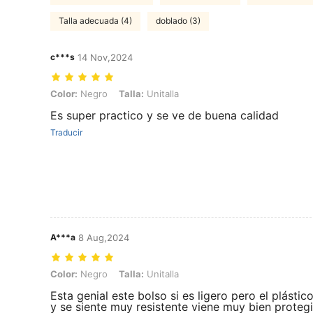
Talla adecuada (4)
doblado (3)
c***s
14 Nov,2024
Color: Negro, Talla: Unitalla
Color:
Negro
Talla:
Unitalla
Es super practico y se ve de buena calidad
Traducir
A***a
8 Aug,2024
Color: Negro, Talla: Unitalla
Color:
Negro
Talla:
Unitalla
Esta genial este bolso si es ligero pero el plástic
y se siente muy resistente viene muy bien proteg