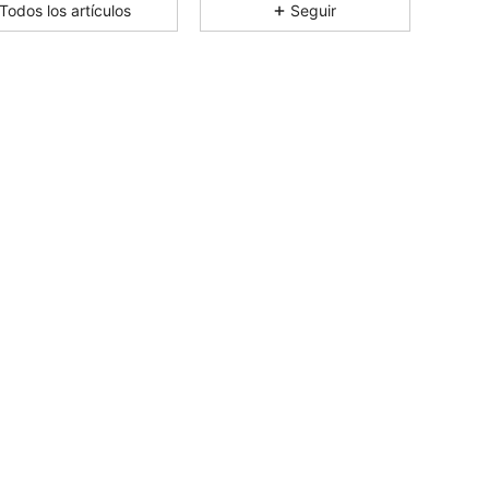
4,92
1
55
Todos los artículos
Seguir
4,92
1
55
4,92
1
55
4,92
1
55
4,92
1
55