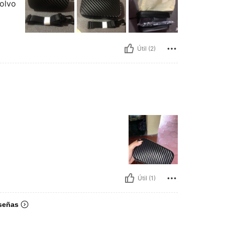
polvo
Útil (2)
Útil (1)
señas