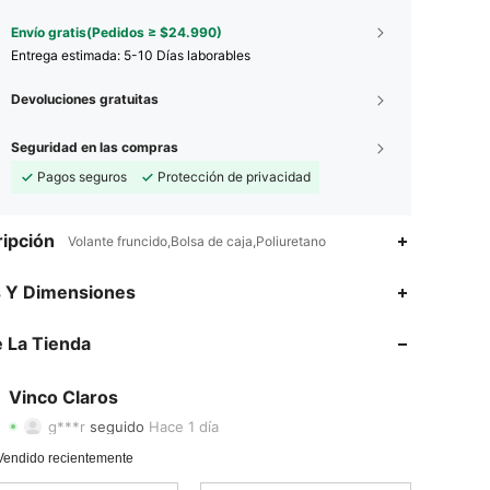
Envío gratis(Pedidos ≥ $24.990)
Entrega estimada:
5-10 Días laborables
Devoluciones gratuitas
Seguridad en las compras
Pagos seguros
Protección de privacidad
ipción
Volante fruncido,Bolsa de caja,Poliuretano
s Y Dimensiones
4,92
1
55
 La Tienda
4,92
1
55
4,92
1
55
Vinco Claros
g***r
seguido
Hace 1 día
4,92
1
55
Vendido recientemente