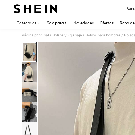
Band
Use up 
Categorías
Solo para ti
Novedades
Ofertas
Ropa de
Página principal
Bolsos y Equipaje
Bolsos para hombres
Bolso
/
/
/