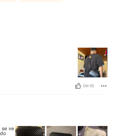
Útil (5)
o se ve
ido