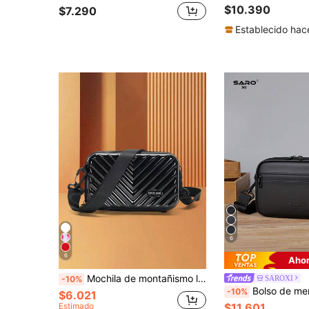
$10.390
$7.290
Establecido hac
6
6
Ahor
Mochila de montañismo ligera para exteriores, mochila escolar de estudiante con bolsillos con cremallera y contraste de colores a la moda, mochila de viaje con cordón de gran capacidad, mochila de camping al aire libre, mochila de viaje resistente al agua para senderismo y deportes para hombres, temporada de regreso a clases, regalos de San Valentín, Día de San Valentín, Y2k, Pascua
SAROXI
-10%
Bolso de mensajero casual de moda para hombres, bolso cruzado de gran capacidad p
-10%
$6.021
Estimado
$11.601