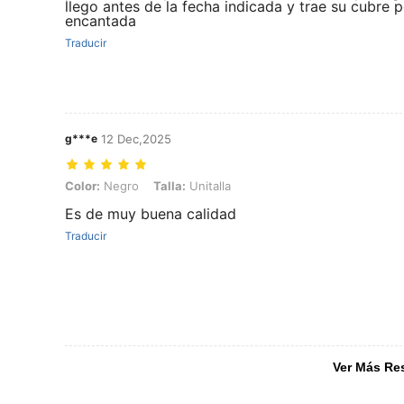
llego antes de la fecha indicada y trae su cubre 
encantada
Traducir
g***e
12 Dec,2025
Color: Negro, Talla: Unitalla
Color:
Negro
Talla:
Unitalla
Es de muy buena calidad
Traducir
Ver Más Re