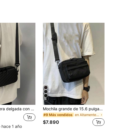
4
1 pieza Riñonera delgada con bolsillo para teléfono móvil, bolsa de cintura multifuncional impermeable de nailon casual para deportes al aire libre, regalos divertidos, vacaciones, universidad, hombres - Bolsa de pecho, bolsa cruzada, bolsa de cadera, bolsa negra, esenciales de viaje, esenciales de vacaciones, bolsa escolar, bolsa de primavera
Mochila grande de 15.6 pulgadas con capacidad de carga, resistente al agua y a la suciedad, con parche de letra decorativo, mochila escolar, mochila universitaria multifuncional para exteriores, mochila casual de moda, bolso lateral, bolso de cadera, regalo, mochila escolar, bolso de viaje, estuche para portátil, bolsa de deporte, bolsa de vacaciones
en Altamente recomprado Bolso de hombro inclinado
#9 Más vendidos
$7.890
o hace 1 año