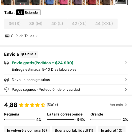
chaleco de estilo callejero americano, adecua
do para uso diario, salidas, fiestas, festivales
de música, vacaciones
Talla
:
US
Estándar
36
(S)
38
(M)
40
(L)
42
(XL)
44
(XXL)
Guía de Tallas
Envío a
Chile
Envío gratis(Pedidos ≥ $24.990)
Entrega estimada:
5-10 Días laborables
Devoluciones gratuitas
Pagos seguros · Protección de privacidad
4,88
(500+)
Ver más
Pequeña
La talla corresponde
Grande
4%
94%
2%
lo volveré a comprar
(6)
Buena portabilidad
(11)
lo adoro
(43)