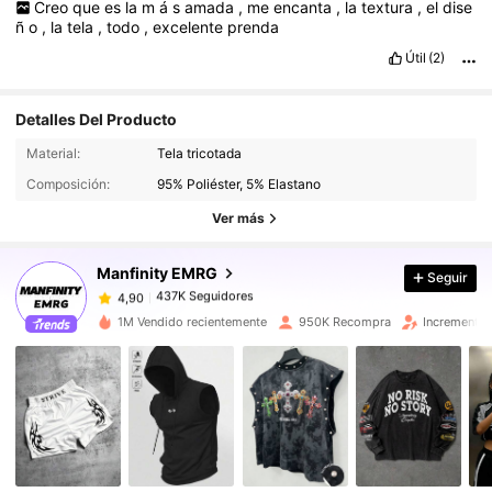
Creo
que
es
la
m
á
s
amada
,
me
encanta
,
la
textura
,
el
dise
ñ
o
,
la
tela
,
todo
,
excelente
prenda
Útil
(2)
Detalles Del Producto
Material:
Tela tricotada
437K Seguidores
4,90
Composición:
95% Poliéster, 5% Elastano
Ver más
437K Seguidores
4,90
Manfinity EMRG
Seguir
437K Seguidores
4,90
1M Vendido recientemente
950K Recompra
Incremento 
437K Seguidores
4,90
437K Seguidores
4,90