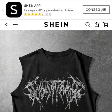
SHEIN APP
×
CONSEGUIR
Descarga la APP y gana ofertas exclusivas
(1,319)