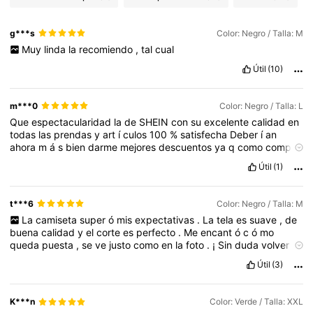
g***s
Color: Negro / Talla: M
Muy
linda
la
recomiendo
,
tal
cual
Útil
(10)
m***0
Color: Negro / Talla: L
Que
espectacularidad
la
de
SHEIN
con
su
excelente
calidad
en
todas
las
prendas
y
art
í
culos
100
%
satisfecha
Deber
í
an
ahora
m
á
s
bien
darme
mejores
descuentos
ya
q
como
compro
a
cada
rato
ya
no
me
dan
tantos
descuentos
como
a
los
q
no
Útil
(1)
compran
o
van
a
comprar
x
primera
vez
le
hacen
mayor
y
mejores
descuento
solo
es
eso
del
resto
100
/
10
SHEIN
en
calidad
y
log
í
stica
de
entrega
t***6
Color: Negro / Talla: M
La
camiseta
super
ó
mis
expectativas
.
La
tela
es
suave
,
de
buena
calidad
y
el
corte
es
perfecto
.
Me
encant
ó
c
ó
mo
queda
puesta
,
se
ve
justo
como
en
la
foto
.
¡
Sin
duda
volver
í
a
a
comprarla
!
Útil
(3)
K***n
Color: Verde / Talla: XXL