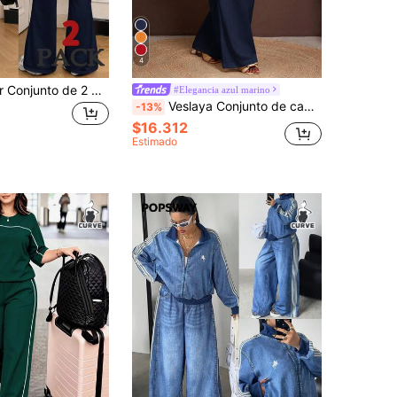
4
SHEIN EZwear Conjunto de 2 piezas de top asimétrico de hombro y pantalones en azul marino talla grande para mujer
#Elegancia azul marino
Veslaya Conjunto de camiseta sin mangas y pantalones de unicolor informal de talla grande, conjunto modesto de dos piezas, mono azul marino, falda larga de dos piezas, vestido largo azul marino, monos de pierna ancha para mujer
-13%
$16.312
Estimado