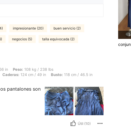
4)
impresionante (20)
buen servicio (2)
1
6)
negocios (5)
talla equivocada (2)
conjun
 108 kg / 238 lbs, Forma del cuerpo: Reloj de arena, Cintura: 100 cm / 39 in, Cader
66 in
Peso:
108 kg / 238 lbs
Caderas:
124 cm / 49 in
Busto:
118 cm / 46.5 in
los pantalones son
Útil (10)