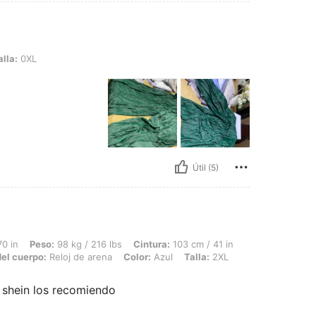
alla:
0XL
Útil (5)
 98 kg / 216 lbs, Cintura: 103 cm / 41 in, Busto: 123 cm / 48.4 in, Caderas: 138 cm
70 in
Peso:
98 kg / 216 lbs
Cintura:
103 cm / 41 in
el cuerpo:
Reloj de arena
Color:
Azul
Talla:
2XL
e shein los recomiendo