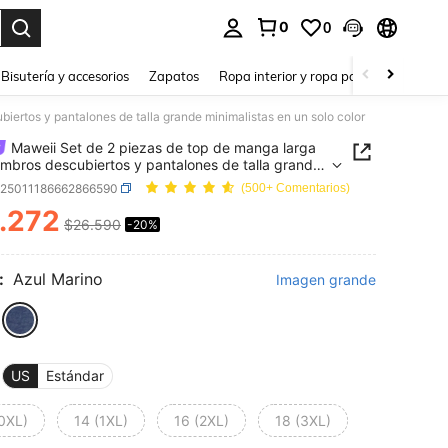
0
0
a. Press Enter to select.
Bisutería y accesorios
Zapatos
Ropa interior y ropa para dormir
Ho
ertos y pantalones de talla grande minimalistas en un solo color
Maweii Set de 2 piezas de top de manga larga
mbros descubiertos y pantalones de talla grande
listas en un solo color
z25011186662866590
(500+ Comentarios)
.272
$26.590
-20%
ICE AND AVAILABILITY
:
Azul Marino
Imagen grande
US
Estándar
(0XL)
14 (1XL)
16 (2XL)
18 (3XL)