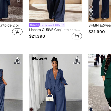
6
EMERY ROSE Conjunto de 2 piezas para mujer talla grande, top casual de cuello redondo con diseño asimétrico cruzado y bajo desigual & pantalones de pierna recta holgados, adecuado para ropa de verano de estilo bohemio occidental para vacaciones
Linhara CURVE
Linhara CURVE Conjunto casual de 2 piezas para mujer talla grande, camisa corta holgada con hombros descubiertos y manga corta, y pantalones largos de cintura alta con cintura elástica y decoración de lazo, cómodo azul marino
$31.990
$21.390