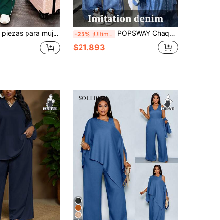
Conjunto de 2 piezas para mujer talla grande primavera/otoño, camiseta de cuello redondo y manga 3/4 & pantalones largos holgados de cintura elástica casual para uso diario, efecto visual que estiliza y es elegante
POPSWAY Chaqueta con cremallera de manga larga con estampado de mezclilla falso de talla grande para otoño/invierno + Pantalones rectos sueltos con estampado de mezclilla falso, conjunto elegante retro casual de resort universitario de 2 piezas
-25%
¡Últimos 3 días
$21.893