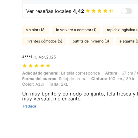
Ver reseñas locales
4,42
sin olor (18)
lo volveré a comprar (1)
rapidez logística (
Tirantes cómodos (5)
outfits de invierno (6)
elegante (
J***i
10 Apr,2025
Adecuado general: La talla corresponde, Altura: 167 cm / 66 in, Peso:
Adecuado general:
La talla corresponde
Altura:
167 cm / 
Forma del cuerpo:
Reloj de arena
Cintura:
100 cm / 39 in
Color:
Azul
Talla:
2XL
Un muy bonito y cómodo conjunto, tela fresca y 
muy versátil, me encantó
Traducir