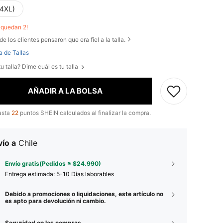
(4XL)
o quedan 2!
de los clientes pensaron que era fiel a la talla.
a de Tallas
u talla? Dime cuál es tu talla
AÑADIR A LA BOLSA
asta
22
puntos SHEIN calculados al finalizar la compra.
ío a
Chile
Envío gratis(Pedidos ≥ $24.990)
Entrega estimada:
5-10 Días laborables
Debido a promociones o liquidaciones, este artículo no
es apto para devolución ni cambio.
Seguridad en las compras