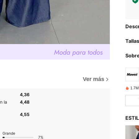
Descr
Talla
Sobre
Ver más
1.7M
4,36
n la
4,48
4,55
ESTI
Grande
7%