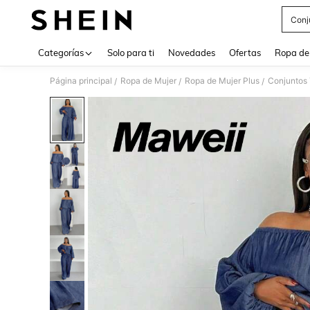
Conj
Use up 
Categorías
Solo para ti
Novedades
Ofertas
Ropa de
Página principal
Ropa de Mujer
Ropa de Mujer Plus
Conjuntos 
/
/
/