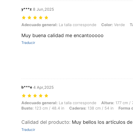
y***z
8 Jun,2025
Adecuado general: La talla corresponde, Color: Verde, Talla: 0XL
Adecuado general:
La talla corresponde
Color:
Verde
T
Muy buena calidad me encantooooo
Traducir
b***e
4 Apr,2025
Adecuado general: La talla corresponde, Altura: 177 cm / 70 in, Peso:
Adecuado general:
La talla corresponde
Altura:
177 cm / 
Busto:
123 cm / 48.4 in
Caderas:
138 cm / 54 in
Forma d
Calidad del producto
:
Muy bellos los artículos d
Traducir