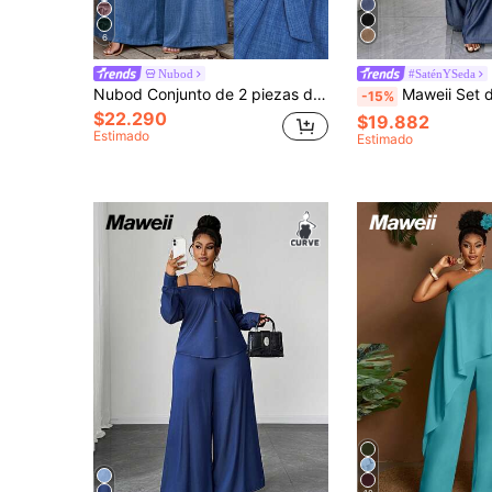
6
Nubod
#SaténYSeda
Nubod Conjunto de 2 piezas de top halter con efecto de mezclilla + pantalones de pierna ancha en talla grande
Maweii Set de 2 piezas para talla grande con top de cuello asimétr
-15%
$22.290
$19.882
Estimado
Estimado