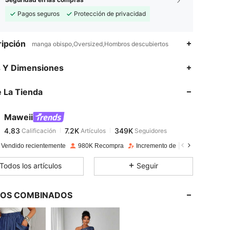
Pagos seguros
Protección de privacidad
ipción
manga obispo,Oversized,Hombros descubiertos
4,83
7.2K
349K
s Y Dimensiones
 La Tienda
4,83
7.2K
349K
Maweii
4,83
7.2K
349K
Calificación
Artículos
Seguidores
v***a
pagó
Hace 1 día
 Vendido recientemente
980K Recompra
Incremento de seguidores de 10
4,83
7.2K
349K
Todos los artículos
Seguir
4,83
7.2K
349K
LOS COMBINADOS
4,83
7.2K
349K