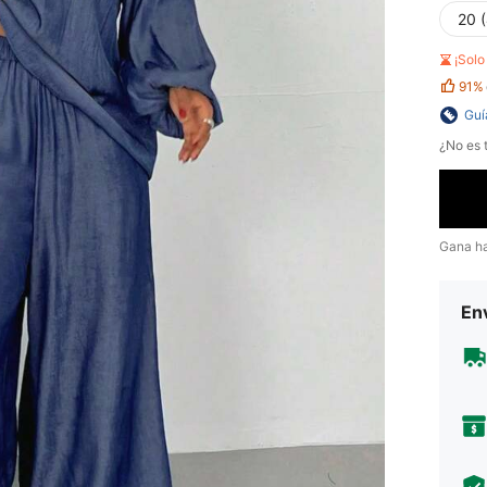
20 
¡Sol
91%
Guí
¿No es t
Gana h
Env