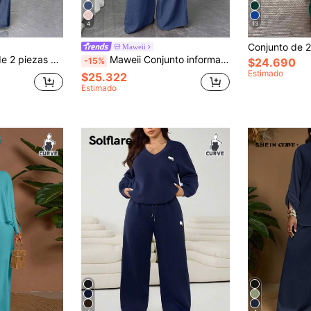
4
13
Maweii
ico sólido y pantalones sueltos, conjunto de moda de verano
Maweii Conjunto informal de 2 piezas de chaqueta con mangas farol y cuello solapa y pantalones de pierna ancha para mujer de talla grande de unicolor
-15%
$24.690
Estimado
$25.322
Estimado