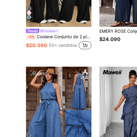
38
Coolane
Coolane Conjunto de 2 piezas para mujer talla grande, estilo minimalista urbano básico casual para primavera/verano, cómodo para deportes al aire libre, camiseta con hombros descubiertos y pantalones de chándal holgados de pierna ancha
-3%
$24.090
$20.360
50+ vendidos