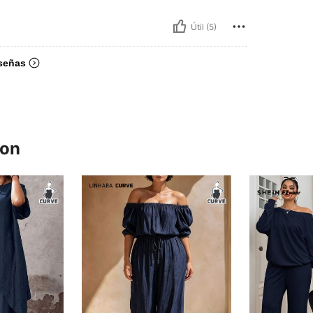
Útil (5)
señas
ron