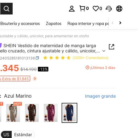
0
0
a. Press Enter to select.
Bisutería y accesorios
Zapatos
Ropa interior y ropa para dormir
Ho
ustable y cálido, unicolor, para amamantar en otoño
SHEIN Vestido de maternidad de manga larga
llo cruzado, cintura ajustable y cálido, unicolor,
amamantar en otoño
z2405285181013136
(1000+ Comentarios)
.345
¡Últimos 2 días
$14.190
-13%
ICE AND AVAILABILITY
s Extra de $1.845
:
Azul Marino
Imagen grande
US
Estándar