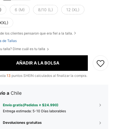
)
6 (M)
8/10 (L)
12 (XL)
(XXL)
de los clientes pensaron que era fiel a la talla.
a de Tallas
u talla? Dime cuál es tu talla
AÑADIR A LA BOLSA
asta
13
puntos SHEIN calculados al finalizar la compra.
ío a
Chile
Envío gratis(Pedidos ≥ $24.990)
Entrega estimada:
5-10 Días laborables
Devoluciones gratuitas