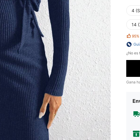
4 (S
14 
95%
Guí
¿No es t
Gana h
Env