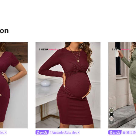
ron
4
les
#AtuendosCasuales
SHEIN