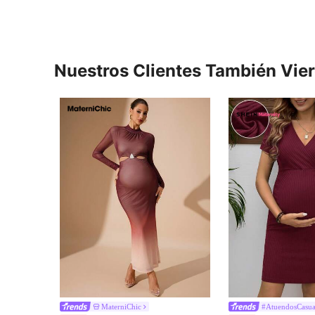
Nuestros Clientes También Vie
MaterniChic
#AtuendosCasua