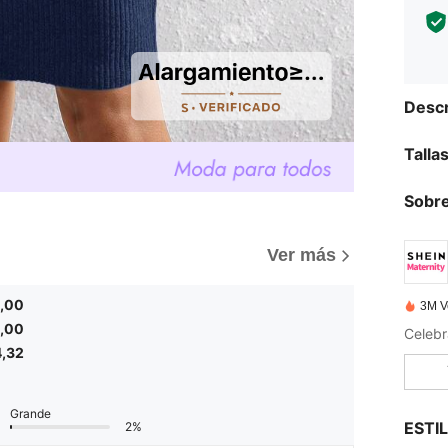
Descr
Talla
Sobre
)
Ver más
,00
3M V
,00
Celebr
4,32
Grande
ESTI
2%