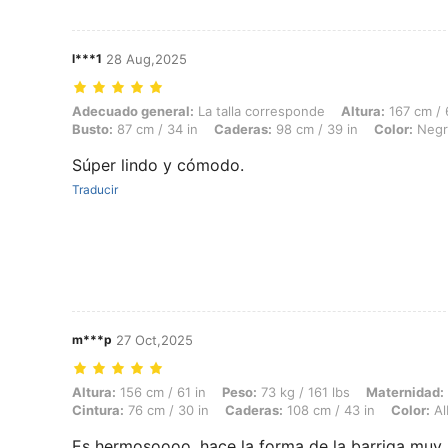
l***1
28 Aug,2025
Adecuado general: La talla corresponde, Altura: 167 cm / 66 in, Peso: 
Adecuado general:
La talla corresponde
Altura:
167 cm / 
Busto:
87 cm / 34 in
Caderas:
98 cm / 39 in
Color:
Negr
Súper lindo y cómodo.
Traducir
m***p
27 Oct,2025
Altura: 156 cm / 61 in, Peso: 73 kg / 161 lbs, Maternidad: Madre prime
Altura:
156 cm / 61 in
Peso:
73 kg / 161 lbs
Maternidad:
Cintura:
76 cm / 30 in
Caderas:
108 cm / 43 in
Color:
Al
Es hermosoooo, hace la forma de la barriga muy 