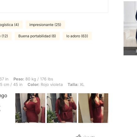
ogística (4)
impresionante (25)
 (12)
Buena portabilidad (6)
lo adoro (63)
1
80 kg / 176 lbs, Caderas: 120 cm / 47 in, Cintura: 90 cm / 35 in, Busto: 115 cm / 45
67 in
Peso:
80 kg / 176 lbs
5 cm / 45 in
Color:
Rojo violeta
Talla:
XL
engo
s
o