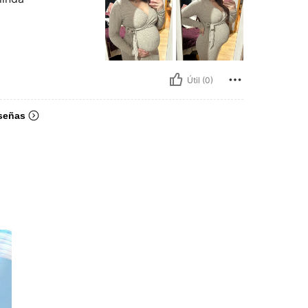
Útil (0)
señas