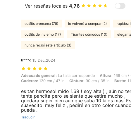
Ver reseñas locales
4,76
outfits premamá (75)
lo volveré a comprar (2)
rapidez l
outfits de invierno (17)
Tirantes cómodos (10)
elegante
nunca recibí este artículo (3)
k***o
15 Dec,2024
Adecuado general: La talla corresponde, Altura: 169 cm / 67 in, Peso: 
Adecuado general:
La talla corresponde
Altura:
169 cm / 
Caderas:
120 cm / 47 in
Cintura:
90 cm / 35 in
Busto:
11
es tan hermoso! mido 1.69 ( soy alta ) , aún no t
tanta pancita pero se siente que estira mucho ,
quedara super bien aun que suba 10 kilos más. E
suavecito. muy feliz , pediré en otro color cuand
pueda .
Traducir