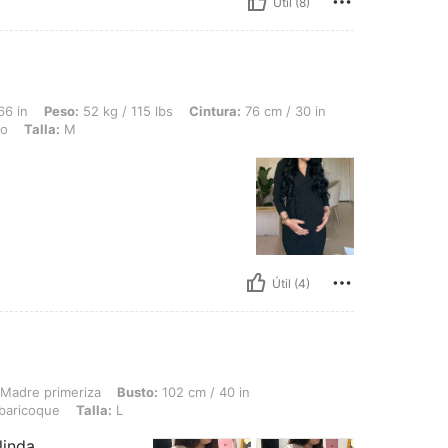
Útil (8)
52 kg / 115 lbs, Cintura: 76 cm / 30 in, Busto: 87 cm / 34 in, Caderas: 98 cm / 39 
66 in
Peso:
52 kg / 115 lbs
Cintura:
76 cm / 30 in
o
Talla:
M
Útil (4)
riza, Busto: 102 cm / 40 in, Cintura: 76 cm / 30 in, Caderas: 108 cm / 43 in, Color
Madre primeriza
Busto:
102 cm / 40 in
baricoque
Talla:
L
linda