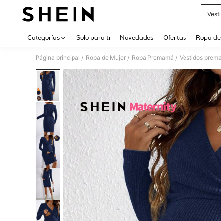
Vest
Use up 
Categorías
Solo para ti
Novedades
Ofertas
Ropa de
Página principal
Ropa de Mujer
Ropa Premamá
Vestidos prem
/
/
/