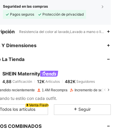
Seguridad en las compras
Pagos seguros
Protección de privacidad
ipción
Resistencia del color al lavado,Lavado a mano o limpieza en seco p
4,88
12K
482K
s Y Dimensiones
 La Tienda
4,88
12K
482K
SHEIN Maternity
4,88
12K
482K
Calificación
Artículos
Seguidores
j***g
pagó
Hace 1 día
endido recientemente
1.4M Recompra
Incremento de seguidores de 12%
4,88
12K
482K
ando tu estilo con cada outfit.
Venta Flash
Todos los artículos
Seguir
4,88
12K
482K
LOS COMBINADOS
4,88
12K
482K