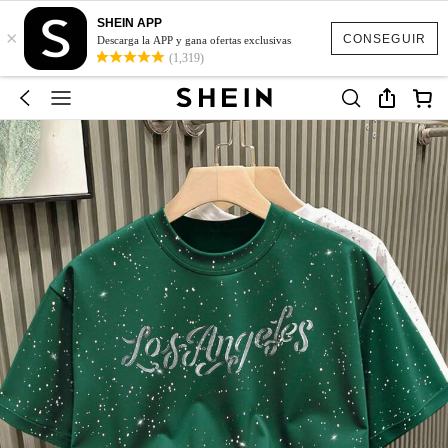
SHEIN APP
×
CONSEGUIR
Descarga la APP y gana ofertas exclusivas
(1,319)