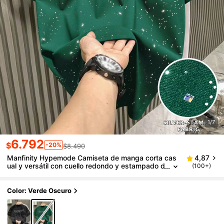
1/7
6.792
$
-20%
$8.490
Manfinity Hypemode Camiseta de manga corta cas
4,87
ual y versátil con cuello redondo y estampado d
(100+)
e letras para hombres
Color: Verde Oscuro