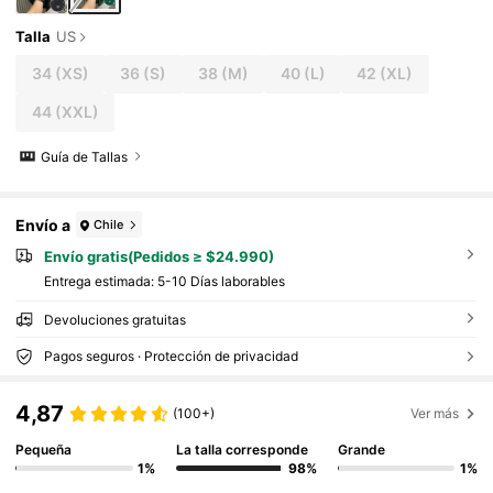
Talla
US
34
(XS)
36
(S)
38
(M)
40
(L)
42
(XL)
44
(XXL)
Guía de Tallas
Envío a
Chile
Envío gratis(Pedidos ≥ $24.990)
Entrega estimada:
5-10 Días laborables
Devoluciones gratuitas
Pagos seguros · Protección de privacidad
4,87
(100+)
Ver más
Pequeña
La talla corresponde
Grande
1%
98%
1%