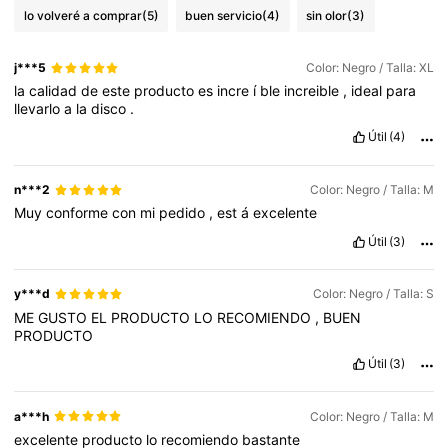
lo volveré a comprar
(5)
buen servicio
(4)
sin olor
(3)
j***5
Color: Negro / Talla: XL
la
calidad
de
este
producto
es
incre
í
ble
increible
,
ideal
para
llevarlo
a
la
disco
.
Útil
(4)
n***2
Color: Negro / Talla: M
Muy
conforme
con
mi
pedido
,
est
á
excelente
Útil
(3)
y***d
Color: Negro / Talla: S
ME
GUSTO
EL
PRODUCTO
LO
RECOMIENDO
,
BUEN
PRODUCTO
Útil
(3)
a***h
Color: Negro / Talla: M
excelente
producto
lo
recomiendo
bastante