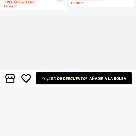
y pantalones de punto para otoño/i
-15%
Últimas 12 hrs
Estimado
nvierno
Estimado
¡48% DE DESCUENTO!
AÑADIR A LA BOLSA