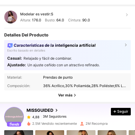
Modelar es vestir:
S
Altura:
176.0
Busto:
64.0
Cintura:
90.0
Detalles Del Producto
Características de la inteligencia artificial
Escrito basado en detalles
Casual:
Relajado y fácil de combinar.
Ajustado:
Un ajuste ceñido con un atractivo refinado.
3M Seguidores
4,88
Material:
Prendas de punto
Composición:
36% Acrílico,30% Poliamida,28% Poliéster,6% Lana
3M Seguidores
4,88
Ver más
MISSGUIDED
Seguir
3M Seguidores
4,88
5***8
pagó
Hace 1 día
2.5M Vendido recientemente
2M Recompra
3M Seguidores
4,88