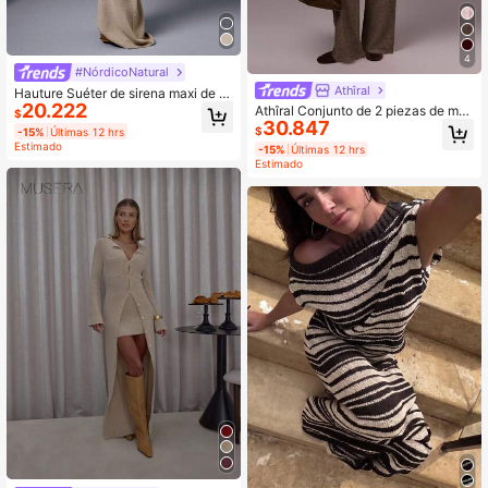
4
#NórdicoNatural
Athîral
Hauture Suéter de sirena maxi de p
20.222
unto básico simple y sexy de tiro m
Athîral Conjunto de 2 piezas de muj
$
edio con efecto jaspeado
30.847
er con cárdigan corto de unicolor y
$
-15%
Últimas 12 hrs
pantalones de punto, para otoño/in
Estimado
-15%
Últimas 12 hrs
vierno
Estimado