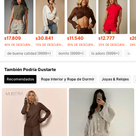
3M Seguidores
4,88
3M Seguidores
4,88
17.809
30.841
11.540
12.777
2
$
$
$
$
$
40% DE DESCUENTO
15% DE DESCUENTO
30% DE DESCUENTO
25% DE DESCUENTO
3M Seguidores
4,88
de buena calidad (9999+)
bonito (9999+)
lo adoro (9999+)
suav
También Podría Gustarte
3M Seguidores
4,88
Recomendados
Ropa Interior y Ropa de Dormir
Joyas & Relojes
3M Seguidores
4,88
3M Seguidores
4,88
3M Seguidores
4,88