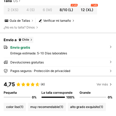
Talla
US
4 left
7 left
2
(XS)
4
(S)
6
(M)
8/10
(L)
12
(XL)
Guía de Tallas
Verificar mi tamaño
¿No es tu talla? Dinos
Envío a
Chile
Envío gratis
Entrega estimada:
5-10 Días laborables
Devoluciones gratuitas
Pagos seguros · Protección de privacidad
4,75
(4)
Ver más
Pequeña
La talla corresponde
Grande
0%
100%
0%
color liso
(1)
muy recomendable
(1)
alto grado exquisito
(1)