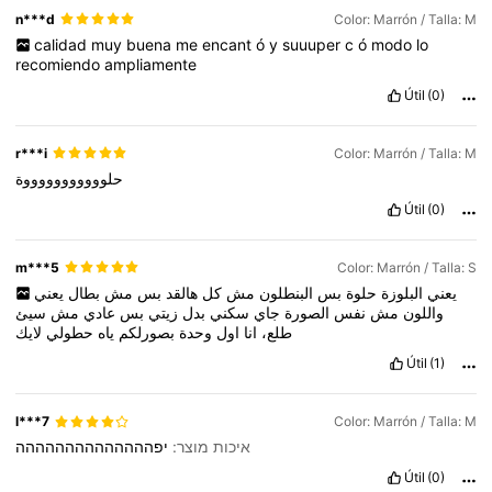
n***d
Color: Marrón / Talla: M
calidad
muy
buena
me
encant
ó
y
suuuper
c
ó
modo
lo
recomiendo
ampliamente
Útil
(0)
r***i
Color: Marrón / Talla: M
حلوووووووووووة
Útil
(0)
m***5
Color: Marrón / Talla: S
يعني
البلوزة
حلوة
بس
البنطلون
مش
كل
هالقد
بس
مش
بطال
يعني
واللون
مش
نفس
الصورة
جاي
سكني
بدل
زيتي
بس
عادي
مش
سيئ
طلع،
انا
اول
وحدة
بصورلكم
ياه
حطولي
لايك
Útil
(1)
l***7
Color: Marrón / Talla: M
איכות מוצר:
יפהההההההההההההה
Útil
(0)