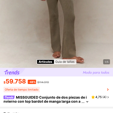
Artículos
Guia de tallas
1/5
59.758
-48%
$
$114.919
Oferta de tiempo limitado
MISSGUIDED Conjunto de dos piezas de i
4,75
(
4
)
nvierno con top bardot de manga larga con a
bertura en el bajo y pantalones con bajo aca
mpanado