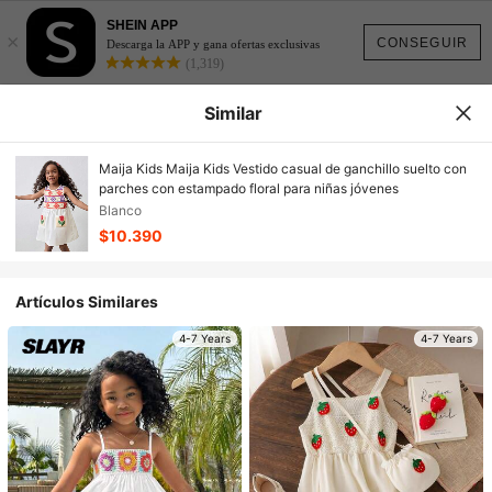
SHEIN APP
×
CONSEGUIR
Descarga la APP y gana ofertas exclusivas
(1,319)
Similar
Maija Kids Maija Kids Vestido casual de ganchillo suelto con
parches con estampado floral para niñas jóvenes
Blanco
$10.390
Artículos Similares
4-7 Years
4-7 Years