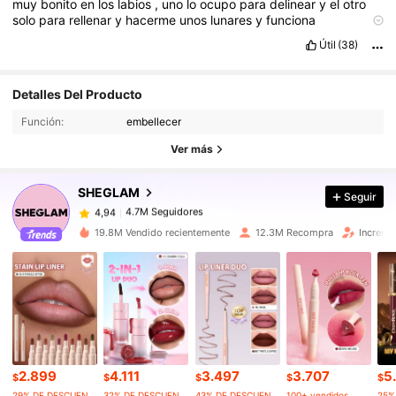
muy
bonito
en
los
labios
,
uno
lo
ocupo
para
delinear
y
el
otro
solo
para
rellenar
y
hacerme
unos
lunares
y
funciona
perfectamente
Útil
(38)
4.7M Seguidores
4,94
Detalles Del Producto
Función:
embellecer
4.7M Seguidores
4,94
Ver más
SHEGLAM
Seguir
4.7M Seguidores
4,94
m***8
pagó
Hace 8 horas
19.8M Vendido recientemente
12.3M Recompra
Increme
4.7M Seguidores
4,94
4.7M Seguidores
4,94
4.7M Seguidores
4,94
2.899
4.111
3.497
3.707
5
$
$
$
$
$
29% DE DESCUENTO
32% DE DESCUENTO
43% DE DESCUENTO
100+ vendidos