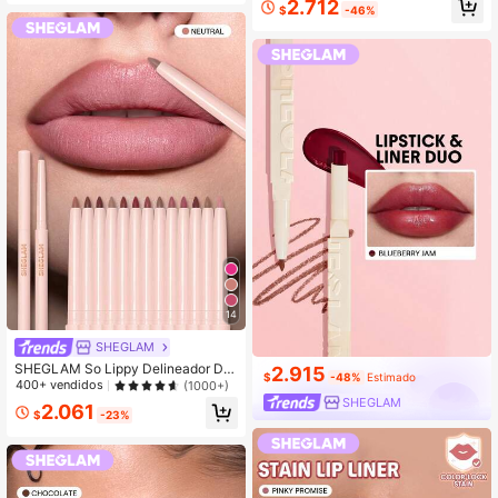
2.712
$
-46%
aje Para Mujeres Y NiñAs
14
SHEGLAM
SHEGLAM So Lippy Delineador De
2.915
$
-48%
Estimado
Labios-Neutral Lip Combo Marca D
400+ vendidos
(1000+)
e Belleza CosméTica Maquillaje Pa
SHEGLAM
2.061
ra Mujeres Y NiñAs
$
-23%