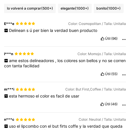
lo volveré a comprar
(500+)
elegante
(1000+)
bonito
(1000+)
E***e
Color: Cosmopolitan / Talla: Unitalla
Delinean
s
ú
per
bien
la
verdad
buen
producto
Útil
(96)
I***n
Color: Momojo / Talla: Unitalla
ame
estos
delineadores
,
los
colores
son
bellos
y
no
se
corren
con
tanta
facilidad
Útil
(55)
m***i
Color: But First,Coffee / Talla: Unitalla
esta
hermoso
el
color
es
facil
de
usar
Útil
(46)
n***c
Color: Neutral / Talla: Unitalla
uso
el
lipcombo
con
el
but
firts
coffe
y
la
verdad
que
queda