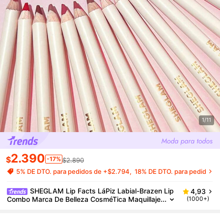
1/11
2.390
$
-17%
$2.890
5% DE DTO. para pedidos de +$2.794
18% DE DTO. para pedidos d
SHEGLAM Lip Facts LáPiz Labial-Brazen Lip
4,93
Combo Marca De Belleza CosméTica Maquillaje
(1000+)
Para Mujeres Y NiñAs