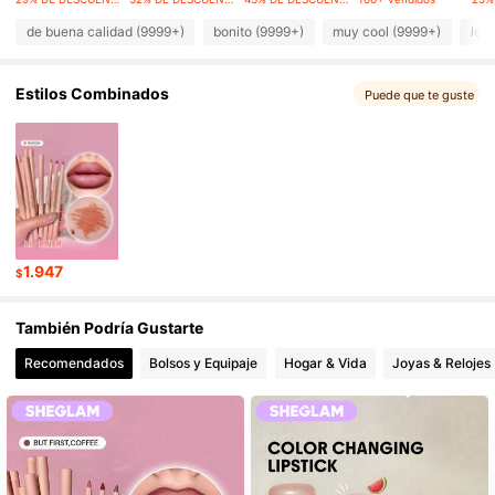
4.7M Seguidores
4,94
de buena calidad (9999+)
bonito (9999+)
muy cool (9999+)
lo 
Estilos Combinados
4.7M Seguidores
Puede que te guste
4,94
4.7M Seguidores
4,94
4.7M Seguidores
4,94
1.947
$
4.7M Seguidores
4,94
También Podría Gustarte
Recomendados
Bolsos y Equipaje
Hogar & Vida
Joyas & Relojes