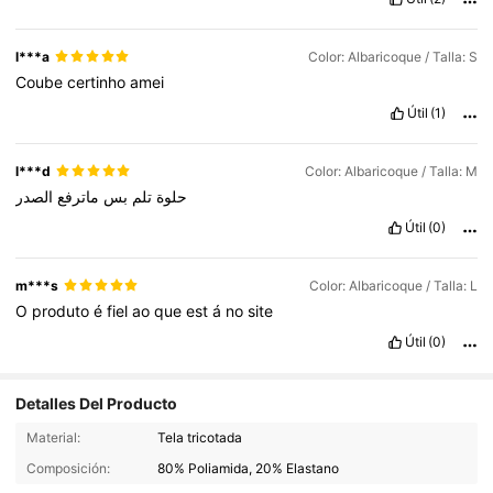
l***a
Color: Albaricoque / Talla: S
Coube
certinho
amei
Útil
(1)
l***d
Color: Albaricoque / Talla: M
حلوة
تلم
بس
ماترفع
الصدر
Útil
(0)
m***s
Color: Albaricoque / Talla: L
O
produto
é
fiel
ao
que
est
á
no
site
Útil
(0)
Detalles Del Producto
1.2K Seguidores
4,79
Material:
Tela tricotada
Composición:
80% Poliamida, 20% Elastano