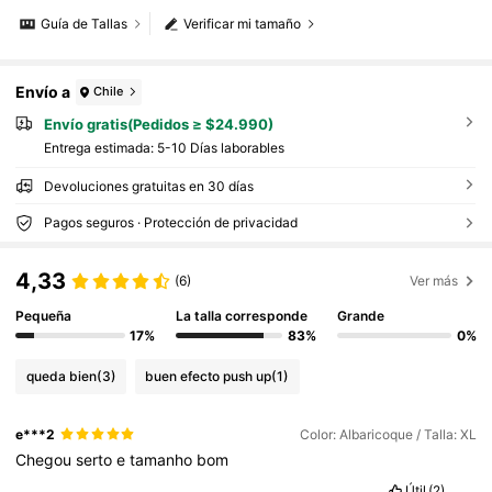
Guía de Tallas
Verificar mi tamaño
Envío a
Chile
Envío gratis(Pedidos ≥ $24.990)
Entrega estimada:
5-10 Días laborables
Devoluciones gratuitas en 30 días
Pagos seguros · Protección de privacidad
4,33
(6)
Ver más
Pequeña
La talla corresponde
Grande
17%
83%
0%
queda bien
(3)
buen efecto push up
(1)
e***2
Color: Albaricoque / Talla: XL
Chegou
serto
e
tamanho
bom
Útil
(2)