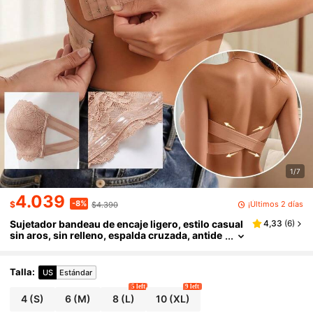
1/7
4.039
-8%
¡Últimos 2 días
$
$4.390
Sujetador bandeau de encaje ligero, estilo casual
4,33
(
6
)
sin aros, sin relleno, espalda cruzada, antide
slizante
Talla
:
US
Estándar
5 left
9 left
4
(S)
6
(M)
8
(L)
10
(XL)