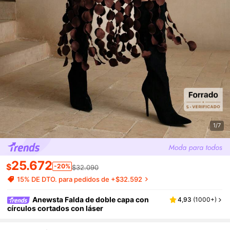
1/7
25.672
$
-20%
$32.090
15% DE DTO. para pedidos de +$32.592
Anewsta Falda de doble capa con
4,93
(
1000+
)
círculos cortados con láser