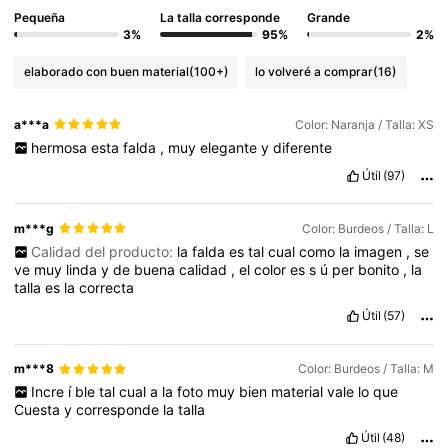
Pequeña
La talla corresponde
Grande
3%
95%
2%
elaborado con buen material
(100+)
lo volveré a comprar
(16)
a***a
Color: Naranja / Talla: XS
hermosa
esta
falda
,
muy
elegante
y
diferente
Útil
(97)
m***g
Color: Burdeos / Talla: L
Calidad del producto:
la
falda
es
tal
cual
como
la
imagen
,
se
ve
muy
linda
y
de
buena
calidad
,
el
color
es
s
ú
per
bonito
,
la
talla
es
la
correcta
Útil
(57)
m***8
Color: Burdeos / Talla: M
Incre
í
ble
tal
cual
a
la
foto
muy
bien
material
vale
lo
que
Cuesta
y
corresponde
la
talla
Útil
(48)