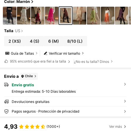
Color: Marrón
Talla
US
2
(XS)
4
(S)
6
(M)
8/10
(L)
Guía de Tallas
Verificar mi tamaño
95%
encontró que era fiel a la talla
¿No es tu talla? Dinos
Envío a
Chile
Envío gratis
Entrega estimada:
5-10 Días laborables
Devoluciones gratuitas
Pagos seguros · Protección de privacidad
4,93
(1000+)
Ver más