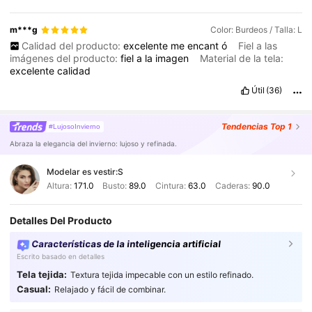
m***g
Color: Burdeos / Talla: L
Calidad del producto:
excelente
me
encant
ó
Fiel a las
imágenes del producto:
fiel
a
la
imagen
Material de la tela:
excelente
calidad
Útil
(36)
Tendencias
Top 1
#LujosoInvierno
Abraza la elegancia del invierno: lujoso y refinada.
Modelar es vestir:
S
Altura:
171.0
Busto:
89.0
Cintura:
63.0
Caderas:
90.0
Detalles Del Producto
Características de la inteligencia artificial
Escrito basado en detalles
Tela tejida:
Textura tejida impecable con un estilo refinado.
Casual:
Relajado y fácil de combinar.
4M Seguidores
4,89