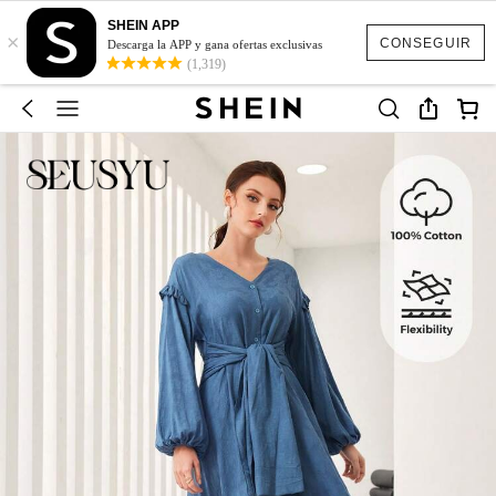
SHEIN APP
×
CONSEGUIR
Descarga la APP y gana ofertas exclusivas
(1,319)