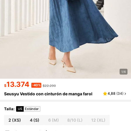
1/6
13.374
-40%
$
$22.290
Seusyu Vestido con cinturón de manga farol
4,88
(
34
)
Talla
:
US
Estándar
2
(XS)
4
(S)
6
(M)
8/10
(L)
12
(XL)