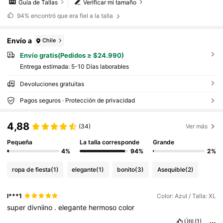
Guía de Tallas
Verificar mi tamaño
94%
encontró que era fiel a la talla
Envío a
Chile
Envío gratis(Pedidos ≥ $24.990)
Entrega estimada:
5-10 Días laborables
Devoluciones gratuitas
Pagos seguros · Protección de privacidad
4,88
(34)
Ver más
Pequeña
La talla corresponde
Grande
4%
94%
2%
ropa de fiesta
(1)
elegante
(1)
bonito
(3)
Asequible
(2)
l***1
Color: Azul / Talla: XL
super
divniino
.
elegante
hermoso
color
Útil
(1)