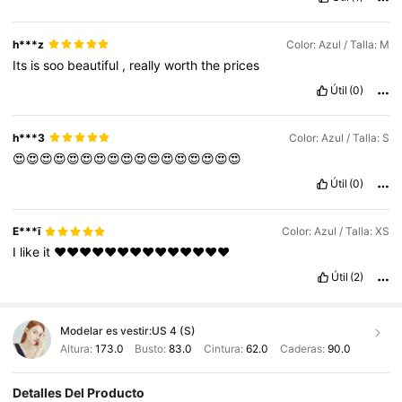
h***z
Color: Azul / Talla: M
Its
is
soo
beautiful
,
really
worth
the
prices
Útil
(0)
h***3
Color: Azul / Talla: S
😍😍😍😍😍😍😍😍😍😍😍😍😍😍😍😍😍
Útil
(0)
E***ī
Color: Azul / Talla: XS
I
like
it
❤️❤️❤️❤️❤️❤️❤️❤️❤️❤️❤️❤️❤️❤️
Útil
(2)
Modelar es vestir:
US 4 (S)
Altura:
173.0
Busto:
83.0
Cintura:
62.0
Caderas:
90.0
Detalles Del Producto