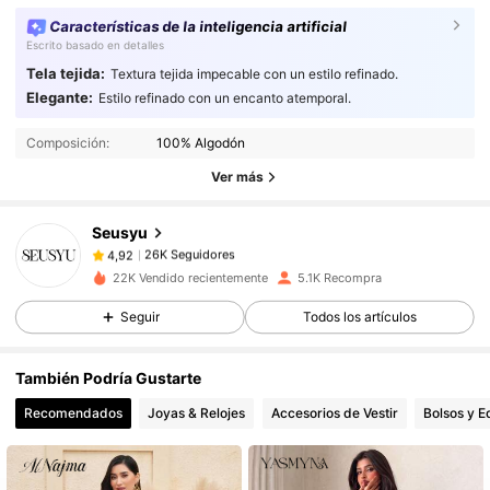
Características de la inteligencia artificial
Escrito basado en detalles
Tela tejida:
Textura tejida impecable con un estilo refinado.
Elegante:
Estilo refinado con un encanto atemporal.
26K Seguidores
4,92
Composición:
100% Algodón
Ver más
26K Seguidores
4,92
Seusyu
26K Seguidores
4,92
m***4
pagó
Hace 1 día
22K Vendido recientemente
5.1K Recompra
Seguir
Todos los artículos
26K Seguidores
4,92
También Podría Gustarte
26K Seguidores
4,92
Recomendados
Joyas & Relojes
Accesorios de Vestir
Bolsos y E
26K Seguidores
4,92