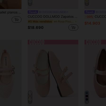
20
6
Mary Jane de punta cuadrada con purpurina y ajuste ancho, regalo del Día de la Madre
CUCCOO DOLLMOD
CUCC
CUCCOO DOLLMOD Zapatos de mujer, rosa claro, parte superior de tela, decoración con lazo, bailarinas son simples, de moda y lindas.
CUCCOO DOLLMOD Zapatos planos de mujer cóm
-30%
en Rosa Pisos De Mujer
#5 Más vendidos
$14.903
$18.690
21
14