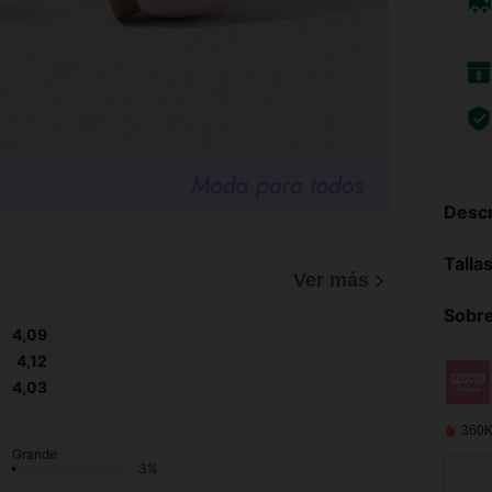
Descr
Talla
Ver más
Sobre
4,09
4,12
4,03
360K
Grande
3%