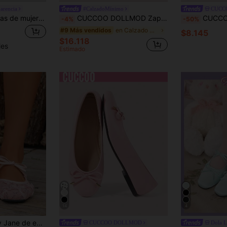
arencia
#CalzadoMínimo
CUCC
ADAMUMU Bailarinas de mujer con diseño de red hueca, malla ligera, dos hebillas elegantes, diseño perforado reflexivo, moda cómoda y transpirable, Ballet Core
CUCCOO DOLLMOD Zapatos de mujer tipo Mary Jane con lazo, de corte bajo, dulces y versátiles, nuevos para primavera y verano, lindos para citas, elegantes, planos, cómodos, literarios, de color rosa claro, tipo bailarina
CUCCOO DOLLMOD Zapatos p
-4%
-50%
en Calzado minimalista Zapatos
#9 Más vendidos
$8.145
$16.118
les
Estimado
14
4
, vamp bajo, suela blanda, zapatos planos cómodos para compras y citas
CUCCOO DOLLMOD
Dola L