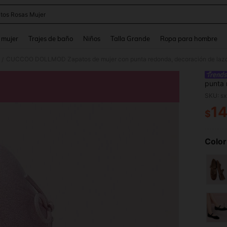
tos Rosas Mujer
and down arrow keys to navigate search Búsqueda reciente and Busca y Encuentr
 mujer
Trajes de baño
Niños
Talla Grande
Ropa para hombre
/
punta 
plana,
SKU: s
fiesta
14
$
PR
Color