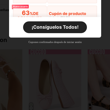
Nuevo usuario
señas
63
%DE
Cupón de producto
DESCUENTO
Límite de $36.316
Por tiempo limitado
Pedidos de +$27.936
¡Consíguelos Todos!
Nuevo usuario
63
ron
%DE
Cupón de producto
Cupones confirmados después de iniciar sesión
DESCUENTO
Límite de $36.316
Por tiempo limitado
Pedidos de +$37.248
Nuevo usuario
50
%DE
Cupón de producto
DESCUENTO
Límite de $49.353
Por tiempo limitado
Pedidos de +$55.871