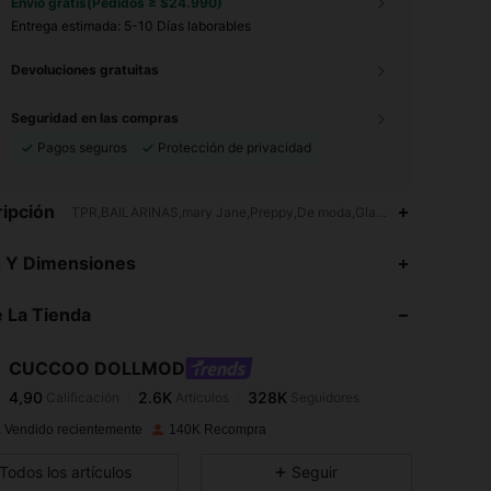
Envío gratis(Pedidos ≥ $24.990)
Entrega estimada:
5-10 Días laborables
Devoluciones gratuitas
Seguridad en las compras
Pagos seguros
Protección de privacidad
ipción
TPR,BAILARINAS,mary Jane,Preppy,De moda,Glamour,casual,Elega
4,90
2.6K
328K
s Y Dimensiones
 La Tienda
4,90
2.6K
328K
CUCCOO DOLLMOD
4,90
2.6K
328K
Calificación
Artículos
Seguidores
f***j
pagó
Hace 1 día
 Vendido recientemente
140K Recompra
4,90
2.6K
328K
Todos los artículos
Seguir