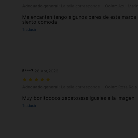
Adecuado general: La talla corresponde, Color: Azul Marino, Talla:
Adecuado general:
La talla corresponde
Color:
Azul Mari
Me encantan tengo algunos pares de esta marca
siento comoda
Traducir
5***7
28 Apr,2026
Adecuado general: La talla corresponde, Color: Rosa Roja, Talla: E
Adecuado general:
La talla corresponde
Color:
Rosa Roja
Muy bonitoooos zapatossss iguales a la imagen
Traducir