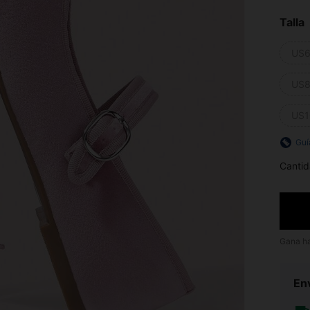
Talla
US6
US8
US1
Guí
Cantid
Gana h
Env