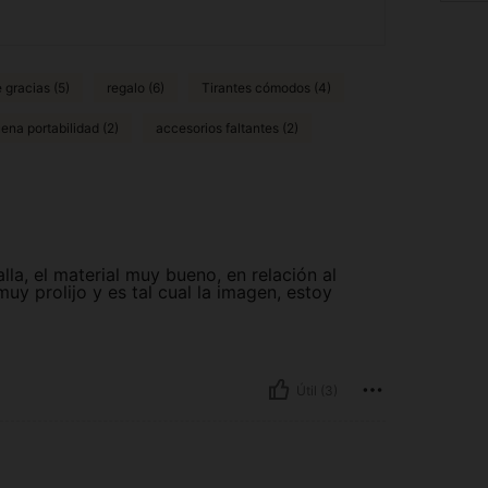
 gracias (5)
regalo (6)
Tirantes cómodos (4)
ena portabilidad (2)
accesorios faltantes (2)
lla, el material muy bueno, en relación al
y prolijo y es tal cual la imagen, estoy
Útil (3)