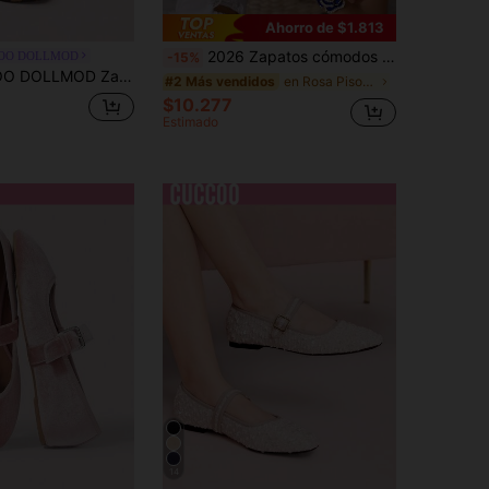
Ahorro de $1.813
2026 Zapatos cómodos y suaves con lazo, versátiles y lindos
OO DOLLMOD
-15%
odos y elegantes con lazo rosa, de punta redonda, para primavera, vacaciones de primavera y Pascua
en Rosa Pisos De Mujer
#2 Más vendidos
$10.277
Estimado
14