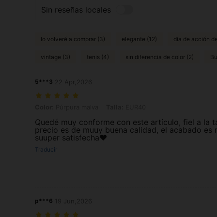
Sin reseñas locales
lo volveré a comprar (3)
elegante (12)
día de acción de
vintage (3)
tenis (4)
sin diferencia de color (2)
Bu
5***3
22 Apr,2026
Color: Púrpura malva, Talla: EUR40
Color:
Púrpura malva
Talla:
EUR40
Quedé muy conforme con este artículo, fiel a la ta
precio es de muuy buena calidad, el acabado es mu
suuper satisfecha❤️
Traducir
p***6
19 Jun,2026