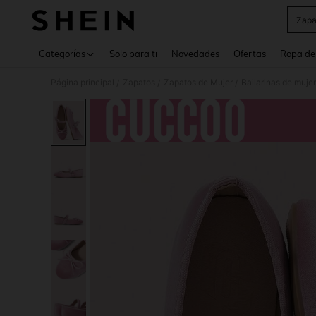
Zapa
Use up 
Categorías
Solo para ti
Novedades
Ofertas
Ropa de
Página principal
Zapatos
Zapatos de Mujer
Bailarinas de mujer
/
/
/