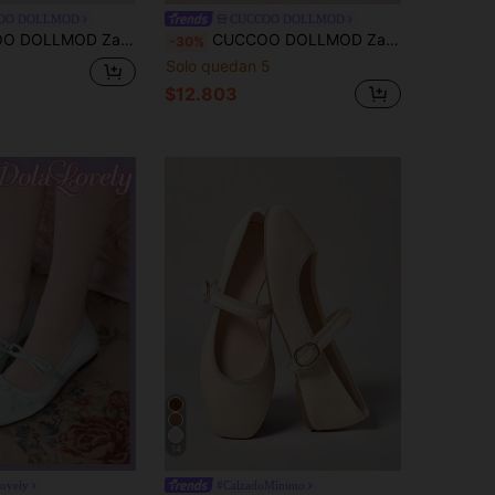
OO DOLLMOD
CUCCOO DOLLMOD
lanos casuales y de moda con diseño de hebilla para mujer
CUCCOO DOLLMOD Zapatos de piso con diseño de hebilla sencilla y decoración de lentejuelas tejidas en color rosa para mujer, zapatos tipo Mary Jane adecuados para fiestas y festivales de las cuatro estaciones
-30%
Solo quedan 5
$12.803
14
ovely
#CalzadoMínimo