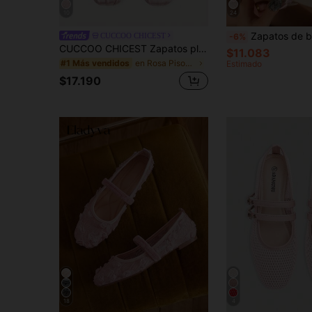
10
24
Zapatos de ballet planos blancos para mujer con decoración de lazo y bordado floral, zapatos 
CUCCOO CHICEST
-6%
CUCCOO CHICEST Zapatos planos sin cordones para mujer, zuecos con punta cuadrada y bordado de malla, elegante y encantador estilo de zapatos de boda, zapatos de primavera, zapatos de novia
$11.083
en Rosa Pisos De Mujer
#1 Más vendidos
Estimado
$17.190
18
4