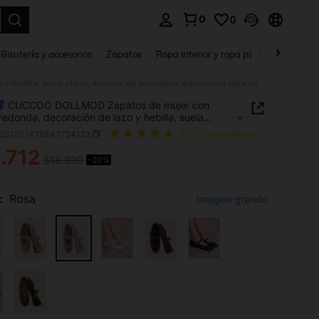
0
0
a. Press Enter to select.
Bisutería y accesorios
Zapatos
Ropa interior y ropa para dormir
Ho
CUCCOO DOLLMOD Zapatos de mujer con punta redonda, decoración de lazo y hebilla, suela plana, material de terciopelo, adecuados para uso diario, fiestas de cumpleaños
CUCCOO DOLLMOD Zapatos de mujer con
redonda, decoración de lazo y hebilla, suela
 material de terciopelo, adecuados para uso diario,
x251201479347724122
(100+ Comentarios)
s de cumpleaños
.712
$18.390
-20%
ICE AND AVAILABILITY
:
Rosa
Imagen grande