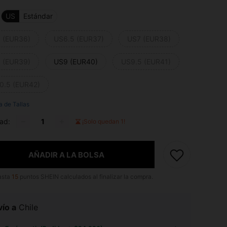
US
Estándar
 (EUR36)
US6.5 (EUR37)
US7 (EUR38)
 (EUR39)
US9 (EUR40)
US9.5 (EUR41)
0.5 (EUR42)
a de Tallas
ad:
¡Solo quedan 1!
AÑADIR A LA BOLSA
asta
15
puntos SHEIN calculados al finalizar la compra.
ío a
Chile