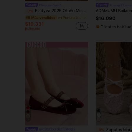
#AtractivoSutil
#EncajeYTransp
Eladyva 2025 Otoño Mujeres Talla Grande Punta Cuadrada Encaje Parche Floral Casual Exterior Fiesta Transpirable Hueco Plano Mocasines, Versátil, Bailarinas, Mary Janes
-7%
en Punta abierta Pisos De Mujer
#5 Más vendidos
$16.090
$10.331
Clientes habitua
Estimado
7
Zapatos Mary Jane de encaje nuevos para verano 2026 para mujer, punta cuadrada, lazo
CUCCOO DOLLMOD
-8%