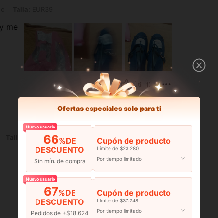
 EUR39
no
Talla:
EUR39
 y me
Útil (1)
Ofertas especiales solo para ti
Nuevo usuario
66
UR42
Talla:
EUR42
%DE
Cupón de producto
DESCUENTO
Límite de $23.280
Por tiempo limitado
Sin mín. de compra
Nuevo usuario
67
%DE
Cupón de producto
DESCUENTO
Límite de $37.248
Por tiempo limitado
Útil (1)
Pedidos de +$18.624