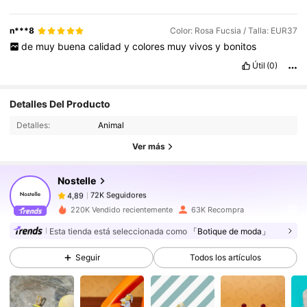
n***8
Color: Rosa Fucsia / Talla: EUR37
de
muy
buena
calidad
y
colores
muy
vivos
y
bonitos
Útil
(0)
Detalles Del Producto
72K Seguidores
4,89
Detalles:
Animal
Ver más
72K Seguidores
4,89
Nostelle
72K Seguidores
4,89
220K Vendido recientemente
63K Recompra
Esta tienda está seleccionada como
「Botique de moda」
72K Seguidores
4,89
Seguir
Todos los artículos
72K Seguidores
4,89