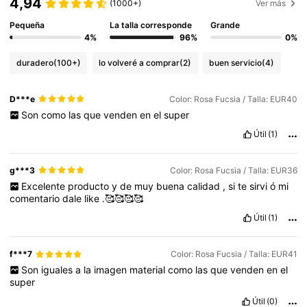
4,94
(1000+)
Ver más
Pequeña
La talla corresponde
Grande
4%
96%
0%
duradero
(100+)
lo volveré a comprar
(2)
buen servicio
(4)
D***e
Color: Rosa Fucsia / Talla: EUR40
Son
como
las
que
venden
en
el
super
Útil
(1)
g***3
Color: Rosa Fucsia / Talla: EUR36
Excelente
producto
y
de
muy
buena
calidad
,
si
te
sirvi
ó
mi
comentario
dale
like
.🥰🥰🥰🥰
Útil
(1)
f***7
Color: Rosa Fucsia / Talla: EUR41
Son
iguales
a
la
imagen
material
como
las
que
venden
en
el
super
Útil
(0)