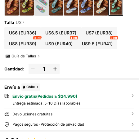
Talla
US
US6
(EUR36)
US6.5
(EUR37)
US7
(EUR38)
8 left
1 left
5 left
US8
(EUR39)
US9
(EUR40)
US9.5
(EUR41)
Guía de Tallas
Cantidad:
Envío a
Chile
Envío gratis(Pedidos ≥ $24.990)
Entrega estimada:
5-10 Días laborables
Devoluciones gratuitas
Pagos seguros · Protección de privacidad