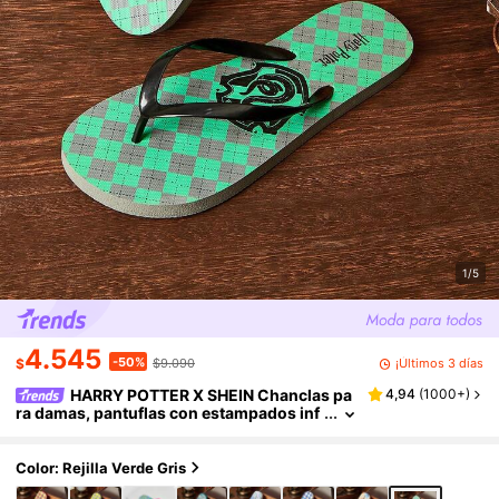
1/5
4.545
-50%
¡Últimos 3 días
$
$9.090
HARRY POTTER X SHEIN Chanclas pa
4,94
(
1000+
)
ra damas, pantuflas con estampados inf
antiles lindos para el verano, zapatos de
playa para vacaciones, uso cómodo y de mo
da para los pies
Color: Rejilla Verde Gris