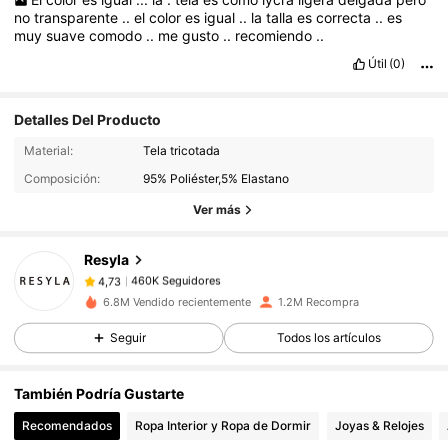
no
transparente
..
el
color
es
igual
..
la
talla
es
correcta
..
es
muy
suave
comodo
..
me
gusto
..
recomiendo
..
Útil
(0)
Detalles Del Producto
460K Seguidores
4,73
Material:
Tela tricotada
Composición:
95% Poliéster,5% Elastano
460K Seguidores
4,73
Ver más
Resyla
460K Seguidores
4,73
d***0
pagó
Hace 1 día
6.8M Vendido recientemente
1.2M Recompra
460K Seguidores
4,73
Seguir
Todos los artículos
También Podría Gustarte
460K Seguidores
4,73
Recomendados
Ropa Interior y Ropa de Dormir
Joyas & Relojes