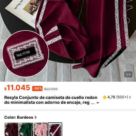
1/3
11.045
-50%
$
$22.090
Resyla Conjunto de camiseta de cuello redon
4,76
(
500+
)
do minimalista con adorno de encaje, reg
alo para amigos
Color: Burdeos