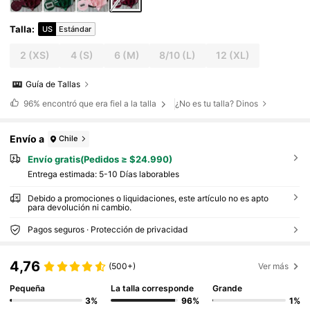
Talla
:
US
Estándar
2
(XS)
4
(S)
6
(M)
8/10
(L)
12
(XL)
Guía de Tallas
96%
encontró que era fiel a la talla
¿No es tu talla? Dinos
Envío a
Chile
Envío gratis(Pedidos ≥ $24.990)
Entrega estimada:
5-10 Días laborables
Debido a promociones o liquidaciones, este artículo no es apto
para devolución ni cambio.
Pagos seguros · Protección de privacidad
4,76
(500+)
Ver más
Pequeña
La talla corresponde
Grande
3%
96%
1%