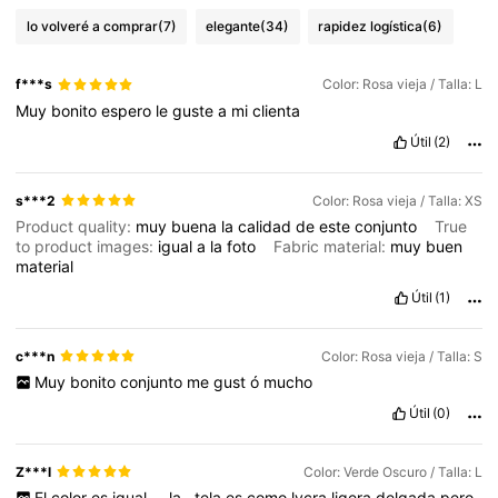
lo volveré a comprar
(7)
elegante
(34)
rapidez logística
(6)
f***s
Color: Rosa vieja / Talla: L
Muy
bonito
espero
le
guste
a
mi
clienta
Útil
(2)
s***2
Color: Rosa vieja / Talla: XS
Product quality:
muy
buena
la
calidad
de
este
conjunto
True
to product images:
igual
a
la
foto
Fabric material:
muy
buen
material
Útil
(1)
c***n
Color: Rosa vieja / Talla: S
Muy
bonito
conjunto
me
gust
ó
mucho
Útil
(0)
Z***l
Color: Verde Oscuro / Talla: L
El
color
es
igual
...
la
.
tela
es
como
lycra
ligera
delgada
pero