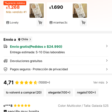
precio mínimo
1.268
1.690
$
$
Más vendido #1
Lovely
mianhao3c
Envío a
Chile
Envío gratis(Pedidos ≥ $24.990)
Entrega estimada:
5-10 Días laborables
Devoluciones gratuitas
Pagos seguros · Protección de privacidad
4,71
(1000+)
Ver más
lo volveré a comprar
(20)
elegante
(100+)
regalo
(100+)
c***8
Color: Multicolor / Talla: Galaxia S25
sencilla
muy
bonita