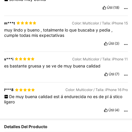
Útil
(18)
m***t
Color: Multicolor / Talla: iPhone 15
muy
lindo
y
bueno
,
totalmente
lo
que
buscaba
y
pedia
,
cumple
todas
mis
expectativas
Útil
(3)
s***i
Color: Multicolor / Talla: iPhone 11
es
bastante
gruesa
y
se
ve
de
muy
buena
calidad
Útil
(7)
l***8
Color: Multicolor / Talla: iPhone 16 Pro
De
muy
buena
calidad
est
á
endurecida
no
es
de
pl
á
stico
ligero
Útil
(4)
14K Seguidores
4,93
Detalles Del Producto