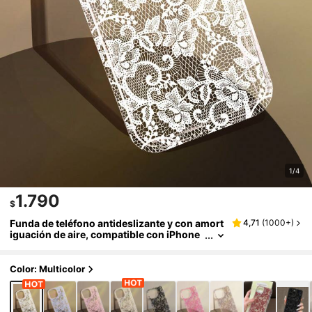
1/4
1.790
$
Funda de teléfono antideslizante y con amort
4,71
(
1000+
)
iguación de aire, compatible con iPhone
11/12/13/14/15/16 Pro Max, de moda, sua
ve y con elemento de encaje blanco, regalo d
e boda, fiesta, cumpleaños o aniversario
Color: Multicolor