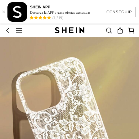
SHEIN APP
×
CONSEGUIR
Descarga la APP y gana ofertas exclusivas
(1,319)