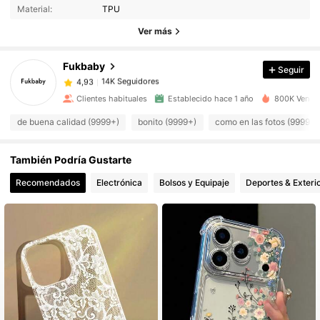
Material:
TPU
14K Seguidores
4,93
Ver más
Fukbaby
Seguir
14K Seguidores
4,93
j***d
pagó
Hace 1 día
Clientes habituales
Establecido hace 1 año
800K Vendid
14K Seguidores
4,93
de buena calidad (9999+)
bonito (9999+)
como en las fotos (9999+)
También Podría Gustarte
14K Seguidores
4,93
Recomendados
Electrónica
Bolsos y Equipaje
Deportes & Exteri
14K Seguidores
4,93
14K Seguidores
4,93
14K Seguidores
4,93