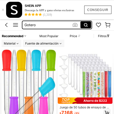
Ciencia
SHEIN APP
×
Laboratorio
CONSEGUIR
Descarga la APP y gana ofertas exclusivas
(1,319)
Gotero
Pipetas De Plástico
Encubadora Para Huevos De Gallina
Recommended
Most Popular
Price
Filtros
Ciencia
Material
Fuente de alimentación
Laboratorio
Ahorro de $222
Juego de 50 tubos de ensayo de pl
ástico transparente con fondo redo
7.168
$
-3%