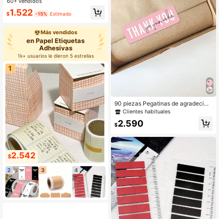
60+ vendidos
crapbooking, papelería, pegatinas d
1.522
ivertidas, suministros escolares par
$
-15%
Estimado
a Kindle
Más vendidos
en Papel Etiquetas
Adhesivas
1k+ usuarios le dieron 5 estrellas
1
90 piezas Pegatinas de agradecimi
ento por su compra, decoración de
Clientes habituales
paquetes de regalo de tienda peque
2.590
ña, sellado, etiquetas personalizada
$
s, útiles escolares
2.542
$
2
3
4