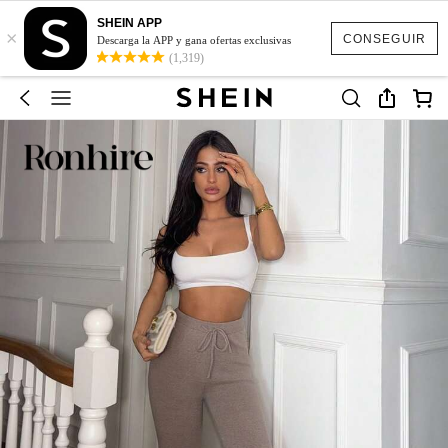
SHEIN APP
×
CONSEGUIR
Descarga la APP y gana ofertas exclusivas
(1,319)