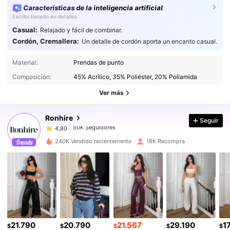
Características de la inteligencia artificial
Escrito basado en detalles
Casual:
Relajado y fácil de combinar.
Cordón, Cremallera:
Un detalle de cordón aporta un encanto casual.
50K Seguidores
4,80
Material:
Prendas de punto
Composición:
45% Acrílico, 35% Poliéster, 20% Poliamida
50K Seguidores
4,80
Ver más
Ronhire
Seguir
50K Seguidores
4,80
c***a
pagó
Hace 1 día
240K Vendido recientemente
18K Recompra
50K Seguidores
4,80
50K Seguidores
4,80
50K Seguidores
4,80
21.790
20.790
21.567
29.190
1
$
$
$
$
$