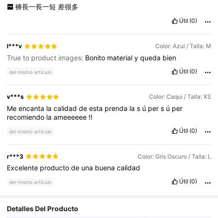
褲長一長一短
差很多
Útil
(0)
l***v
Color: Azul / Talla: M
True to product images:
Bonito
material
y
queda
bien
Útil
(0)
del mismo artículo
v***s
Color: Caqui / Talla: XS
Me
encanta
la
calidad
de
esta
prenda
la
s
ú
per
s
ú
per
recomiendo
la
ameeeeee
!!
Útil
(0)
del mismo artículo
r***3
Color: Gris Oscuro / Talla: L
Excelente
producto
de
una
buena
calidad
Útil
(0)
del mismo artículo
Detalles Del Producto