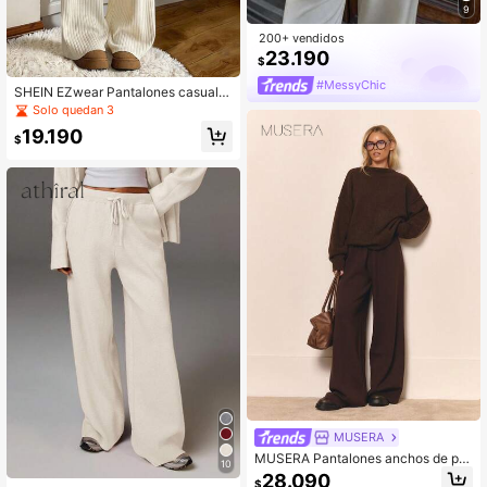
9
200+ vendidos
23.190
$
#MessyChic
SHEIN EZwear Pantalones casuale
s de punto con cintura de cordón, c
Solo quedan 3
olor marrón para otoño/invierno
19.190
$
MUSERA
MUSERA Pantalones anchos de pu
10
nto oversize, ropa de estar en casa
28.090
$