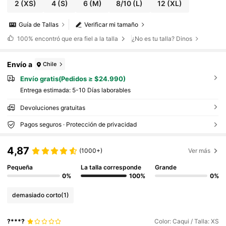
Nuevo
2
(XS)
4
(S)
6
(M)
8/10
(L)
12
(XL)
Guía de Tallas
Verificar mi tamaño
100%
encontró que era fiel a la talla
¿No es tu talla? Dinos
Envío a
Chile
Envío gratis(Pedidos ≥ $24.990)
Entrega estimada:
5-10 Días laborables
Devoluciones gratuitas
Pagos seguros · Protección de privacidad
4,87
(1000+)
Ver más
Pequeña
La talla corresponde
Grande
0%
100%
0%
demasiado corto
(1)
?***?
Color: Caqui / Talla: XS