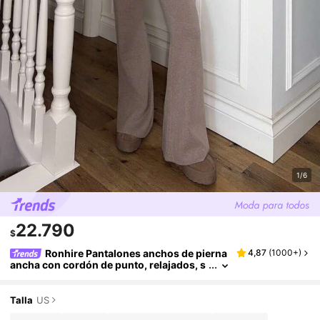
1/6
22.790
$
Ronhire Pantalones anchos de pierna
4,87
(
1000+
)
ancha con cordón de punto, relajados, s
olo Bottom, otoño, dinero viejo, lindo est
ilo de cabaña campestre, de vuelta al colegi
o, pantalones casuales de salón para mujer,
Talla
US
color caramelo, elegantes para fiesta de Año